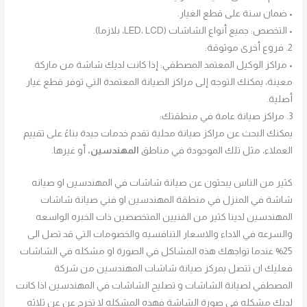
• ضمان سنة على قطع الغيار.
• التخصص: جميع أنواع الشاشات (LED، LCD، بلازما).
2. فروع أخرى موثوقة:
• مراكز الوكيل المعتمد المصطفي: إذا كانت لديك شاشة من ماركة
معينة، يمكنك التوجه إلى مراكز الصيانة المعتمدة التي توفر قطع غيار
أصلية.
3. مراكز صيانة عامة في منطقتك:
يمكنك البحث عن مراكز صيانة محلية تقدم خدمات جيدة بناءً على تقييم
العملاء، مثل تلك الموجودة في مناطق
المهندسين،
أو غيرها.
كثير من الناس يبحثون عن صيانة شاشات في المهندسين او صيانه
شاشة في المنزل في منطقة المهندسين او فني صيانة شاشات
المهندسين لدينا كثير من الفنيين المتخصصين ذات الخبره الواسعه
والسرعه في الاداء والاسعار التنافسيه والخصومات التي قد تصل الى
25% عندما تواجهك هذه المشاكل في الصورة او مشكله في الشاشات
فعليك ان تتصل بمركز صيانة شاشات المهندسين من شركة
المصطفي لصيانة الشاشات و تصليح الشاشات في المهندسين اذا كانت
لديك مشكله في صورة الشاشة فهذه المشكله لا تخرج عن عن ثلاثه