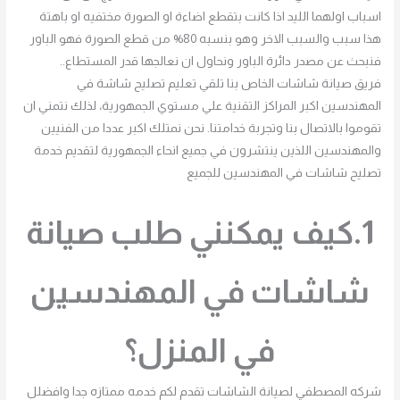
اسباب اولهما الليد اذا كانت بتقطع اضاءة او الصورة مختفيه او باهتة
هذا سبب والسبب الاخر وهو بنسبه 80% من قطع الصورة فهو الباور
فنبحث عن مصدر دائرة الباور ونحاول ان نعالجها قدر المستطاع..
فريق صيانة شاشات الخاص بنا تلقي تعليم تصليح شاشة في
المهندسين اكبر المراكز التقنية علي مستوي الجمهورية، لذلك نتمني ان
تقوموا بالاتصال بنا وتجربة خدامتنا. نحن نمتلك اكبر عددا من الفنيين
والمهندسين اللذين ينتشرون في جميع انحاء الجمهورية لتقديم خدمة
تصليح شاشات في المهندسين للجميع
1.كيف يمكنني طلب صيانة
شاشات في المهندسين
في المنزل؟
شركه المصطفي لصيانة الشاشات تقدم لكم خدمه ممتازه جدا وافضلل