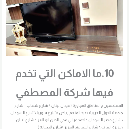
10.ما الاماكن التي تخدم
فيها شركة المصطفي
المهندسين والمناطق المجاورة (ميدان لبنان \ شارع شهاب – شارع
جامعة الدول العربية \عبد المنعم رياض \شارع سوريا \شارع السودان
\شارع مصر السودان \ احمد عرابي محي الدين ابو العز \ شارع لبنان
\جزيرة العرب \ شارع احمد عبد العزيز \شارع الصحابة )