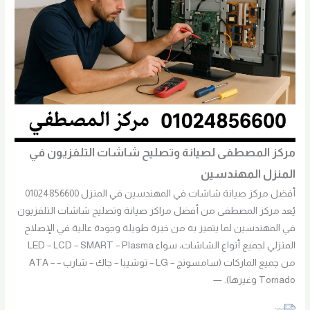
مركز المصطفى لصيانة وتصليح شاشات التلفزيون في
المنزل المهندسين
أفضل مركز صيانة شاشات في المهندسين في المنزل 01024856600
يُعد مركز المصطفى من أفضل مراكز صيانة وتصليح شاشات التلفزيون
في المهندسين لما يتميز به من خبرة طويلة وجودة عالية في الإصلاح
المنزلي لجميع أنواع الشاشات، سواء LED – LCD – SMART – Plasma
من جميع الماركات (سامسونج – LG – توشيبا – جاك – شارب – ATA –
Tornado وغيرها). —