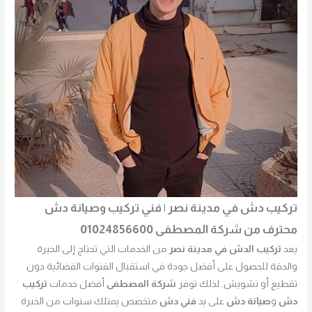
تركيب دش في مدينة نصر | فني تركيب وصيانة دش
محترف من شركة المصطفى 01024856600
يعد
تركيب الدش في مدينة نصر
من الخدمات التي تحتاج إلى الخبرة
والدقة للحصول على أفضل جودة في استقبال القنوات الفضائية دون
تقطيع أو تشويش. لذلك توفر
شركة المصطفى
أفضل خدمات
تركيب
دش
و
صيانة دش
على يد
فني دش
متخصص يمتلك سنوات من الخبرة