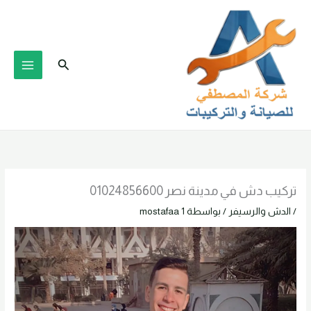
خطي
لى
لمحتوى
البحث
تركيب دش في مدينة نصر 01024856600
/
الدش والرسيفر
/ بواسطة
mostafaa 1