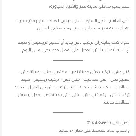
نخدم جميع مناطق مدينة نصر والأحياء المجاورة:
الحي العاشر – الحي السابع – شارع عباس العقاد – شارع مكرم عبيد –
زهراء مدينة نصر – امتداد رمسيس – مصطفى النحاس.
سواء كنت بحاجة إلى تركيب دش جديد أو تصليح الريسيفر أو ضبط
الإشارة، اتصل بنا الآن لتحصل على أفضل خدمة في نفس اليوم.
فني دش – تركيب دش مدينة نصر – مهندس دش – صيانة دش –
تصليح دش – فني ستالايت – محل دش – تركيب ريسيفر – ضبط
ستالايت – تركيب دش مركزي – فني تركيب دش في المنزل – خدمة
تركيب دش – رقم فني دش – فني دش مدينة نصر – محل ريسيفر –
ستالايت حديث.
اتصل الآن: 01024856600
واتساب متاح لخدمتك على مدار 24 ساعة.