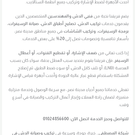
أحدث الأجهزة لضبط الإشارة وتركيب جميع أنظمة الستالايت.
يضم فريقنا نخبة من
فنيي الدش والمهندسين
المتخصصين، الذين
يقدمون خدمات
تركيب الدش، تصليح أطباق الدش، صيانة الرسيفرات،
برمجة الرسيفرات، وتركيب الشاشات
في جميع مناطق مدينة نصر،
بأسعار تنافسية وخصومات تصل إلى
20%
على بعض الخدمات.
إذا كنت تعاني من
ضعف الإشارة، أو تقطيع القنوات، أو أعطال
الرسيفر
، فإن فريقنا يقوم بتحديد سبب العطل بدقة، سواء كان بسبب
العدسة (LNB)، أو تلف كابل الدش، أو سوء ضبط الطبق، ثم إصلاح
المشكلة باستخدام قطع غيار عالية الجودة وأحدث أجهزة قياس الإشارة.
تغطي خدماتنا جميع أحياء مدينة نصر، مع سرعة الوصول وخدمة منزلية
متميزة، لضمان راحة العملاء وإنجاز أعمال التركيب والصيانة في أسرع
وقت.
للتواصل وحجز الخدمة اتصل الآن:
01024856600
شركة المصطفى
… خبرة، جودة، وسرعة في
تركيب وصيانة الدش في