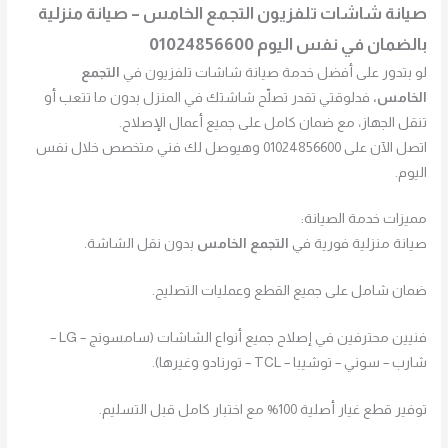
صيانة شاشات تلفزيون التجمع الخامس – صيانة منزلية
بالضمان في نفس اليوم 01024856600
لو بتدور على أفضل خدمة صيانة شاشات تلفزيون في
التجمع
الخامس،
فدلوقتي تقدر تصلّح شاشتك في المنزل بدون ما تتعب أو
تنقل الجهاز، مع ضمان كامل على جميع أعمال الإصلاح.
اتصل الآن على 01024856600 وهيوصل لك فني متخصص خلال نفس
اليوم.
مميزات خدمة الصيانة:
صيانة منزلية فورية في
التجمع الخامس
بدون نقل الشاشة.
ضمان شامل على جميع القطع وعمليات التصليح.
فنيين محترفين في إصلاح جميع أنواع الشاشات (سامسونج – LG –
شارب – سوني – توشيبا – TCL – تورنادو وغيرها).
توفير قطع غيار أصلية 100% مع اختبار كامل قبل التسليم.