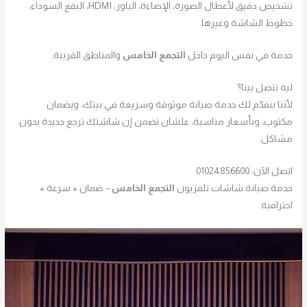
تشخيص دقيق لأعطال الصورة، الإضاءة، الباور، HDMI، البقع السوداء،
خطوط الشاشة وغيرها.
خدمة في نفس اليوم داخل
التجمع الخامس
والمناطق القريبة.
ليه تتصل بينا؟
لأننا بنقدّم لك خدمة صيانة موثوقة وسريعة في بيتك، وبضمان
مكتوب، وبأسعار مناسبة، علشان تضمن إن شاشتك ترجع جديدة بدون
مشاكل.
اتصل الآن: 01024856600
خدمة صيانة شاشات تلفزيون
التجمع الخامس
– ضمان + سرعة +
احترافية.