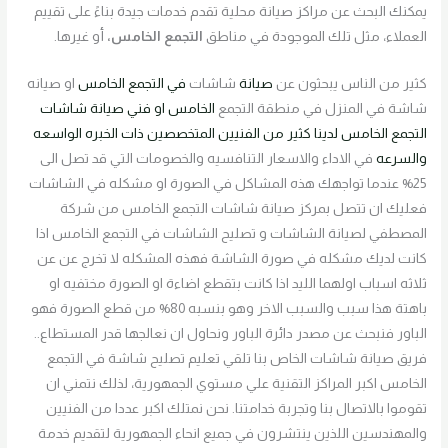
يمكنك البحث عن مراكز صيانة محلية تقدم خدمات جيدة بناءً على تقييم
العملاء، مثل تلك الموجودة في مناطق
التجمع الخامس،
أو غيرها.
كثير من الناس يبحثون عن
صيانة
شاشات
في التجمع الخامس
او صيانه
شاشة في المنزل في منطقة التجمع
الخامس او فني صيانة شاشات
التجمع الخامس لدينا كثير من الفنيين المتخصصين ذات الخبره الواسعه
والسرعه
في الاداء والاسعار التنافسيه والخصومات التي قد تصل الى
25% عندما تواجهك هذه المشاكل في الصورة او مشكله في الشاشات
فعليك ان تتصل بمركز صيانة شاشات التجمع الخامس من شركة
المصطفي لصيانة الشاشات و تصليح الشاشات في التجمع الخامس اذا
كانت لديك مشكله في صورة الشاشة فهذه المشكله لا تخرج عن عن
ثلاثه اسباب اولهما الليد اذا كانت بتقطع اضاءة او الصورة مختفيه او
باهتة هذا سبب والسبب الاخر وهو بنسبه 80% من قطع الصورة فهو
الباور فنبحث عن مصدر دائرة الباور ونحاول ان نعالجها قدر المستطاع..
فريق صيانة شاشات الخاص بنا تلقي تعليم تصليح شاشة في التجمع
الخامس اكبر المراكز التقنية علي مستوي الجمهورية، لذلك نتمني ان
تقوموا بالاتصال بنا وتجربة خدامتنا. نحن نمتلك اكبر عددا من الفنيين
والمهندسين اللذين ينتشرون في جميع انحاء الجمهورية لتقديم خدمة