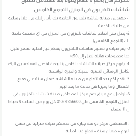
نذكركم الان بأهم 6 مهام يقوم بها مهندس تصليح
شاشات تلفزيون في المنزل التجمع الخامس
1- مهندس صيانة شاشة تلفزيون الخاصة بك يأتي إليك في خلال ساعة
من طلبك للخدمة
2- يصل فني اصلاح شاشات تلفزيون في المنزل في اي منطقة خاصة
بك (
التجمع الخامس
)
3- يتم صيانة و تصليح شاشات التلفزيون بقطع غيار اصلية بسعر قليل
جدا وخصومات هائلة تصل إلي 50%
4- يقوم مركز صيانه الشاشات الخاص بنا ببعث افضل المهندسين اليك
بكامل الوسائل التقنية الحديثة والخبرة الواسعة
5- يقدم لكم بعد الانتهاء من صيانه الشاشه ضمان سنة علي جميع
الاعطال وما يميزنا هي خدمة ما بعد البيع
6- تواصل مع فريق دعم مركز المصطفى صيانة شاشات تلفزيون في
المنزل
التجمع الخامس
علي 01024856600 كل يوم من الساعه 9 صباحا
ل 11 مساء
.. المصطفى مركز ذو ثقة جباره في خدمتكم صيانه منزليه في نفس
اليوم + ضمان سنة + قطع غيار اصلية