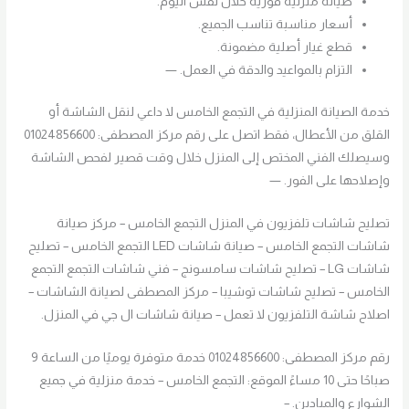
صيانة منزلية فورية خلال نفس اليوم.
أسعار مناسبة تناسب الجميع.
قطع غيار أصلية مضمونة.
التزام بالمواعيد والدقة في العمل. —
خدمة الصيانة المنزلية في التجمع الخامس لا داعي لنقل الشاشة أو
القلق من الأعطال، فقط اتصل على رقم مركز المصطفى: 01024856600
وسيصلك الفني المختص إلى المنزل خلال وقت قصير لفحص الشاشة
وإصلاحها على الفور. —
تصليح شاشات تلفزيون في المنزل التجمع الخامس – مركز صيانة
شاشات التجمع الخامس – صيانة شاشات LED التجمع الخامس – تصليح
شاشات LG – تصليح شاشات سامسونج – فني شاشات التجمع التجمع
الخامس – تصليح شاشات توشيبا – مركز المصطفى لصيانة الشاشات –
اصلاح شاشة التلفزيون لا تعمل – صيانة شاشات ال جي في المنزل.
رقم مركز المصطفى: 01024856600 خدمة متوفرة يوميًا من الساعة 9
صباحًا حتى 10 مساءً الموقع: التجمع الخامس – خدمة منزلية في جميع
الشوارع والميادين. –