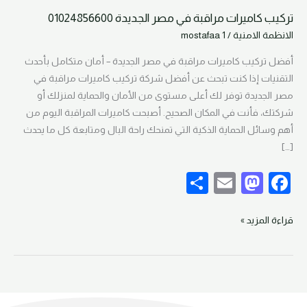
تركيب كاميرات مراقبة في مصر الجديدة 01024856600
تركيب
الانظمة الامنية
/
mostafaa 1
كاميرات
مراقبة
أفضل تركيب كاميرات مراقبة في مصر الجديدة – أمان متكامل بأحدث
في
التقنيات إذا كنت تبحث عن أفضل شركة تركيب كاميرات مراقبة في
مصر
مصر الجديدة توفر لك أعلى مستوى من الأمان والحماية لمنزلك أو
الجديدة
شركتك، فأنت في المكان الصحيح. أصبحت كاميرات المراقبة اليوم من
01024856600
أهم وسائل الحماية الذكية التي تمنحك راحة البال ومتابعة كل ما يحدث
[…]
S
E
M
F
h
m
as
a
ar
ail
to
c
قراءة المزيد »
e
d
e
o
b
n
o