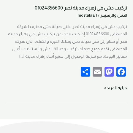
تركيب دش في زهراء مدينة نصر 01024856600
تركيب
الدش والرسيفر
/
mostafaa 1
دش
في
تركيب دش في زهراء مدينة نصر | فني صيانة دش محترف | شركة
زهراء
المصطفى 01024856600 إذا كنت تبحث عن تركيب دش في زهراء مدينة
مدينة
نصر أو تحتاج إلى فني صيانة دش يمتلك الخبرة والكفاءة، فإن شركة
نصر
المصطفى تقدم جميع خدمات تركيب وصيانة الدش والستالايت بأعلى
01024856600
معايير الجودة، مع سرعة الوصول إلى جميع أنحاء زهراء مدينة […]
S
E
M
F
h
m
as
a
ar
ail
to
c
قراءة المزيد »
e
d
e
o
b
n
o
o