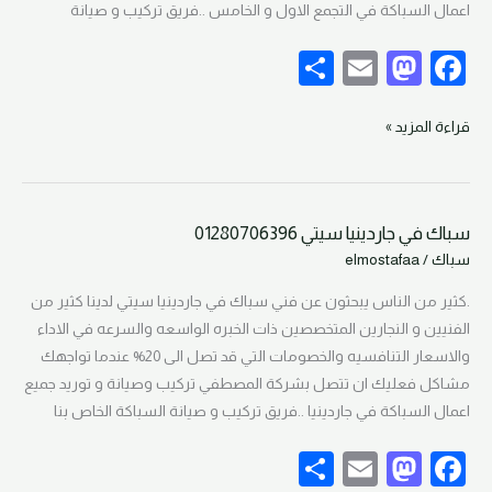
اعمال السباكة في التجمع الاول و الخامس ..فريق تركيب و صيانة
S
E
M
F
h
m
as
a
ar
ail
to
c
قراءة المزيد »
e
d
e
o
b
سباك في جاردينيا سيتي 01280706396
n
o
سباك
سباك
/
elmostafaa
في
o
جاردينيا
.كثير من الناس يبحثون عن فني سباك في جاردينيا سيتي لدينا كثير من
k
سيتي
الفنيين و النجارين المتخصصين ذات الخبره الواسعه والسرعه في الاداء
01280706396
والاسعار التنافسيه والخصومات التي قد تصل الى 20% عندما تواجهك
مشاكل فعليك ان تتصل بشركة المصطفي تركيب وصيانة و توريد جميع
اعمال السباكة في جاردينيا ..فريق تركيب و صيانة السباكة الخاص بنا
S
E
M
F