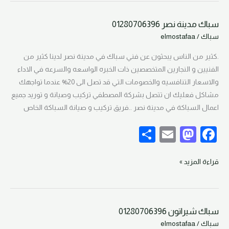
o
b
سباك مدينة نصر 01280706396
n
o
سباك
سباك
/
elmostafaa
مدينة
o
نصر
.كثير من الناس يبحثون عن فني سباك في مدينة نصر لدينا كثير من
k
01280706396
الفنيين و النجارين المتخصصين ذات الخبره الواسعه والسرعه في الاداء
والاسعار التنافسيه والخصومات التي قد تصل الى 20% عندما تواجهك
مشاكل فعليك ان تتصل بشركة المصطفي تركيب وصيانة و توريد جميع
اعمال السباكة في مدينة نصر ..فريق تركيب و صيانة السباكة الخاص
S
E
M
F
h
m
as
a
ar
ail
to
c
قراءة المزيد »
e
d
e
o
b
سباك شيراتون 01280706396
n
o
سباك
سباك
/
elmostafaa
شيراتون