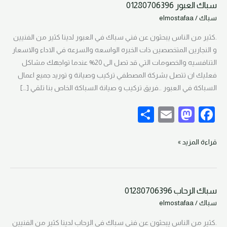
سباك العبور 01280706396
سباك
سباك
/
elmostafaa
العبور
01280706396
.كثير من الناس يبحثون عن فني سباك في العبور لدينا كثير من الفنيين
و النجارين المتخصصين ذات الخبره الواسعه والسرعه في الاداء والاسعار
التنافسيه والخصومات التي قد تصل الى 20% عندما تواجهك مشاكل
فعليك ان تتصل بشركة المصطفي تركيب وصيانة و توريد جميع اعمال
السباكة في العبور ..فريق تركيب و صيانة السباكة الخاص بنا تلقي […]
S
E
M
F
h
m
as
a
ar
ail
to
c
قراءة المزيد »
e
d
e
o
b
سباك الرحاب 01280706396
n
o
سباك
سباك
/
elmostafaa
الرحاب
o
01280706396
.كثير من الناس يبحثون عن فني سباك في الرحاب لدينا كثير من الفنيين