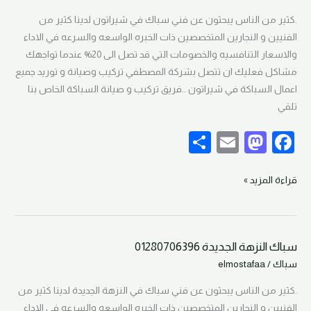
o
01280706396
.كثير من الناس يبحثون عن فني سباك في شيراتون لدينا كثير من
k
الفنيين و النجارين المتخصصين ذات الخبره الواسعه والسرعه في الاداء
والاسعار التنافسيه والخصومات التي قد تصل الى 20% عندما تواجهك
مشاكل فعليك ان تتصل بشركة المصطفي تركيب وصيانة و توريد جميع
اعمال السباكة في شيراتون ..فريق تركيب و صيانة السباكة الخاص بنا
تلقي
S
E
M
F
h
m
as
a
ar
ail
to
c
قراءة المزيد »
e
d
e
o
b
سباك النزهة الجديدة 01280706396
n
o
سباك
سباك
/
elmostafaa
النزهة
o
الجديدة
.كثير من الناس يبحثون عن فني سباك في النزهة الجديدة لدينا كثير من
k
01280706396
الفنيين و النجارين المتخصصين ذات الخبره الواسعه والسرعه في الاداء