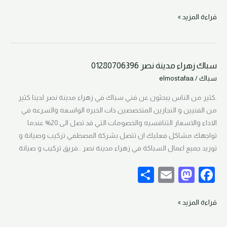
h
m
as
a
ar
ail
to
c
قراءة المزيد »
e
d
e
o
b
سباك زهراء مدينة نصر 01280706396
n
o
سباك
سباك
/
elmostafaa
زهراء
o
مدينة
.كثير من الناس يبحثون عن فني سباك في زهراء مدينة نصر لدينا كثير
k
نصر
من الفنيين و النجارين المتخصصين ذات الخبره الواسعه والسرعه في
01280706396
الاداء والاسعار التنافسيه والخصومات التي قد تصل الى 20% عندما
تواجهك مشاكل فعليك ان تتصل بشركة المصطفي تركيب وصيانة و
توريد جميع اعمال السباكة في زهراء مدينة نصر ..فريق تركيب و صيانة
S
E
M
F
h
m
as
a
ar
ail
to
c
قراءة المزيد »
e
d
e