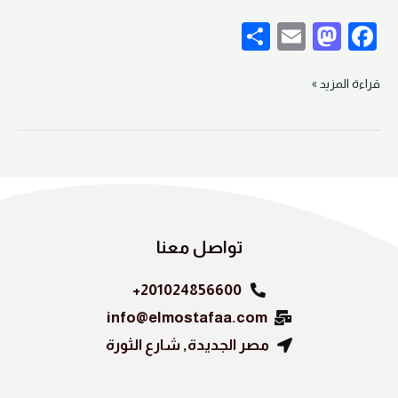
S
E
M
F
h
m
as
a
ar
ail
to
c
قراءة المزيد »
e
d
e
o
b
n
o
o
k
تواصل معنا
201024856600+
info@elmostafaa.com
مصر الجديدة, شارع الثورة