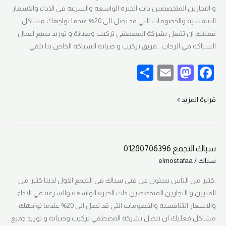
k
و النجارين المتخصصين ذات الخبره الواسعه والسرعه في الاداء والاسعار
التنافسيه والخصومات التي قد تصل الى 20% عندما تواجهك مشاكل
فعليك ان تتصل بشركة المصطفي تركيب وصيانة و توريد جميع اعمال
السباكة في الرحاب ..فريق تركيب و صيانة السباكة الخاص بنا تلقي
S
E
M
F
h
m
as
a
ar
ail
to
c
قراءة المزيد »
e
d
e
o
b
سباك التجمع 01280706396
n
o
سباك
سباك
/
elmostafaa
التجمع
o
01280706396
.كثير من الناس يبحثون عن فني سباك في التجمع الاول لدينا كثير من
k
الفنيين و النجارين المتخصصين ذات الخبره الواسعه والسرعه في الاداء
والاسعار التنافسيه والخصومات التي قد تصل الى 20% عندما تواجهك
مشاكل فعليك ان تتصل بشركة المصطفي تركيب وصيانة و توريد جميع