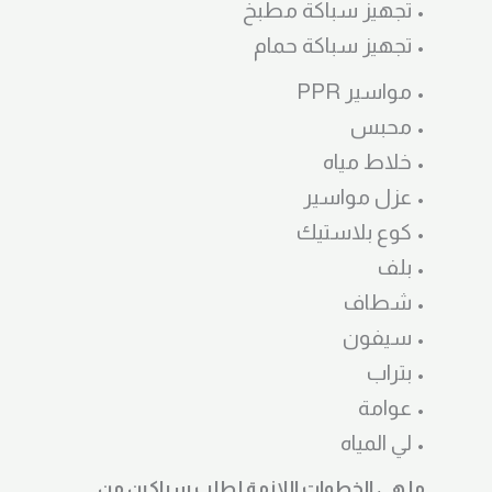
• تجهيز سباكة مطبخ
• تجهيز سباكة حمام
• مواسير PPR
• محبس
• خلاط مياه
• عزل مواسير
• كوع بلاستيك
• بلف
• شطاف
• سيفون
• بتراب
• عوامة
• لي المياه
ما هي الخطوات اللازمة لطلب سباكين من