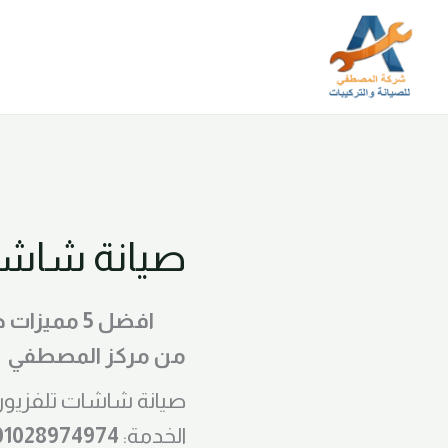
خطي
لى
لمحتوى
صيانة شاشا
افضل 5 مم
من مركز المصطفي
صيانة شاشات تلفزيو
الخدمة:
01028974974