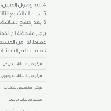
4. عند وصول الفنيين، سيقومون بتشخيص المشكلة بدقة وتقديم الإصلاح اللازم.
5. في حالة القطع التالفة التي تحتاج إلى استبدال، سيقومون بتوفير القطع البديلة الأصلية.
6. بعد إصلاح الشاشة، ستتم مراجعتها واختبارها في المنزل للتأكد من عودتها إلى حالتها السابقة.
يرجى ملاحظة أن الخط
عملها. لذا، من المست
كيفية تصليح الشاشات 
مركز صيانه شاشات ال جي
مركز صيانة شاشات يونيون ا
توكيل هايسنس شاشات
تصليح شاشات توشيبا