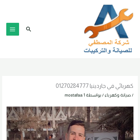
خطي
لى
لمحتوى
البحث
كهربائي في جاردينيا 01270284777
/
صيانة وكهرباء
/ بواسطة
mostafaa 1