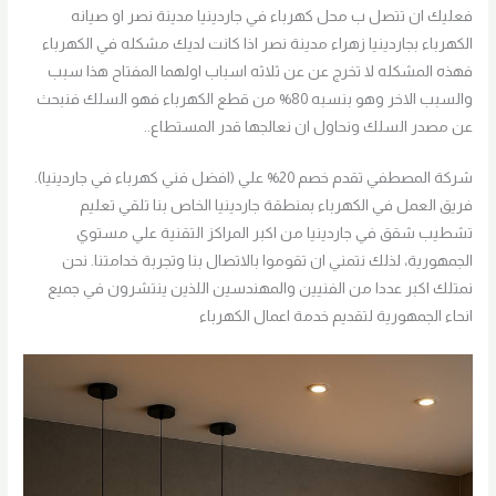
فعليك ان تتصل ب محل كهرباء في جاردينيا مدينة نصر او صيانه
الكهرباء بجاردينيا زهراء مدينة نصر اذا كانت لديك مشكله في الكهرباء
فهذه المشكله لا تخرج عن عن ثلاثه اسباب اولهما المفتاح هذا سبب
والسبب الاخر وهو بنسبه 80% من قطع الكهرباء فهو السلك فنبحث
عن مصدر السلك ونحاول ان نعالجها قدر المستطاع..
شركة المصطفي تقدم خصم 20% علي (افضل فني كهرباء في جاردينيا).
فريق العمل في الكهرباء بمنطقة جاردينيا الخاص بنا تلقي تعليم
تشطيب شقق في جاردينيا من اكبر المراكز التقنية علي مستوي
الجمهورية، لذلك نتمني ان تقوموا بالاتصال بنا وتجربة خدامتنا. نحن
نمتلك اكبر عددا من الفنيين والمهندسين اللذين ينتشرون في جميع
انحاء الجمهورية لتقديم خدمة اعمال الكهرباء