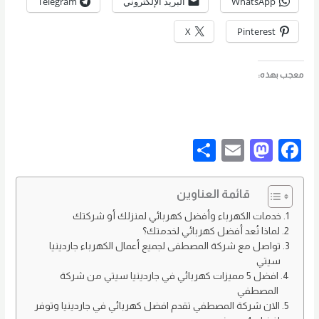
WhatsApp
البريد الإلكتروني
Telegram
X
Pinterest
معجب بهذه:
S
E
M
F
h
m
as
a
ar
ail
to
c
قائمة العناوين
e
d
e
خدمات الكهرباء وأفضل كهربائي لمنزلك أو شركتك
لماذا نُعد أفضل كهربائي لخدمتك؟
o
b
تواصل مع شركة المصطفى لجميع أعمال الكهرباء جاردينيا
n
o
سيتي
افضل 5 مميزات كهربائي في جاردينيا سيتي من شركة
o
المصطفي
k
الان شركة المصطفي تقدم افضل كهربائي في جاردينيا وتوفر