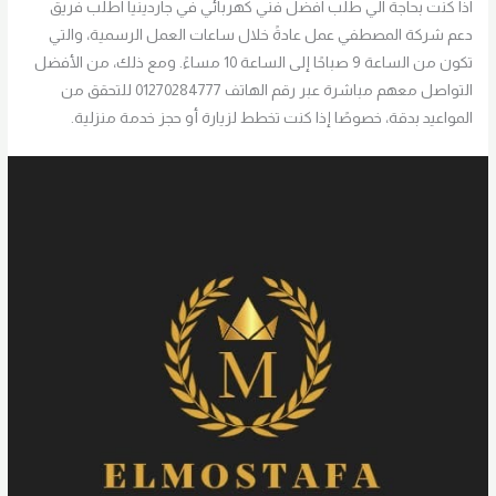
اذا كنت بحاجة الي طلب افضل فني كهربائي في جاردينيا اطلب فريق
دعم شركة المصطفي عمل عادةً خلال ساعات العمل الرسمية، والتي
تكون من الساعة 9 صباحًا إلى الساعة 10 مساءً. ومع ذلك، من الأفضل
التواصل معهم مباشرة عبر رقم الهاتف 01270284777 للتحقق من
المواعيد بدقة، خصوصًا إذا كنت تخطط لزيارة أو حجز خدمة منزلية.