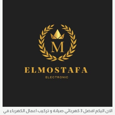
الان اليكم افضل 3 كهربائي صيانة و تركيب اعمال الكهرباء في