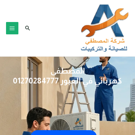
خطي
لى
لمحتوى
البحث
المصطفى
كهربائي في العبور 01270284777