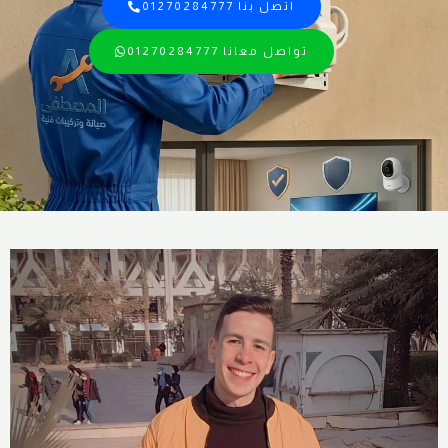
اتصل بنا 01270284777
تواصل معانا 01270284777