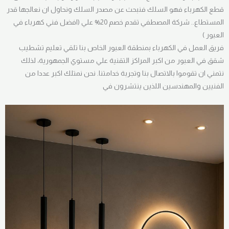
قطع الكهرباء فهو السلك فنبحث عن مصدر السلك ونحاول ان نعالجها قدر
المستطاع.. شركة المصطفي تقدم خصم 20% علي (افضل فني كهرباء في
العبور )
فريق العمل في الكهرباء بمنطقة العبور الخاص بنا تلقي تعليم تشطيب
شقق في العبور من اكبر المراكز التقنية علي مستوي الجمهورية، لذلك
نتمني ان تقوموا بالاتصال بنا وتجربة خدامتنا. نحن نمتلك اكبر عددا من
الفنيين والمهندسين اللذين ينتشرون في