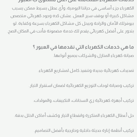
الكهرباء جزء أساسي في حياتنا اليومية، وأي عطل بسيط ممكن يسبب
مشاكل كبيرة أو يوقف سير العمل. عشان كده وجود كهربائي متخصص
بيوفرلك الأمان والراحة وبيحل كل مشاكل الكهرباء بسرعة وكفاءة. لو
بتدور على أفضل كهربائي يقدم لك خدمة مضمونة فأنت في المكان الصح.
ما هي خدمات الكهرباء التي نقدمها في العبور ؟
صيانة كهرباء المنازل والشركات بجميع أنواعها.
تمديدات كهربائية جديدة وتنفيذ كامل لمشاريع الكهرباء.
تركيب وصيانة لوحات التوزيع الكهربائية لضمان استقرار التيار.
تركيب أجهزة كهربائية زي السخانات، التكييفات، والمولدات.
حل أعطال الكهرباء المتكررة وانقطاع التيار وكشف أماكن الخلل بدقة.
تركيب أنظمة إنارة حديثة داخلية وخارجية بأفضل التصاميم.