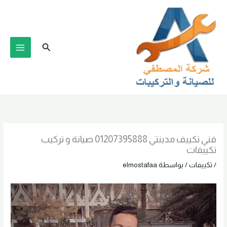
خطي
لى
لمحتوى
البحث
فني تكييف مدينتي 01207395888 صيانة و تركيب
تكييفات
/
تكييفات
/ بواسطة
elmostafaa