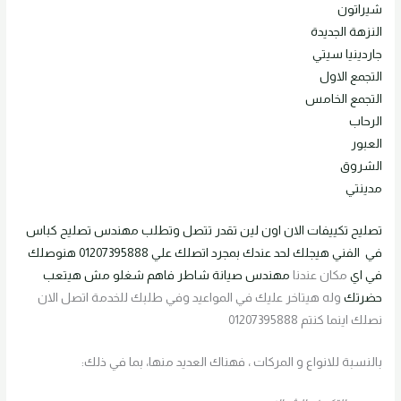
شيراتون
النزهة الجديدة
جاردينيا سيتي
التجمع الاول
التجمع الخامس
الرحاب
العبور
الشروق
مدينتي
تصليح تكييفات
الان اون لين تقدر
تتصل وتطلب مهندس
تصليح كباس
في
الفني هيجلك لحد عندك
بمجرد اتصلك علي
01207395888 هنوصلك
في اي
مكان عندنا
مهندس صيانة شاطر فاهم شغلو
مش هيتعب
حضرتك
وله هيتاخر عليك في المواعيد وفي طلبك للخدمة اتصل الان
نصلك اينما كنتم 01207395888
بالنسبة للانواع و المركات ، فهناك العديد منها، بما في ذلك: