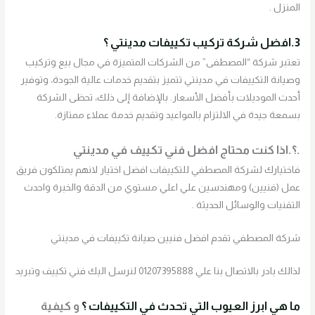
المنزل .
3.افضل شركة تركيب تكييفات مدينتي ؟
تعتبر شركة “المصطفى” من الشركات المتميزة في مجال بيع وتركيب
وصيانة التكييفات في مدينتي تتميز بتقديم خدمات عالية الجودة، وتوفير
أحدث الموديلات بأفضل الأسعار. بالإضافة إلى ذلك، تحظى الشركة
بسمعة جيدة في الالتزام بالمواعيد وتقديم خدمة عملاء ممتازة.
.؟.اذا كنت محتاج افضل فني تكييف في مدينتي
فاختيارك لشركة المصطفي للتكييفات افضل اختيار لانهم يمتلكون فريق
عمل (فنيين) ومهندسين علي اعلي مستوي من الدقة والخبرة واحدث
التقنيات والوسائل الحديثة .
شركة المصطفي تقدم افضل فنيين صيانة تكييفات في مدينتي
لذالك بادر بالاتصال بنا علي 01207395888 لنرسل اليك فني تكييف وتبريد
ما هي ابرز العيوب التي تحدث في التكييفات ؟
و كيفية