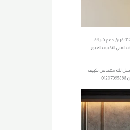
فني تركيب تكيفات متوفر الآن في مدينة العبور لتصليح وصيانة تكييف في المنطقة . للطلب: 01207395888 فريق دعم شركة
. يرجى الاتصال بنا عبر الهاتف الفني التكييف العبور
وسنرسل لك مهندس تكييف
01