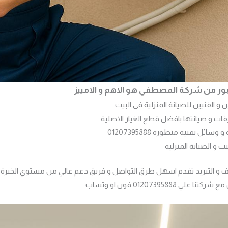
عبور من شركة المصطفي هو الاهم و الامييز
 الفنيين للصيانة المنزلية في البيت
يفات و صيانتها بافضل قطع الغيار الاصلية
سائل تقنية متطورة 01207395888
 و التبريد تقدم اسهل طرق التواصل و فريق دعم عالي من مستوي الخبرة ا