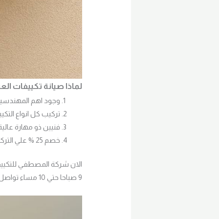
لماذا صيانة تكييفات ال
وجود اهم المهندسين و
تركيب كل انواع التكي
فنيين ذو مهارة عالية و و
خصم 25 % علي التركيب و الصيانة المنزلية
الان شركة المصطفي للتكييف
9 صباحا حتي 10 مساء تواصل مع شركتنا علي 01207395888 فون او وتساب