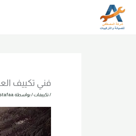
خطي
لى
لمحتوى
فني تكييف العبور 01207395888 صيانة و ترك
/
تكييفات
/ بواسطة
stafaa