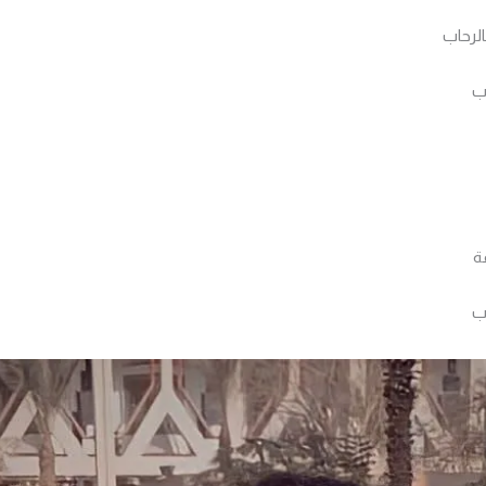
لرحاب
ب
ب