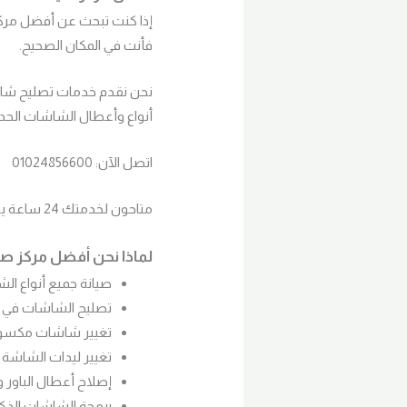
إذا كنت تبحث عن أفضل مركز
فأنت في المكان الصحيح.
أنواع وأعطال الشاشات الحدي
اتصل الآن: 01024856600
متاحون لخدمتك 24 ساعة يوميًا – 7 أيام في الأسبوع.
لماذا نحن أفضل مركز ص
صيانة جميع أنواع الشاشات (rt TV – QLED – OLED
تصليح الشاشات في ال
تغيير شاشات مكسو
تغيير ليدات الشاشة 
إصلاح أعطال الباور و
برمجة الشاشات الذك