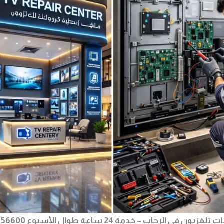
رحاب – خدمة 24 ساعة طوال الأسبوع 01024856600