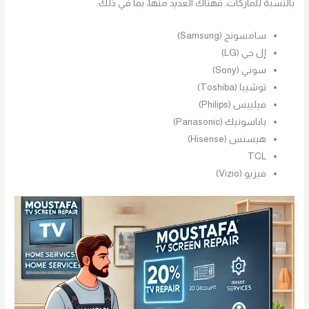
بالنسبة للماركات، فهناك العديد منها، بما في ذلك:
سامسونج (Samsung)
إل جي (LG)
سوني (Sony)
توشيبا (Toshiba)
فيليبس (Philips)
باناسونيك (Panasonic)
هيسنس (Hisense)
TCL
فيزيو (Vizio)