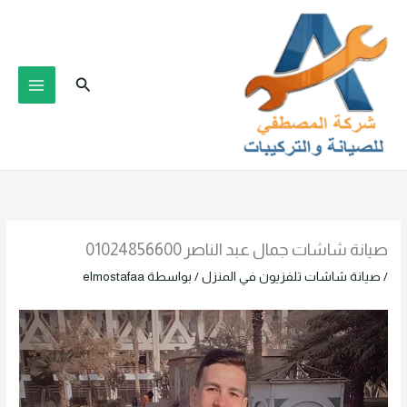
خطي
لى
لمحتوى
البحث
صيانة شاشات جمال عبد الناصر 01024856600
/
صيانة شاشات تلفزيون في المنزل
/ بواسطة
elmostafaa