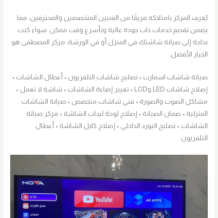
يُعرف المركز بامتلاكه فريقًا من الفنيين المتخصصين والمحترفين، مما
يضمن تقديم خدمات ذات جودة عالية وبأسرع وقت ممكن. سواء كنت
بحاجة إلى صيانة شاشتك في المنزل أو في الورشة، مركز المصطفى هو
الخيار الأفضل.
صيانة شاشات اسمارت • تصليح شاشات التلفزيون • أعطال الشاشات •
إصلاح شاشات LED وLCD • تغيير إضاءة الشاشات • شاشة لا تعمل •
مشاكل الصوت والصورة • فني شاشات متخصص • صيانة الشاشات
المنزلية • ضمان الصيانة • إصلاح لوحة ليدات الشاشة • مركز صيانة
الشاشات • تصليح البورد الداخلي • إصلاح كابل الشاشة • أعطال
التلفزيون