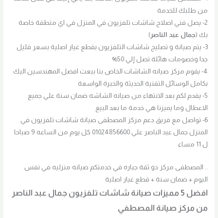
من طلبك للخدمة
2- يصل فني اصلاح شاشات تلفزيون في المنزل في اي منطقة خاصة
بك (
جمال عبد الناصر
)
3- يتم صيانة و تصليح شاشات التلفزيون بقطع غيار اصلية بسعر قليل
جدا وخصومات هائلة تصل إلي 50%
4- يقوم مركز صيانه الشاشات الخاص بنا ببعث افضل المهندسين اليك
بكامل الوسائل التقنية الحديثة والخبرة الواسعة
5- يقدم لكم بعد الانتهاء من صيانه الشاشه ضمان سنة علي جميع
الاعطال وما يميزنا هي خدمة ما بعد البيع
6- تواصل مع فريق دعم مركز المصطفى صيانة شاشات تلفزيون في
المنزل جمال عبد الناصر علي 01024856600 كل يوم من الساعه 9 صباحا
ل 11 مساء
.. المصطفى مركز ذو ثقة جباره في خدمتكم صيانه منزليه في نفس
اليوم + ضمان سنة + قطع غيار اصلية
افضل 5 مميزات صيانة شاشات تلفزيون جمال عبد الناصر
من مركز صيانة المصطفي