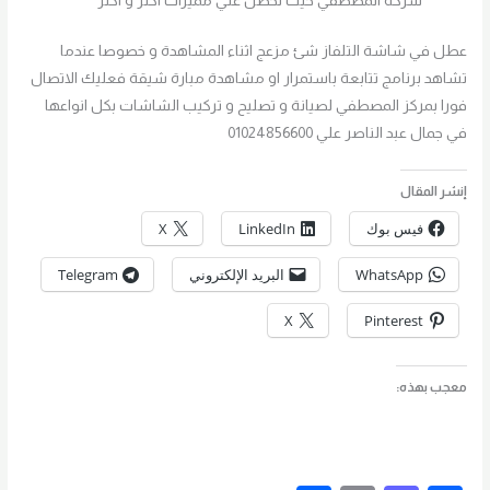
شركة المصطفي حيث تحصل علي مميزات اكثر و اكثر
عطل في شاشة التلفاز شئ مزعج اثناء المشاهدة و خصوصا عندما
تشاهد برنامج تتابعة باستمرار او مشاهدة مبارة شيقة فعليك الاتصال
فورا بمركز المصطفي لصيانة و تصليح و تركيب الشاشات بكل انواعها
في جمال عبد الناصر علي 01024856600
إنشر المقال
فيس بوك
LinkedIn
X
WhatsApp
البريد الإلكتروني
Telegram
X
Pinterest
معجب بهذه: