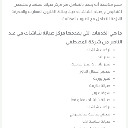
مهم ملاحظة أنه ينصح بالتعامل مع مركز صيانة معتمد ومتخصص
لتشخيص وإصلاح الشاشات؛ حيث يمتلك الفنيون المهارات والمعرفة
اللازمة للتعامل مع العيوب المختلفة.
ما هي الخدمات التي يقدمها مركز صيانة شاشات في عبد
الناصر من شركة المصطفي
تركيب شاشات
تغير ليد
تغير بانل او تغير شاشة
تصليح اعطال الباور
تغير بوردة
صيانة بلازمة
سوفت وير
صيانة شاشات lcd و led
تركيب شاشات
تصليح شاشة سامسونج
صيانة شاشة LG