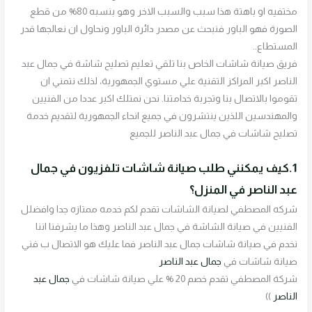
مختفيه او باهتة هذا سبب والسبب الاخر وهو بنسبه 80% من قطع
الصورة فهو الباور فنبحث عن مصدر دائرة الباور ونحاول ان نعالجها قدر
المستطاع..
فريق صيانة شاشات الخاص بنا تلقي تعليم تصليح شاشة في جمال عبد
الناصر اكبر المراكز التقنية علي مستوي الجمهورية، لذلك نتمني ان
تقوموا بالاتصال بنا وتجربة خدامتنا. نحن نمتلك اكبر عددا من الفنيين
والمهندسين اللذين ينتشرون في جميع انحاء الجمهورية لتقديم خدمة
تصليح شاشات في جمال عبد الناصر للجميع
1.كيف يمكنني طلب صيانة شاشات تلفزيون في جمال
عبد الناصر في المنزل؟
شركه المصطفي لصيانة الشاشات تقدم لكم خدمه ممتازه جدا وافضلل
الفنيين في صيانة الشاشة في جمال عبد الناصر وهذا ما يشرفنا اننا
نخدم في صيانة شاشات جمال عبد الناصر فما عليك هو الاتصال ب فني
صيانة شاشات في
جمال عبد الناصر
شركة المصطفي تقدم خصم 20 % علي صيانة شاشات في
جمال عبد
الناصر
))