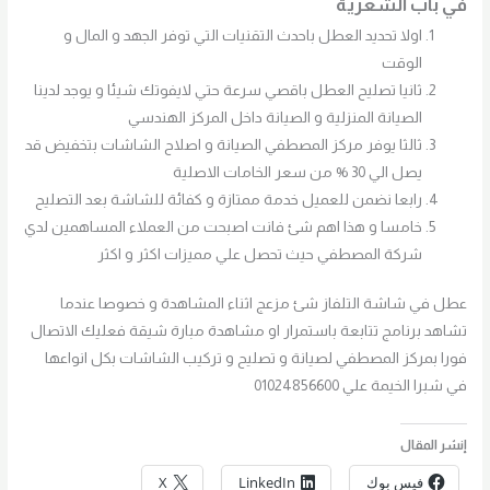
في
باب الشعرية
اولا تحديد العطل باحدث التقنيات التي توفر الجهد و المال و
الوقت
ثانيا تصليح العطل باقصي سرعة حتي لايفوتك شيئا و يوجد لدينا
الصيانة المنزلية و الصيانة داخل المركز الهندسي
ثالثا يوفر مركز المصطفي الصيانة و اصلاح الشاشات بتخفيض قد
يصل الي 30 % من سعر الخامات الاصلية
رابعا نضمن للعميل خدمة ممتازة و كفائة للشاشة بعد التصليح
خامسا و هذا اهم شئ فانت اصبحت من العملاء المساهمين لدي
شركة المصطفي حيث تحصل علي مميزات اكثر و اكثر
عطل في شاشة التلفاز شئ مزعج اثناء المشاهدة و خصوصا عندما
تشاهد برنامج تتابعة باستمرار او مشاهدة مبارة شيقة فعليك الاتصال
فورا بمركز المصطفي لصيانة و تصليح و تركيب الشاشات بكل انواعها
في شبرا الخيمة علي 01024856600
إنشر المقال
فيس بوك
LinkedIn
X