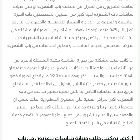
شاشة التلفزيون في المنزل في منطقة
باب الشعرية
او فني صيانة
شاشات
باب الشعرية
لدينا كثير من الفنيين المتخصصين ذات الخبره
الواسعه والسرعه في الاداء و الاسعار التنافسيه والخصومات التي قد
تصل الى 25% عندما تواجهك هذه المشاكل في الصورة او مشكله في
الشاشات فعليك ان تتصل بمركز صيانة شاشات
باب الشعرية
من
شركة المصطفي لصيانة الشاشات و تصليح الشاشات في
باب الشعرية
اذا كانت لديك مشكله في صورة الشاشة فهذه المشكله لا تخرج عن
عن ثلاثه اسباب اولهما الليد اذا كانت بتقطع اضاءة او الصورة مختفيه او
باهتة هذا سبب والسبب الاخر وهو بنسبه 80% من قطع الصورة فهو
الباور فنبحث عن مصدر دائرة الباور ونحاول ان نعالجها قدر المستطاع..
فريق صيانة شاشات الخاص بنا تلقي تعليم تصليح شاشة في
باب
الشعرية
اكبر المراكز التقنية علي مستوي الجمهورية، لذلك نتمني ان
تقوموا بالاتصال بنا وتجربة خدامتنا. نحن نمتلك اكبر عددا من الفنيين
والمهندسين اللذين ينتشرون في جميع انحاء الجمهورية لتقديم خدمة
تصليح شاشات في شبرا الخيمة للجميع
1.كيف يمكنني طلب صيانة شاشات تلفزيون في
باب