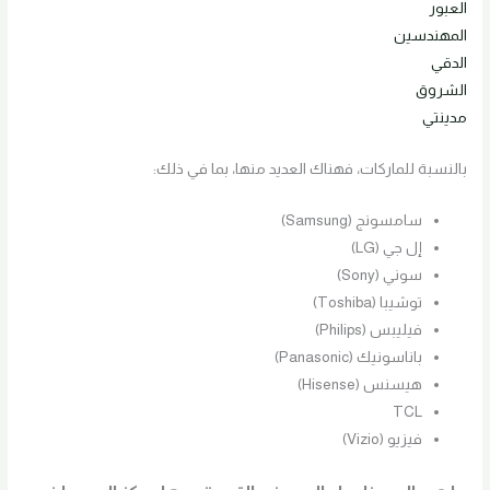
العبور
المهندسين
الدقي
الشروق
مدينتي
بالنسبة للماركات، فهناك العديد منها، بما في ذلك:
سامسونج (Samsung)
إل جي (LG)
سوني (Sony)
توشيبا (Toshiba)
فيليبس (Philips)
باناسونيك (Panasonic)
هيسنس (Hisense)
TCL
فيزيو (Vizio)