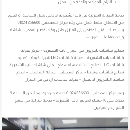
التزام بالمواعيد والدقة في العمل. —
خدمة الصيانة المنزلية في
باب الشعرية
لا داعي لنقل الشاشة أو القلق
من الأعطال، فقط اتصل على رقم مركز المصطفى: 01024856600
وسيصلك الفني المختص إلى المنزل خلال وقت قصير لفحص الشاشة
وإصلاحها على الفور. —
تصليح شاشات تلفزيون في المنزل
باب الشعرية
– مركز صيانة
شاشات
باب الشعرية
– صيانة شاشات LED شبرا الخيمة – تصليح
شاشات LG – تصليح شاشات سامسونج – فني شاشات
باب الشعرية
–
تصليح شاشات توشيبا – مركز المصطفى لصيانة الشاشات – اصلاح
شاشة التلفزيون لا تعمل – صيانة شاشات ال جي في المنزل.
رقم مركز المصطفى: 01024856600 خدمة متوفرة يوميًا من الساعة 9
صباحًا حتى 10 مساءً الموقع:
باب الشعرية
– خدمة منزلية في جميع
الشوارع والميادين. –