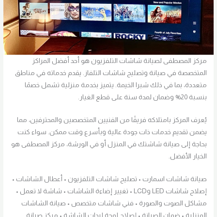
مركز المصطفى لصيانة شاشات التلفزيون هو أحد أفضل المراكز
المتخصصة في صيانة وتصليح شاشات التلفاز. يقدم خدماته في مناطق
متعددة، بما في ذلك شبرا الخيمة. يتميز بخدمة منزلية تشمل خصمًا
بنسبة 20% وضمان لمدة سنة على قطع الغيار.
يُعرف المركز بامتلاكه فريقًا من الفنيين المتخصصين والمحترفين، مما
يضمن تقديم خدمات ذات جودة عالية وبأسرع وقت ممكن. سواء كنت
بحاجة إلى صيانة شاشتك في المنزل أو في الورشة، مركز المصطفى هو
الخيار الأفضل.
صيانة شاشات اسمارت • تصليح شاشات التلفزيون • أعطال الشاشات •
إصلاح شاشات LED وLCD • تغيير إضاءة الشاشات • شاشة لا تعمل •
مشاكل الصوت والصورة • فني شاشات متخصص • صيانة الشاشات
المنزلية • ضمان الصيانة • إصلاح لوحة ليدات الشاشة • مركز صيانة