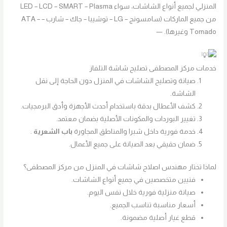
المنزلي لجميع أنواع الشاشات، سواء LED – LCD – SMART – Plasma
من جميع الماركات (سامسونج – LG – توشيبا – جاك – شارب – ATA –
Tornado وغيرها). —
خدمات مركز المصطفى تصليح شاشة التلفاز
صيانة وتصليح الشاشات في المنزل دون الحاجة إلى نقل
الشاشة.
كشف الأعطال بدقة باستخدام أحدث الأجهزة وأدق البرمجيات.
تغيير البوردات والمكونات الأصلية بضمان معتمد.
خدمة فورية داخل شبرا والمناطق المجاورة
باب الشعرية
.
ضمان حقيقي بعد الصيانة على جميع الأعمال.
لماذا تختار مهندس اصلاح شاشات في المنزل من مركز المصطفى؟
فنيين متخصصين في جميع أنواع الشاشات.
صيانة منزلية فورية خلال نفس اليوم.
أسعار مناسبة تناسب الجميع.
قطع غيار أصلية مضمونة.