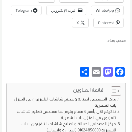
WhatsApp
البريد الإلكتروني
Telegram
X
Pinterest
معجب بهذه:
S
E
M
F
h
m
as
a
ar
ail
to
c
قائمة العناوين
e
d
e
مركز المصطفى لصيانة وتصليح شاشات التلفزيون في المنزل
باب الشعرية
o
b
نذكركم الان بأهم 6 مهام يقوم بها مهندس تصليح شاشات
n
o
تلفزيون في المنزل باب الشعرية
مركز المصطفى لصيانة و تصليح شاشات التلفزيون – باب
o
الشعرية 01024856600 (اتصال و واتساب)