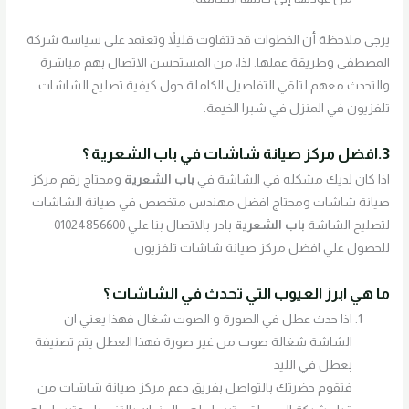
يرجى ملاحظة أن الخطوات قد تتفاوت قليلاً وتعتمد على سياسة شركة
المصطفى وطريقة عملها. لذا، من المستحسن الاتصال بهم مباشرة
والتحدث معهم لتلقي التفاصيل الكاملة حول كيفية تصليح الشاشات
تلفزيون في المنزل في شبرا الخيمة.
3.افضل مركز صيانة شاشات في
باب الشعرية
؟
اذا كان لديك مشكله في الشاشة في
باب الشعرية
ومحتاج رقم مركز
صيانة شاشات ومحتاج افضل مهندس متخصص في صيانة الشاشات
لتصليح الشاشة
باب الشعرية
بادر بالاتصال بنا علي 01024856600
للحصول علي افضل مركز صيانة شاشات تلفزيون
ما هي ابرز العيوب التي تحدث في الشاشات ؟
اذا حدث عطل في الصورة و الصوت شغال فهذا يعني ان
الشاشة شغالة صوت من غير صورة فهذا العطل يتم تصنيفة
بعطل في الليد
فتقوم حضرتك بالتواصل بفريق دعم مركز صيانة شاشات من