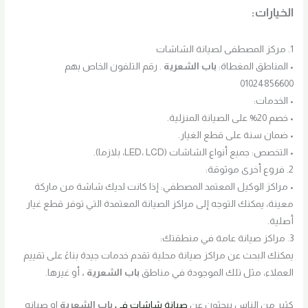
الخيارات:
1. مركز المصطفى لصيانة الشاشات
• المناطق المغطاة:
باب الشعرية
. رقم التلفون الخاص بهم
01024856600
• الخدمات:
• خصم 20% على الصيانة المنزلية.
• ضمان سنة على قطع الغيار.
• التخصص: جميع أنواع الشاشات (LED، LCD، بلازما).
2. فروع أخرى موثوقة:
• مراكز الوكيل المعتمد المصطفي: إذا كانت لديك شاشة من ماركة
معينة، يمكنك التوجه إلى مراكز الصيانة المعتمدة التي توفر قطع غيار
أصلية.
3. مراكز صيانة عامة في منطقتك:
يمكنك البحث عن مراكز صيانة محلية تقدم خدمات جيدة بناءً على تقييم
العملاء، مثل تلك الموجودة في مناطق
باب الشعرية
،
أو غيرها.
كثير من الناس يبحثون عن
صيانة شاشات في
باب الشعرية
او صيانه