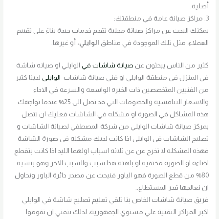
أصلية.
3. مراكز صيانة عامة في منطقتك:
يمكنك البحث عن مراكز صيانة محلية تقدم خدمات جيدة بناءً على تقييم
العملاء، مثل تلك الموجودة في مناطق
الوايلي،
أو غيرها.
كثير من الناس يبحثون عن
صيانة شاشات في
الوايلي او صيانه شاشة
في المنزل في منطقة الوايلي او فني صيانة شاشات
الوايلي
لدينا كثير
من الفنيين المتخصصين ذات الخبره الواسعه والسرعه في الاداء
والاسعار التنافسيه والخصومات التي قد تصل الى 25% عندما تواجهك
هذه المشاكل في الصورة او مشكله في الشاشات فعليك ان تتصل
بمركز صيانة شاشات الوايلي من شركة المصطفي لصيانة الشاشات و
تصليح الشاشات في الوايلي اذا كانت لديك مشكله في صورة الشاشة
فهذه المشكله لا تخرج عن عن ثلاثه اسباب اولهما الليد اذا كانت بتقطع
اضاءة او الصورة مختفيه او باهتة هذا سبب والسبب الاخر وهو بنسبه
80% من قطع الصورة فهو الباور فنبحث عن مصدر دائرة الباور ونحاول
ان نعالجها قدر المستطاع..
فريق صيانة شاشات الخاص بنا تلقي تعليم تصليح شاشة في الوايلي
اكبر المراكز التقنية علي مستوي الجمهورية، لذلك نتمني ان تقوموا