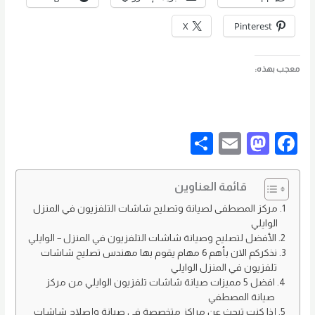
X
Pinterest
معجب بهذه:
S
E
M
F
h
m
as
a
ar
ail
to
c
قائمة العناوين
e
d
e
مركز المصطفى لصيانة وتصليح شاشات التلفزيون في المنزل
الوايلي
o
b
الأفضل لتصليح وصيانة شاشات التلفزيون في المنزل – الوايلي
n
o
نذكركم الان بأهم 6 مهام يقوم بها مهندس تصليح شاشات
تلفزيون في المنزل الوايلي
o
افضل 5 مميزات صيانة شاشات تلفزيون الوايلي من مركز
k
صيانة المصطفي
إذا كنت تبحث عن مراكز متخصصة في صيانة وإصلاح شاشات