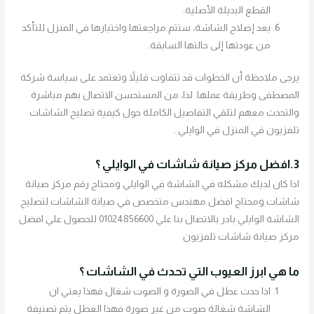
القطع البديلة الأصلية.
بعد إصلاح الشاشة، ستتم مراجعتها واختبارها في المنزل للتأكد
من عودتها إلى حالتها السابقة.
يرجى ملاحظة أن الخطوات قد تتفاوت قليلاً وتعتمد على سياسة شركة
المصطفى وطريقة عملها. لذا، من المستحسن الاتصال بهم مباشرة
والتحدث معهم لتلقي التفاصيل الكاملة حول كيفية تصليح الشاشات
تلفزيون في المنزل في الوايلي .
3.افضل مركز صيانة شاشات في الوايلي ؟
اذا كان لديك مشكله في الشاشة في الوايلي ومحتاج رقم مركز صيانة
شاشات ومحتاج افضل مهندس متخصص في صيانة الشاشات لتصليح
الشاشة الوايلي بادر بالاتصال بنا علي 01024856600 للحصول علي افضل
مركز صيانة شاشات تلفزيون
ما هي ابرز العيوب التي تحدث في الشاشات ؟
اذا حدث عطل في الصورة و الصوت شغال فهذا يعني ان
الشاشة شغالة صوت من غير صورة فهذا العطل يتم تصنيفة