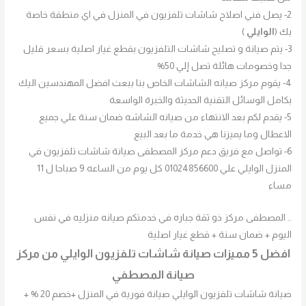
2- يصل فني اصلاح شاشات تلفزيون في المنزل في اي منطقة خاصة
بك (
الوايلي
)
3- يتم صيانة و تصليح شاشات التلفزيون بقطع غيار اصلية بسعر قليل
جدا وخصومات هائلة تصل إلي 50%
4- يقوم مركز صيانه الشاشات الخاص بنا ببعث افضل المهندسين اليك
بكامل الوسائل التقنية الحديثة والخبرة الواسعة
5- يقدم لكم بعد الانتهاء من صيانه الشاشه ضمان سنة علي جميع
الاعطال وما يميزنا هي خدمة ما بعد البيع
6- تواصل مع فريق دعم مركز المصطفى صيانة شاشات تلفزيون في
المنزل الوايلي علي 01024856600 كل يوم من الساعه 9 صباحا ل 11
مساء
.. المصطفى مركز ذو ثقة جباره في خدمتكم صيانه منزليه في نفس
اليوم + ضمان سنة + قطع غيار اصلية
افضل 5 مميزات صيانة شاشات تلفزيون الوايلي من مركز
صيانة المصطفي
صيانة شاشات تلفزيون الوايلي صيانة فورية في المنزل +خصم 20 % +