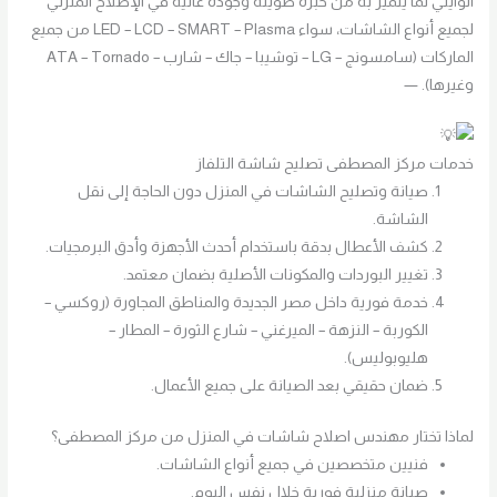
الوايلي لما يتميز به من خبرة طويلة وجودة عالية في الإصلاح المنزلي
لجميع أنواع الشاشات، سواء LED – LCD – SMART – Plasma من جميع
الماركات (سامسونج – LG – توشيبا – جاك – شارب – ATA – Tornado
وغيرها). —
خدمات مركز المصطفى تصليح شاشة التلفاز
صيانة وتصليح الشاشات في المنزل دون الحاجة إلى نقل
الشاشة.
كشف الأعطال بدقة باستخدام أحدث الأجهزة وأدق البرمجيات.
تغيير البوردات والمكونات الأصلية بضمان معتمد.
خدمة فورية داخل مصر الجديدة والمناطق المجاورة (روكسي –
الكوربة – النزهة – الميرغني – شارع الثورة – المطار –
هليوبوليس).
ضمان حقيقي بعد الصيانة على جميع الأعمال.
لماذا تختار مهندس اصلاح شاشات في المنزل من مركز المصطفى؟
فنيين متخصصين في جميع أنواع الشاشات.
صيانة منزلية فورية خلال نفس اليوم.