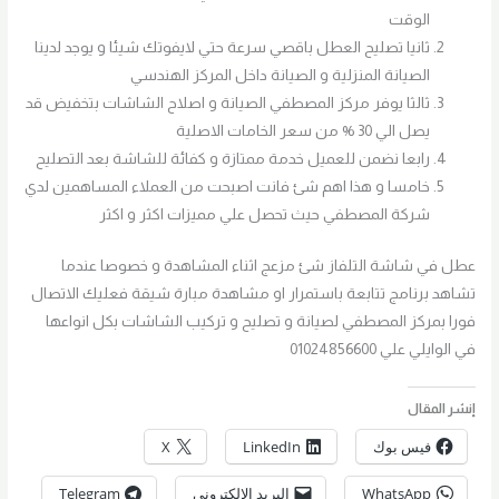
الوقت
ثانيا تصليح العطل باقصي سرعة حتي لايفوتك شيئا و يوجد لدينا
الصيانة المنزلية و الصيانة داخل المركز الهندسي
ثالثا يوفر مركز المصطفي الصيانة و اصلاح الشاشات بتخفيض قد
يصل الي 30 % من سعر الخامات الاصلية
رابعا نضمن للعميل خدمة ممتازة و كفائة للشاشة بعد التصليح
خامسا و هذا اهم شئ فانت اصبحت من العملاء المساهمين لدي
شركة المصطفي حيث تحصل علي مميزات اكثر و اكثر
عطل في شاشة التلفاز شئ مزعج اثناء المشاهدة و خصوصا عندما
تشاهد برنامج تتابعة باستمرار او مشاهدة مبارة شيقة فعليك الاتصال
فورا بمركز المصطفي لصيانة و تصليح و تركيب الشاشات بكل انواعها
في الوايلي علي 01024856600
إنشر المقال
فيس بوك
LinkedIn
X
WhatsApp
البريد الإلكتروني
Telegram