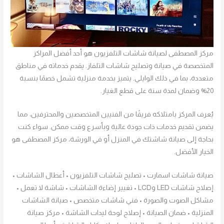
مركز المصطفى لصيانة شاشات التلفزيون هو أحد أفضل المراكز
المتخصصة في صيانة وتصليح شاشات التلفاز. يقدم خدماته في مناطق
متعددة، بما في ذلك الوايلي. يتميز بخدمة منزلية تشمل خصمًا بنسبة
20% وضمان لمدة سنة على قطع الغيار.
يُعرف المركز بامتلاكه فريقًا من الفنيين المتخصصين والمحترفين، مما
يضمن تقديم خدمات ذات جودة عالية وبأسرع وقت ممكن. سواء كنت
بحاجة إلى صيانة شاشتك في المنزل أو في الورشة، مركز المصطفى هو
الخيار الأفضل.
صيانة شاشات اسمارت • تصليح شاشات التلفزيون • أعطال الشاشات •
إصلاح شاشات LED وLCD • تغيير إضاءة الشاشات • شاشة لا تعمل •
مشاكل الصوت والصورة • فني شاشات متخصص • صيانة الشاشات
المنزلية • ضمان الصيانة • إصلاح لوحة ليدات الشاشة • مركز صيانة