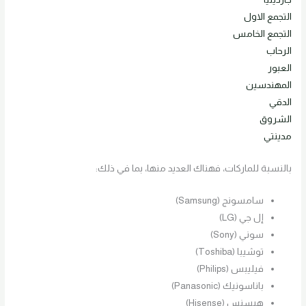
التجمع الاول
التجمع الخامس
الرحاب
العبور
المهندسين
الدقي
الشروق
مدينتي
بالنسبة للماركات، فهناك العديد منها، بما في ذلك:
سامسونج (Samsung)
إل جي (LG)
سوني (Sony)
توشيبا (Toshiba)
فيليبس (Philips)
باناسونيك (Panasonic)
هيسنس (Hisense)