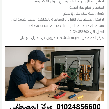
إصلاح أعطال بوردة الباور وجميع الدوائر الإلكترونية
استخدام قطع غيار أصلية
ضمان لمدة سنة على الإصلاح
لا تُحمّل نفسك عناء النقل أو المخاطرة بالشاشة. اطلب الخدمة الآن
وسيصلك فريق الصيانة إلى باب منزلك بسرعة وكفاءة.
اتصل الآن: 01024856600
مركز المصطفى – صيانة شاشات تلفزيون في المنزل ب
الوايلي