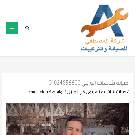
خطي
لى
لمحتوى
البحث
صيانة شاشات الوايلي 01024856600
/
صيانة شاشات تلفزيون في المنزل
/ بواسطة
elmostafaa