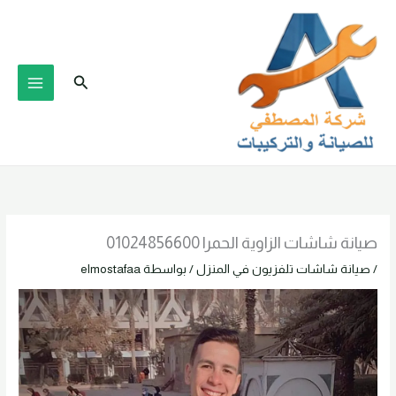
خطي
لى
لمحتوى
البحث
صيانة شاشات الزاوية الحمرا 01024856600
/
صيانة شاشات تلفزيون في المنزل
/ بواسطة
elmostafaa