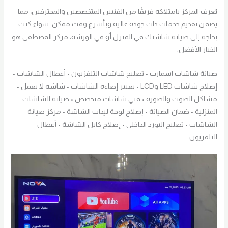
يُعرف المركز بامتلاكه فريقًا من الفنيين المتخصصين والمحترفين، مما
يضمن تقديم خدمات ذات جودة عالية وبأسرع وقت ممكن. سواء كنت
بحاجة إلى صيانة شاشتك في المنزل أو في الورشة، مركز المصطفى هو
الخيار الأفضل.
صيانة شاشات اسمارت • تصليح شاشات التلفزيون • أعطال الشاشات •
إصلاح شاشات LED وLCD • تغيير إضاءة الشاشات • شاشة لا تعمل •
مشاكل الصوت والصورة • فني شاشات متخصص • صيانة الشاشات
المنزلية • ضمان الصيانة • إصلاح لوحة ليدات الشاشة • مركز صيانة
الشاشات • تصليح البورد الداخلي • إصلاح كابل الشاشة • أعطال
التلفزيون