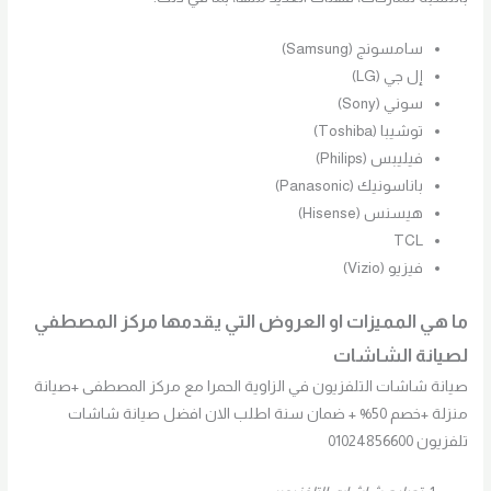
سامسونج (Samsung)
إل جي (LG)
سوني (Sony)
توشيبا (Toshiba)
فيليبس (Philips)
باناسونيك (Panasonic)
هيسنس (Hisense)
TCL
فيزيو (Vizio)
ما هي المميزات او العروض التي يقدمها مركز المصطفي
لصيانة الشاشات
صيانة شاشات التلفزيون في الزاوية الحمرا مع مركز المصطفى +صيانة
منزلة +خصم 50% + ضمان سنة اطلب الان افضل صيانة شاشات
تلفزيون 01024856600