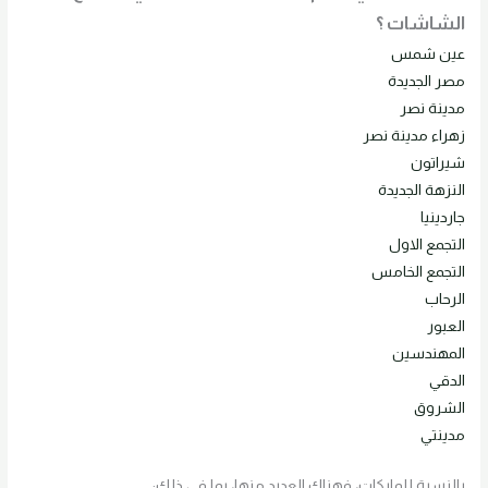
الشاشات ؟
عين شمس
مصر الجديدة
مدينة نصر
زهراء مدينة نصر
شيراتون
النزهة الجديدة
جاردينيا
التجمع الاول
التجمع الخامس
الرحاب
العبور
المهندسين
الدقي
الشروق
مدينتي
بالنسبة للماركات، فهناك العديد منها، بما في ذلك: