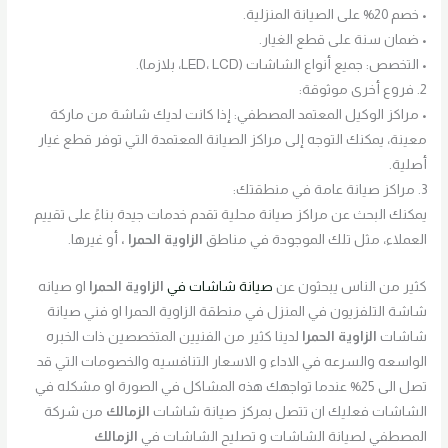
• خصم 20% على الصيانة المنزلية.
• ضمان سنة على قطع الغيار.
• التخصص: جميع أنواع الشاشات (LED، LCD، بلازما).
2. فروع أخرى موثوقة:
• مراكز الوكيل المعتمد المصطفي: إذا كانت لديك شاشة من ماركة
معينة، يمكنك التوجه إلى مراكز الصيانة المعتمدة التي توفر قطع غيار
أصلية.
3. مراكز صيانة عامة في منطقتك:
يمكنك البحث عن مراكز صيانة محلية تقدم خدمات جيدة بناءً على تقييم
العملاء، مثل تلك الموجودة في مناطق
الزاوية الحمرا
،
أو غيرها.
كثير من الناس يبحثون عن
صيانة شاشات في
الزاوية الحمرا
او صيانه
شاشة التلفزيون في المنزل في منطقة الزاوية الحمرا او فني صيانة
شاشات
الزاوية الحمرا
لدينا كثير من الفنيين المتخصصين ذات الخبره
الواسعه والسرعه في الاداء و الاسعار التنافسيه والخصومات التي قد
تصل الى 25% عندما تواجهك هذه المشاكل في الصورة او مشكله في
الشاشات فعليك ان تتصل بمركز صيانة شاشات
الزمالك
من شركة
المصطفي لصيانة الشاشات و تصليح الشاشات في
الزمالك