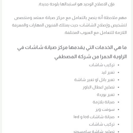
فإن الاصلاح الوحيد هو استبدالها بلوحة جديدة.
مهم ملاحظة أنه ينصح بالتعامل مع مركز صيانة معتمد ومتخصص
لتشخيص وإصلاح الشاشات؛ حيث يمتلك الفنيون المهارات والمعرفة
اللازمة للتعامل مع العيوب المختلفة.
ما هي الخدمات التي يقدمها مركز صيانة شاشات في
الزاوية الحمرا
من شركة المصطفي
تركيب شاشات
تغير ليد
تغير بانل او تغير شاشة
تصليح اعطال الباور
تغير بوردة
صيانة بلازمة
سوفت وير
صيانة شاشات lcd و led
تركيب شاشات
تصليح شاشة سامسونج