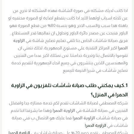
اذا كانت لديك مشكله في صورة الشاشة فهذه المشكله لا تخرج عن
عن ثلاثه اسباب اولهما الليد اذا كانت بتقطع اضاءة او الصورة مختفيه او
باهتة هذا سبب والسبب الاخر وهو بنسبه 80% من قطع الصورة فهو
الباور فنبحث عن مصدر دائرة الباور ونحاول ان نعالجها قدر المستطاع..
فريق صيانة شاشات الخاص بنا تلقي تعليم تصليح شاشة في
الزاوية
الحمرا
اكبر المراكز التقنية علي مستوي الجمهورية، لذلك نتمني ان
تقوموا بالاتصال بنا وتجربة خدامتنا. نحن نمتلك اكبر عددا من الفنيين
والمهندسين اللذين ينتشرون في جميع انحاء الجمهورية لتقديم خدمة
تصليح شاشات في شبرا الخيمة للجميع
1.كيف يمكنني طلب صيانة شاشات تلفزيون في الزاوية
الحمرا
في المنزل؟
شركه المصطفي لصيانة الشاشات تقدم لكم خدمه ممتازه جدا وافضلل
الفنيين في صيانة الشاشة في
الزاوية الحمرا
وهذا ما يشرفنا اننا نخدم
في صيانة شاشات
الزاوية الحمرا
فما عليك هو الاتصال ب فني صيانة
شاشات في
الزاوية الحمرا
شركة المصطفي تقدم خصم 20 % علي صيانة شاشات في
الزاوية الحمرا