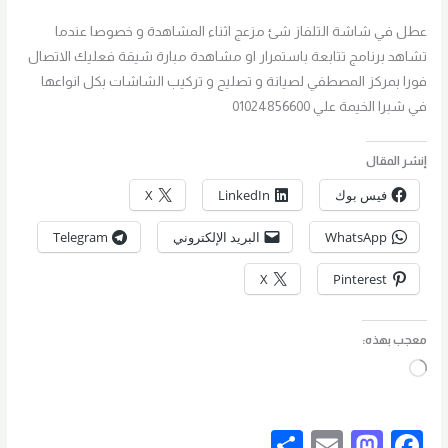
عطل في شاشة التلفاز شئ مزعج اثناء المشاهدة و خصوصا عندما
تشاهد برنامج تتابعة باستمرار او مشاهدة مبارة شيقة فعليك الاتصال
فورا بمركز المصطفي لصيانة و تصليح و تركيب الشاشات بكل انواعها
في شبرا الخيمة علي 01024856600
إنشر المقال
فيس بوك
LinkedIn
X
WhatsApp
البريد الإلكتروني
Telegram
X
Pinterest
معجب بهذه:
جاري
التحميل…
S
E
M
F