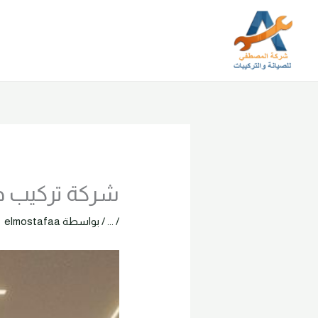
خطي
لى
لمحتوى
شركة تركيب جبس ب
/
...
/ بواسطة
elmostafaa