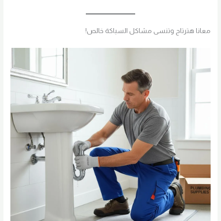
معانا هترتاح وتنسى مشاكل السباكة خالص!