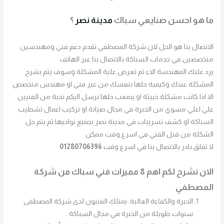
ما هو احسن صنايعي سباك
مدينة نصر
؟
الاتصال بنا هو الحل لان شركة المصطفي تقدم دعم فني ومهندسين
متخصصين في خدمات السباكة بالاتصال بنا عبر الهاتف
يرد عليك المهندسة الاء ثم تعرض علية المشكلة وسوف يتم بشرح
المشكلة عندك وكيفية حلها بنفسك من غير فني او مهندس متخصص
الا اذا كانت مشكلة خبيثة او يصعب حلها نرسل اليكم نخبة من الفنيين
علي اعلي مسوي من الخبرة في مجال صيانة او تركيب اعمال تشطيب
السباكة او كشف تسريبات في مدينة نصر بجميع نواحيها ثم يتم حل
الشكلة من قبل الفني في اسرع وقت ممكن
لا تقلق بادر بالاتصال بنا في اسرع وقت
01280706396
الان نشرح لكم اهم 8 مميزات فني سباك من شركة
المصطفي
الخبرة والكفاءة العالية: يمتلك الفنيون لدى شركة المصطفى
سنوات طويلة من الخبرة في مجال السباكة .