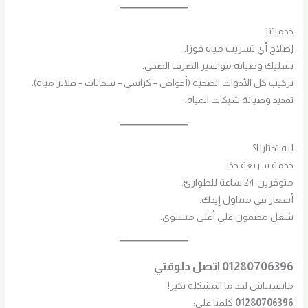
خدماتنا:
إصلاح أي تسريب مياه فورًا.
تسليك وصيانة مواسير الصرف الصحي.
تركيب كل الأدوات الصحية (أحواض – كراسي – سخانات – فلاتر مياه).
تمديد وصيانة شبكات المياه.
ليه تختارنا؟
خدمة سريعة جدًا.
متوفرين 24 ساعة للطوارئ.
أسعار في متناول إيدك.
شغل مضمون على أعلى مستوى.
01280706396
اتصل دلوقتي
ماتستناش لحد ما المشكلة تكبر!
01280706396
كلمنا على: