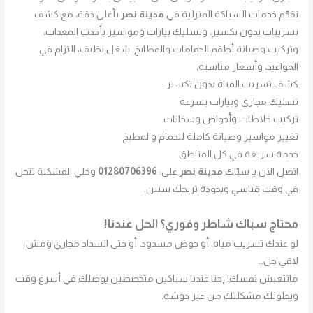
نقدّم خدمات السباكة المنزلية في
مدينة نصر
بأعلى دقة، مع كشف
تسريبات بدون تكسير، وتسليك بيارات ومواسير بأحدث المعدات،
وتركيب وصيانة أطقم الحمامات والمطابخ. شغل نظيف، التزام في
المواعيد، وأسعار مناسبة.
كشف تسريب المياه بدون تكسير
تسليك مجاري وبيارات بسرعة
تركيب خلاطات وأحواض وسخانات
تغيير مواسير وصيانة كاملة للحمام والمطبخ
خدمة سريعة في كل المناطق
اتصل الآن بـ سبّاك
مدينة نصر
على:
01280706396
وخلي المشكلة تتحل
في وقت قياسي وبجودة تريحك سنين.
محتاج سباك شاطر وفوري؟ الحل عندنا!
لو عندك تسريب مياه، أو حوض مسدود، أو حتى انسداد مجاري ومش
لاقي حل…
ماتتعبش نفسك! إحنا عندنا سباكين متخصصين يوصلك في أسرع وقت
ويحلولك مشكلتك من غير دوشة.