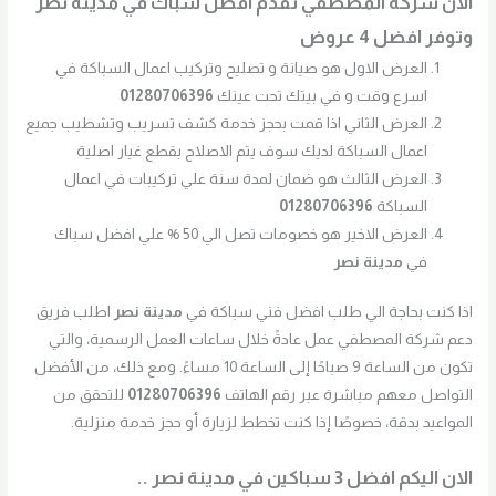
الان شركة المصطفي تقدم افضل سباك في مدينة نصر
وتوفر افضل 4 عروض
العرض الاول هو صيانة و تصليح وتركيب اعمال السباكة في
اسرع وقت و في بيتك تحت عينك
01280706396
العرض الثاني اذا قمت بحجز خدمة كشف تسريب وتشطيب جميع
اعمال السباكة لديك سوف يتم الاصلاح بقطع غيار اصلية
العرض الثالث هو ضمان لمدة سنة علي تركيبات في اعمال
السباكة
01280706396
العرض الاخير هو خصومات تصل الي 50 % علي افضل سباك
في
مدينة نصر
اذا كنت بحاجة الي طلب افضل فني سباكة في
مدينة نصر
اطلب فريق
دعم شركة المصطفي عمل عادةً خلال ساعات العمل الرسمية، والتي
تكون من الساعة 9 صباحًا إلى الساعة 10 مساءً. ومع ذلك، من الأفضل
التواصل معهم مباشرة عبر رقم الهاتف
01280706396
للتحقق من
المواعيد بدقة، خصوصًا إذا كنت تخطط لزيارة أو حجز خدمة منزلية.
الان اليكم افضل 3 سباكين في مدينة نصر ..