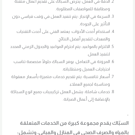
الدقة في العمل: يحرص السباك على تقديم أعمال متقنة
ومطابقة للمواصفات المطلوبة.
السرعة في الإنجاز: يتم تنفيذ العمل في وقت قياسي دون
التأثير على الجودة.
استخدام أحدث الأدوات: يعتمد الفني على أحدث التقنيات
والمعدات لتقديم أفضل النتائج.
الالتزام بالمواعيد: يتم احترام المواعيد والجدول الزمني المحدد
لتنفيذ العمل.
المرونة في التعامل: يوفر السباك حلولًا مخصصة تناسب
احتياجات العميل ومتطلباته.
أسعار تنافسية: يتم تقديم خدمات متميزة بأسعار معقولة
ومناسبة لجميع العملاء.
خدمات شاملة: يشمل العمل تركيبيبات جميع انوع السباكة
بالإضافة إلى أعمال الصيانة.
.
السبّاك يقدم مجموعة كبيرة من الخدمات المتعلقة
بالمياه والصرف الصحي في المنازل والمباني، وتشمل: