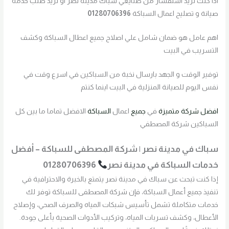
اذا كنت تريد استفسار من صنايعي سباك مدينه نصر او تريد طلب خدمة
صيانة و تصليح اعمال السباكة
01280706396
اهم عامل هو ضمان شامل علي اصلاح جميع اعطال السباكة وكشف
التسريب في البيت
توفير الوقت و الجهد بارسال نخبة من السباكين في اسرع وقت في
نفس اليوم للصيانة المنزلية في البيت اينما كنتم
افضل
شركة
متميزة
في
جميع
اعمال
السباكة
الافضل تماما ما بين كل
السباكين شركة المصطفي
سباك في مدينة نصر | شركة المصطفى للسباكة – أفضل
خدمات السباكة في مدينة نصر
01280706396
إذا كنت تبحث عن سباك في مدينة نصر يتمتع بالخبرة والاحترافية في
تنفيذ جميع أعمال السباكة، فإن شركة المصطفى للسباكة توفر لك
خدمات متكاملة تشمل تأسيس شبكات المياه والصرف الصحي، وإصلاح
الأعطال، وكشف تسربات المياه، وتركيب الأدوات الصحية بأعلى جودة.