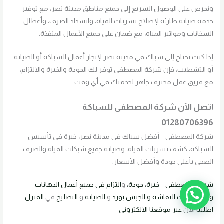
ونحرص على الوصول السريع إلى جميع مناطق مدينة نصر، مع توفير
خدمة صيانة طارئة لإصلاح تسربات المياه، وانسداد الصرف، وأعطال
السخانات ومواتير المياه، مع ضمان على جميع الأعمال المنفذة.
إذا كنت تحتاج إلى سباك في مدينة نصر لإنجاز أعمال السباكة أو الصيانة
أو التشطيب، فإن شركة المصطفى توفر لك الجودة والخبرة والالتزام،
مع فريق عمل محترف جاهز لخدمتك في أي وقت.
اتصل الآن شركة المصطفى للسباكة
01280706396
شركة المصطفى – أفضل سباك في مدينة نصر، خبرة في تأسيس
السباكة، كشف تسربات المياه، وصيانة جميع شبكات المياه والصرف
الصحي بأعلى جودة وأفضل الأسعار.
شركة
المصطفى
–
خبرة، جودة،
و
التزام في جميع
أعمال
الدهانات
والتشطيبات
النقاشة
و الجبس بورد
و
الصيانة
و
التصليح
في
المنزل
اطلبنا
الان
عبر موقعنا
الالكتروني