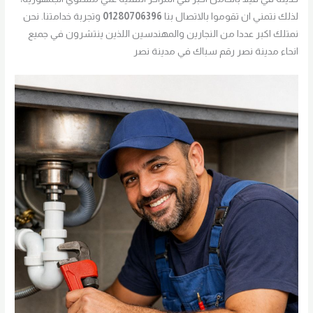
لذلك نتمني ان تقوموا بالاتصال بنا
01280706396
وتجربة خدامتنا. نحن
نمتلك اكبر عددا من النجارين والمهندسين اللذين ينتشرون في جميع
انحاء مدينة نصر رقم سباك في مدينة نصر