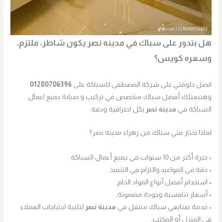
هل بتدور على سباك في مدينه نصر يكون شاطر، ملتزم،
وسعره كويس؟
اتصل دلوقتي على شركة المصطفى للسباكة على
01280706396
وهنبعتلك أفضل سباك متخصص في تركيب و صيانة جميع اعمال
السباكة في
مدينة نصر
بكل احترافية ودقة.
لماذا تختار فني سباك من زهراء مدينة نصر؟
• خبرة أكثر من 10 سنوات في جميع أعمال السباكة.
• دقة في المواعيد والتزام في التنفيذ.
• استخدام أفضل أنواع المواد الخام.
• أسعار تنافسية وجودة مضمونة.
• خدمة صنايعي سباك متنقل في
مدينة نصر
لتلبية احتياجات العملاء
في المنزل أو المكتب.