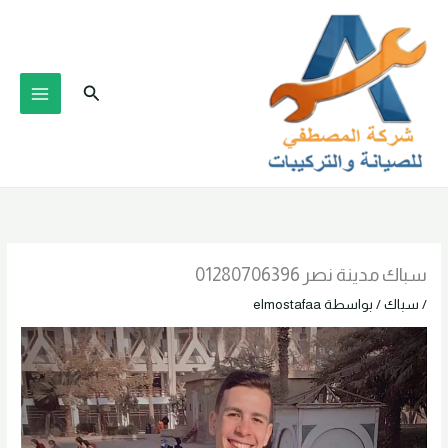
خطي
لى
لمحتوى
البحث
سباك مدينة نصر 01280706396
/
سباك
/ بواسطة
elmostafaa