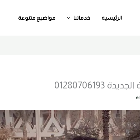
الرئيسية
خدماتنا
مواضيع متنوعة
ة 01280706193
e