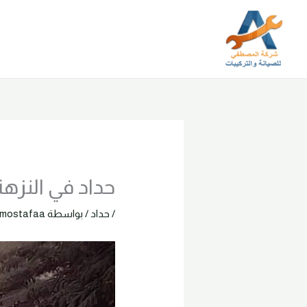
خطي
لى
لمحتوى
حداد في النزهة الجديد
/
حداد
/ بواسطة
lmostafaa