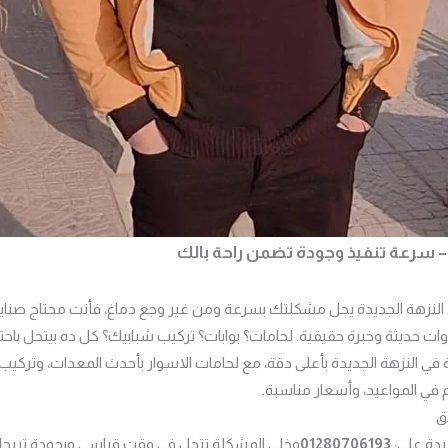
 – سرعة تنفيذ وجودة تضمن راحة بالك
 النزهة الجديدة يحل مشكلتك بسرعة ومن غير وجع دماغ، فأنت محتاج صن
ت حديثة وخبرة حقيقية. لحامات؟ بوابات؟ تركيب شبابيك؟ كل ده بيتحل باحت
ة في النزهة الجديدة بأعلى دقة، مع لحامات الاسوار بأحدث المعدات، وتركي
 في المواعيد، وأسعار مناسبة.
ق
ديدة على:
01280706193
وخلي المشكلة تتحل في وقت قياسي وبجودة تريح