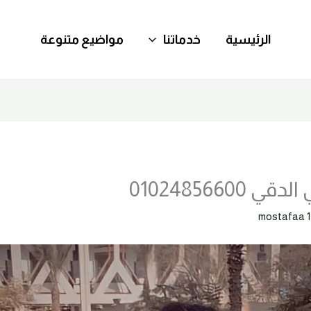
الرئيسية
خدماتنا
مواضيع متنوعة
0102485660
mostafaa 1