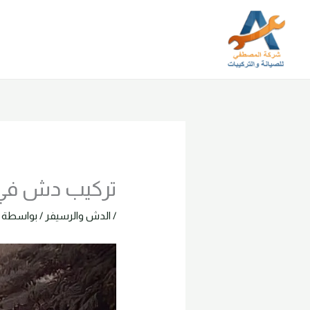
خطي
لى
لمحتوى
تركيب دش في الدقي 0
/
الدش والرسيفر
/ بواسطة