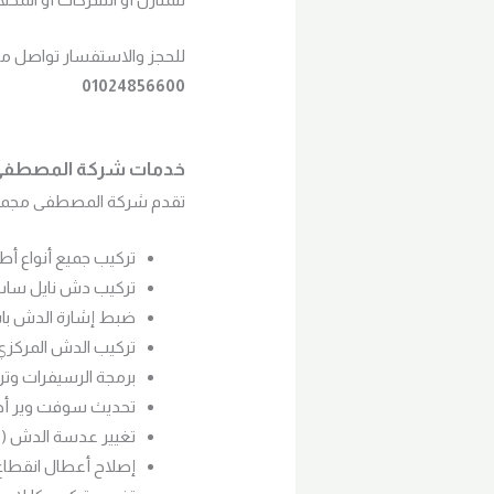
للحجز والاستفسار تواصل مع
01024856600
خدمات شركة المصطفى 
تقدم شركة المصطفى مجموع
تركيب جميع أنواع أط
تركيب دش نايل سا
ضبط إشارة الدش باس
تركيب الدش المركزي
برمجة الرسيفرات وتر
تحديث سوفت وير أجه
تغيير عدسة الدش (LNB).
إصلاح أعطال انقطاع 