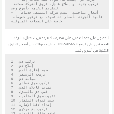
تركيب جديد أو إصلاح عاجل، فريق الشركة مستعد 
لتقديم الخدمة بأسرع وقت.

•   أسعار تنافسية: تقدم شركة المصطفى خدمات 
عالية الجودة بأسعار تنافسية، مع توفير خصومات 
خاصة على الصيانة المنزلية.
للحصول على خدمات فني دش محترف، لا تتردد في الاتصال بشركة
المصطفى على الرقم 01024856600 لضمان حصولك على أفضل الحلول
التقنية في أسرع وقت.
1.  تركيب دش

2.  إصلاح دش

3.  ضبط إشارة الدش

4.  برمجة الرسيفر

5.  صيانة دش

6.  تركيب طبق فضائي

7.  تمديد كابلات الدش

8.  فني دش بالمنزل

9.  تثبيت طبق الستالايت

10. ضبط قنوات التلفاز

11. إعداد لاقط الإشارة

12. تركيب دش مركزي

13. إصلاح مشاكل القنوات
