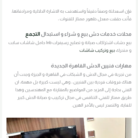
فإن اسعدلتة وصفاً دقيقاً واستهدفت به الاشارة الدلالية ومرادفاتها،
فأنت حققت معدل ظهور ممتاز للقنوات ،
محلات خدمات دش بيع و شراء و استبدال
التجمع
بيع دشات اشتراكات صيانة و تصليح رسيفرات lnb حامل شاشات سابت
و متحرك
بيع وتركيب شاشات
مهارات فنيين الدش
القاهرة الجديدة
من تجربة في مجال الدش و الشبكات في القاهرة و الجيزة وجدت أن
هناك فروقات فردية بين الفنيين ، وهي ليست كبيرة بل مهمة، ان
الفني بحاجة إلى المزيد من المواضيع بالمقارنة مع المهندسين وهذا
طريق ممتاز للفني، التنافس في مجال تركييب و صيانة الدش كبير
للغاية، والتصدر ليس بالأمر الهين.