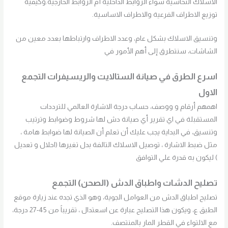
الاسلاك النحاسية سواء الروابط الداخلية أم الروابط الخارجية.وكيفية
توزيع الاطراف الفرعية والاطراف الاساسية.
وتنسيق الاسلاك بشكل عام، وعدد الاطراف وارتباطها بعدد معين من
الشاشات، سنتطرق إلى أهم الأمور في
اسرع الطرق في صيانة الستالايت والريسيفرات
التجمع
الاول
اهمهم أرقام و ووصف، حساب درجة الاشارة العالمي للترددات
المستقبلة في اي تقرير أي صيانة دش لها شروط وضوابط وترتيب
وتنسيق، في البداية يجب عليك أن تعلم أن الصيانة لها ضوابط هامة ،
مثل ضبط الاشارة ، توصيل الاسلاك التالفة بدل تغيرها (احلال و تعديل
) ليكون به قدرة علي التوافق
تصليح الدشات
واطباق الدش (الصحن) التجمع
تصليح اطباق الدش من العوامل الجوية، وهو الذي تجده عند زيارة موقع
الطبق ع، ويكون هذا التصليح عبارة عن اسعتدال ، تقريباً من 45-27 درجة،
مع الالتواء في القطر المار بالمنتصف.