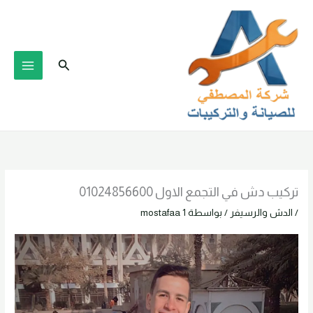
خطي
لى
لمحتوى
البحث
تركيب دش في التجمع الاول 01024856600
/
الدش والرسيفر
/ بواسطة
mostafaa 1