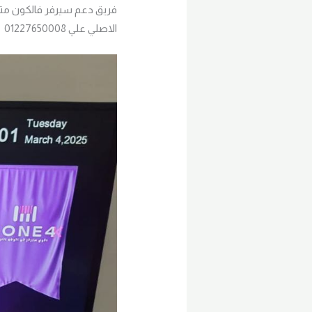
الاصلي علي 01227650008