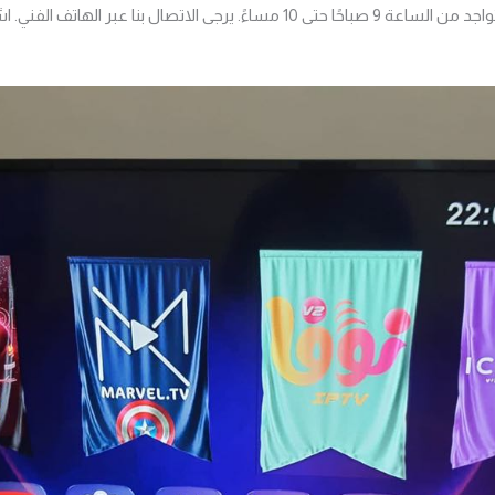
فريق دعم سيرفر فالكون متواجد من الساعة 9 صباحًا حتى 10 مساءً. يرجى الاتصال بنا