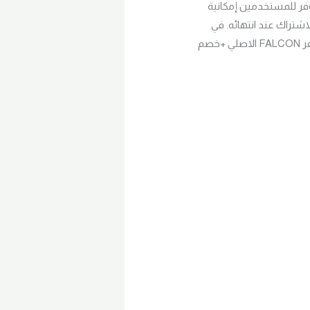
FALCON) أحد أشهر السيرفرات المستخدمة في تشغيل الـ IPTV، حيث يوفر للمستخدمين إمكانية
شتراك عند انتهائه. في
هذه المقالة، سنوضح لك كيفية تجديد اشتراك سيرفر فالكون خطوة بخطوة. افضل تجديد اشتراك سيرفر FALCON الاصلي +خصم