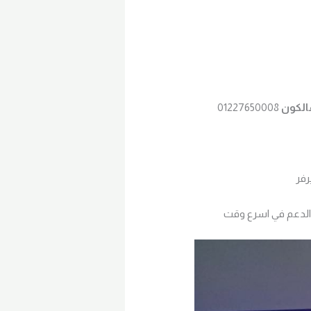
الكون
01227650008
رفر