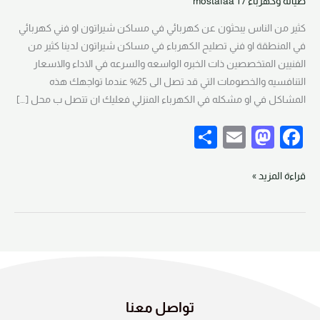
صيانة وكهرباء
/
mostafaa 1
في
مساكن
كثير من الناس يبحثون عن كهربائي في مساكن شيراتون او فني كهربائي
شيراتون
في المنطقة او فني تصليح الكهرباء في مساكن شيراتون لدينا كثير من
01270284777
الفنيين المتخصصين ذات الخبره الواسعه والسرعه في الاداء والاسعار
التنافسيه والخصومات التي قد تصل الى 25% عندما تواجهك هذه
المشاكل في او مشكله في الكهرباء المنزلي فعليك ان تتصل ب محل […]
S
E
M
F
h
m
a
a
ar
ail
st
c
قراءة المزيد »
e
o
e
d
b
o
o
n
o
k
تواصل معنا