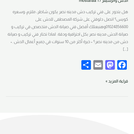
الدش والرسيفر
/
mostafaa 1
دش
في
هل بتدور على فني تركيب دش مدينه نصر يكون شاطر، ملتزم، وسعره
الحي
كويس؟ اتصل دلوقتي على شركة المصطفى للدش على
العاشر
01024856600وهنبعتلك أفضل فني صيانة الدش متخصص في تركيب و
01024856600
صيانة الدش مدينه نصر بكل احترافية ودقة. لماذا تختار فني تركيب و صيانة
دش من مدينه نصر؟ • خبرة أكثر من 10 سنوات في جميع أعمال الدش .•
[…]
S
E
M
F
h
m
a
a
ar
ail
st
c
قراءة المزيد »
e
o
e
d
b
o
o
n
o
k