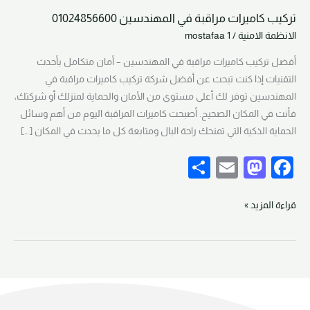
تركيب كاميرات مراقبة في المهندسين 01024856600
تركيب
الانظمة الامنية
/
mostafaa 1
كاميرات
مراقبة
أفضل تركيب كاميرات مراقبة في المهندسين – أمان متكامل بأحدث
في
التقنيات إذا كنت تبحث عن أفضل شركة تركيب كاميرات مراقبة في
المهندسين
المهندسين توفر لك أعلى مستوى من الأمان والحماية لمنزلك أو شركتك،
01024856600
فأنت في المكان الصحيح. أصبحت كاميرات المراقبة اليوم من أهم وسائل
الحماية الذكية التي تمنحك راحة البال ومتابعة كل ما يحدث في المكان […]
S
E
M
F
h
m
a
a
ar
ail
st
c
قراءة المزيد »
e
o
e
d
b
o
o
n
o