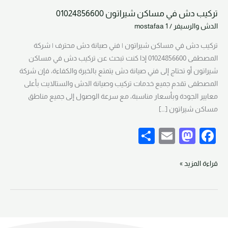
تركيب دش في مساكن شيراتون 01024856600
تركيب
الدش والرسيفر
/
mostafaa 1
دش
في
تركيب دش في مساكن شيراتون | فني صيانة دش محترف | شركة
مساكن
المصطفى 01024856600 إذا كنت تبحث عن تركيب دش في مساكن
شيراتون
شيراتون أو تحتاج إلى فني صيانة دش يتمتع بالخبرة والكفاءة، فإن شركة
01024856600
المصطفى تقدم جميع خدمات تركيب وصيانة الدش والستالايت بأعلى
معايير الجودة وبأسعار مناسبة، مع سرعة الوصول إلى جميع مناطق
مساكن شيراتون […]
S
E
M
F
h
m
a
a
ar
ail
st
c
قراءة المزيد »
e
o
e
d
b
o
o