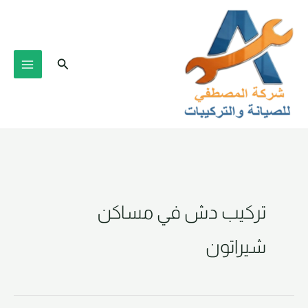
خطي
لى
لمحتوى
البحث
تركيب دش في مساكن
شيراتون