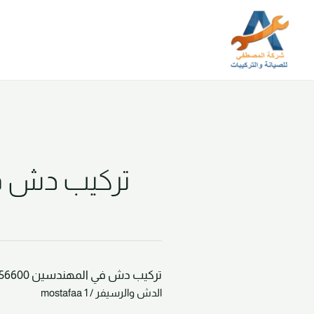
خطي
لى
لمحتوى
تركيب دش ف
تركيب دش في المهندسين 01024856600
تركيب
الدش والرسيفر
/
mostafaa 1
دش