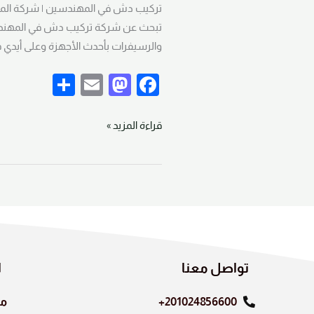
في
المهندسين
تبحث عن شركة تركيب دش في المهندس
01024856600
والرسيفرات بأحدث الأجهزة وعلى أيدي 
S
E
M
F
h
m
a
a
ar
ail
st
c
قراءة المزيد »
e
o
e
d
b
o
o
n
o
k
تواصل معنا
ا
201024856600+
من