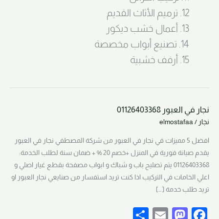
12. ترميم الأثاث القديم
13. أعمال خشب ديكور
14. تصنيع أبواب مخصصة
15. أرفف خشبية
نجار في العبور 01126403368
نجار
نجار
/
elmostafaa
في
العبور
افضل 5 مميزات في نجار في العبور من شركة المصطفي نجار في العبور
01126403368
يقدم صيانة فورية في المنزل +خصم 20 % + ضمان سنة لطلب الخدمة:
01126403368 يتم تصليح باب و شباك و ابواب مصفحة بقطع غيار اصلي و
اعلي الخامات في التركيب اذا كنت تريد استفسار من صنايعي نجار العبور او
تريد طلب خدمة […]
S
E
M
F