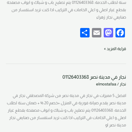
سنة لطلب الخدمة: 01126403368 يتم تصليح باب و شباك و ابواب مصفحة
01126403368
بقطع غيار اصلي و اعلي الخامات في التركيب اذا كنت تريد استفسار من
صنايعي نجار زهراء
S
E
M
F
h
m
a
a
ar
ail
st
c
قراءة المزيد »
e
o
e
d
b
نجار في مدينة نصر 01126403368
o
o
نجار
نجار
/
elmostafaa
في
n
o
مدينة
افضل 5 مميزات في نجار في مدينة نصر من شركة المصطفي نجار في
k
نصر
مدينة نصر يقدم صيانة فورية في المنزل +خصم 20 % + ضمان سنة لطلب
01126403368
الخدمة: 01126403368 يتم تصليح باب و شباك و ابواب مصفحة بقطع غيار
اصلي و اعلي الخامات في التركيب اذا كنت تريد استفسار من صنايعي نجار
مدينة نصر او