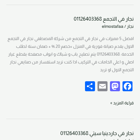
e
o
e
d
b
نجار في التجمع 01126403368
o
o
نجار
نجار
/
elmostafaa
في
n
o
التجمع
افضل 5 مميزات في نجار في التجمع من شركة المصطفي نجار في التجمع
k
01126403368
الاول يقدم صيانة فورية في المنزل +خصم 20 % + ضمان سنة لطلب
الخدمة: 01126403368 يتم تصليح باب و شباك و ابواب مصفحة بقطع غيار
اصلي و اعلي الخامات في التركيب اذا كنت تريد استفسار من صنايعي نجار
التجمع الاول او تريد
S
E
M
F
h
m
a
a
ar
ail
st
c
قراءة المزيد »
e
o
e
d
b
نجار في جاردينيا سيتي 01126403368
o
o
نجار