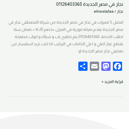
نجار في مصر الجديدة 01126403368
o
o
نجار
نجار
/
elmostafaa
في
n
o
مصر
افضل 5 مميزات في نجار في مصر الجديدة من شركة المصطفي نجار في
k
الجديدة
مصر الجديدة يقدم صيانة فورية في المنزل +خصم 20 % + ضمان سنة
01126403368
لطلب الخدمة: 01126403368 يتم تصليح باب و شباك و ابواب مصفحة
بقطع غيار اصلي و اعلي الخامات في التركيب اذا كنت تريد استفسار من
صنايعي نجار مصر الجديدة او
S
E
M
F
h
m
a
a
ar
ail
st
c
قراءة المزيد »
e
o
e
d
b
o
o
n
o