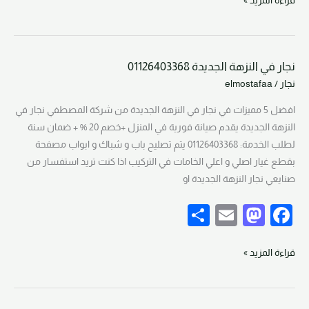
ar
ail
st
c
قراءة المزيد »
e
o
e
d
b
نجار في النزهة الجديدة 01126403368
o
o
نجار
نجار
/
elmostafaa
في
n
o
النزهة
افضل 5 مميزات في نجار في النزهة الجديدة من شركة المصطفي نجار في
k
الجديدة
النزهة الجديدة يقدم صيانة فورية في المنزل +خصم 20 % + ضمان سنة
01126403368
لطلب الخدمة: 01126403368 يتم تصليح باب و شباك و ابواب مصفحة
بقطع غيار اصلي و اعلي الخامات في التركيب اذا كنت تريد استفسار من
صنايعي نجار النزهة الجديدة او
S
E
M
F
h
m
a
a
ar
ail
st
c
قراءة المزيد »
e
o
e
d
b