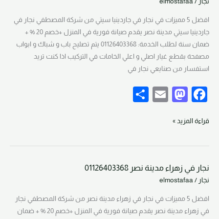
نجار
/
elmostafaa
في
n
o
جاردينيا
افضل 5 مميزات في نجار في جاردينيا سيتي من شركة المصطفي نجار في
k
سيتي
جاردينيا سيتي مدينة نصر يقدم صيانة فورية في المنزل +خصم 20 % +
01126403368
ضمان سنة لطلب الخدمة: 01126403368 يتم تصليح باب و شباك و ابواب
مصفحة بقطع غيار اصلي و اعلي الخامات في التركيب اذا كنت تريد
استفسار من صنايعي نجار في
S
E
M
F
h
m
a
a
ar
ail
st
c
قراءة المزيد »
e
o
e
d
b
نجار في زهراء مدينة نصر 01126403368
o
o
نجار
نجار
/
elmostafaa
في
n
o
زهراء
افضل 5 مميزات في نجار في زهراء مدينة نصر من شركة المصطفي نجار
k
مدينة
في زهراء مدينة نصر يقدم صيانة فورية في المنزل +خصم 20 % + ضمان
نصر