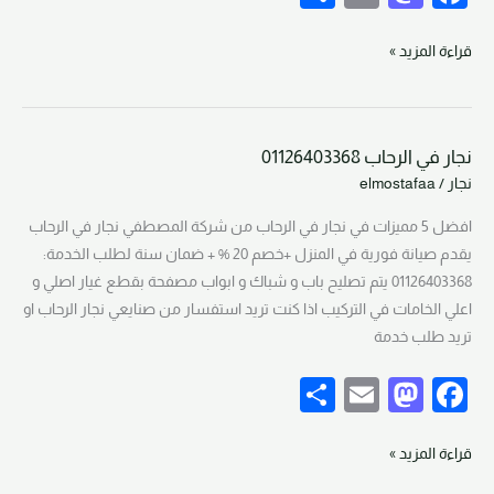
h
m
a
a
ar
ail
st
c
قراءة المزيد »
e
o
e
d
b
نجار في الرحاب 01126403368
o
o
نجار
نجار
/
elmostafaa
في
n
o
الرحاب
افضل 5 مميزات في نجار في الرحاب من شركة المصطفي نجار في الرحاب
k
01126403368
يقدم صيانة فورية في المنزل +خصم 20 % + ضمان سنة لطلب الخدمة:
01126403368 يتم تصليح باب و شباك و ابواب مصفحة بقطع غيار اصلي و
اعلي الخامات في التركيب اذا كنت تريد استفسار من صنايعي نجار الرحاب او
تريد طلب خدمة
S
E
M
F
h
m
a
a
ar
ail
st
c
قراءة المزيد »