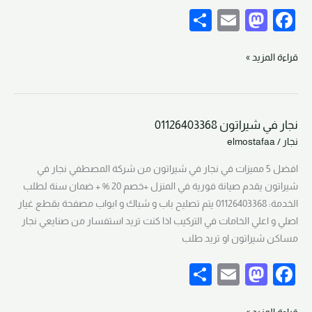
S
E
M
F
h
m
a
a
ar
ail
st
c
قراءة المزيد »
e
o
e
d
b
نجار في شيراتون 01126403368
o
o
نجار
نجار
/
elmostafaa
في
n
o
شيراتون
افضل 5 مميزات في نجار في شيراتون من شركة المصطفي نجار في
k
01126403368
شيراتون يقدم صيانة فورية في المنزل +خصم 20 % + ضمان سنة لطلب
الخدمة: 01126403368 يتم تصليح باب و شباك و ابواب مصفحة بقطع غيار
اصلي و اعلي الخامات في التركيب اذا كنت تريد استفسار من صنايعي نجار
مساكن شيراتون او تريد طلب
S
E
M
F
h
m
a
a