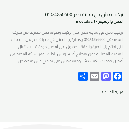
d
b
تركيب دش في مدينة نصر 01024856600
o
o
تركيب
الدش والرسيفر
/
mostafaa 1
دش
n
o
في
تركيب دش في مدينة نصر | فني تركيب وصيانة دش محترف من شركة
k
مدينة
المصطفى 01024856600 يعد تركيب الدش في مدينة نصر من الخدمات
نصر
التي تحتاج إلى الخبرة والدقة للحصول على أفضل جودة في استقبال
01024856600
القنوات الفضائية دون تقطيع أو تشويش. لذلك توفر شركة المصطفى
أفضل خدمات تركيب دش وصيانة دش على يد فني دش متخصص
S
E
M
F
h
m
a
a
ar
ail
st
c
قراءة المزيد »
e
o
e
d
b
o
o