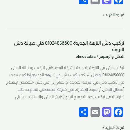
h
m
a
a
ar
ail
st
c
قراءة المزيد »
e
o
e
d
b
تركيب دش النزهة الجديدة 01024856600 فني صيانة دش
o
o
تركيب
النزهة
دش
n
o
الدش والرسيفر
/
elmostafaa
النزهة
k
الجديدة
تركيب دش في النزهة الجديدة | شركة المصطفى لتركيب وصيانة الدش
01024856600
01024856600 أفضل شركة تركيب دش في النزهة الجديدة إذا كنت تبحث
فني
عن تركيب دش في النزهة الجديدة أو تحتاج إلى فني دش متخصص لإصلاح
صيانة
أعطال الدش أو ضبط الإشارة، فإن شركة المصطفى تقدم خدمات
دش
احترافية في تركيب وصيانة جميع أنواع أطباق الدش والستالايت بأعلى
النزهة
S
E
M
F
h
m
a
a
قراءة المزيد »