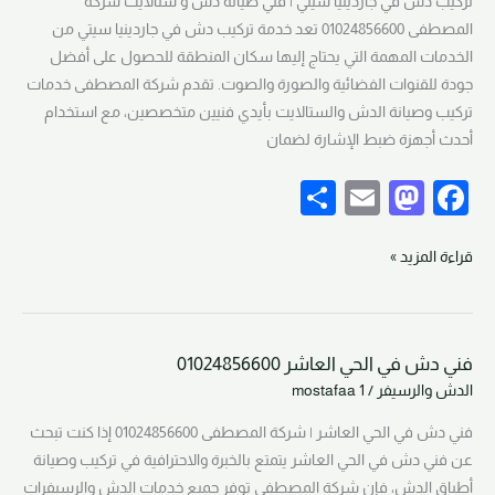
تركيب دش في جاردينيا سيتي | فني صيانة دش و ستالايت شركة
k
جاردينيا
المصطفى 01024856600 تعد خدمة تركيب دش في جاردينيا سيتي من
سيتي
الخدمات المهمة التي يحتاج إليها سكان المنطقة للحصول على أفضل
01024856600
جودة للقنوات الفضائية والصورة والصوت. تقدم شركة المصطفى خدمات
تركيب وصيانة الدش والستالايت بأيدي فنيين متخصصين، مع استخدام
أحدث أجهزة ضبط الإشارة لضمان
S
E
M
F
h
m
a
a
ar
ail
st
c
قراءة المزيد »
e
o
e
d
b
فني دش في الحي العاشر 01024856600
o
o
فني
الدش والرسيفر
/
mostafaa 1
دش
n
o
في
فني دش في الحي العاشر | شركة المصطفى 01024856600 إذا كنت تبحث
k
الحي
عن فني دش في الحي العاشر يتمتع بالخبرة والاحترافية في تركيب وصيانة
العاشر
أطباق الدش، فإن شركة المصطفى توفر جميع خدمات الدش والرسيفرات