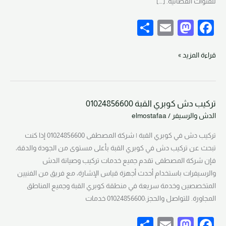
للقنوات الفضائية. […]
S
E
M
F
h
m
a
a
ar
ail
st
c
قراءة المزيد »
e
o
e
d
b
تركيب دش كوبري القبة 01024856600
o
o
تركيب
الدش والرسيفر
/
elmostafaa
دش
n
o
كوبري
تركيب دش في كوبري القبة | شركة المصطفى 01024856600 إذا كنت
k
القبة
تبحث عن تركيب دش في كوبري القبة بأعلى مستوى من الجودة والدقة،
01024856600
فإن شركة المصطفى تقدم جميع خدمات تركيب وصيانة الدش
والرسيفرات باستخدام أحدث أجهزة قياس الإشارة، مع فريق من الفنيين
المتخصصين وخدمة سريعة في منطقة كوبري القبة وجميع المناطق
المجاورة. للتواصل والحجز:01024856600 خدمات
S
E
M
F