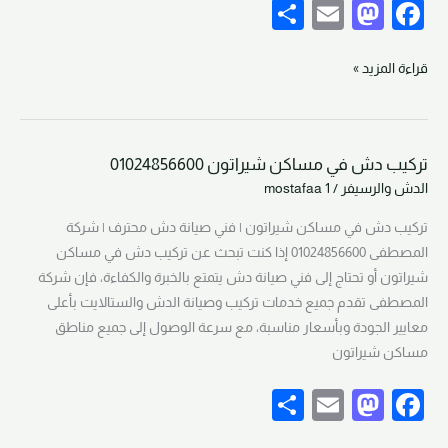
S
E
M
F
h
m
a
a
ar
ail
st
c
قراءة المزيد »
e
o
e
d
b
تركيب دش في مساكن شيراتون 01024856600
o
o
تركيب
الدش والرسيفر
/
mostafaa 1
دش
n
o
في
تركيب دش في مساكن شيراتون | فني صيانة دش محترف | شركة
k
مساكن
المصطفى 01024856600 إذا كنت تبحث عن تركيب دش في مساكن
شيراتون
شيراتون أو تحتاج إلى فني صيانة دش يتمتع بالخبرة والكفاءة، فإن شركة
01024856600
المصطفى تقدم جميع خدمات تركيب وصيانة الدش والستالايت بأعلى
معايير الجودة وبأسعار مناسبة، مع سرعة الوصول إلى جميع مناطق
مساكن شيراتون
S
E
M
F
h
m
a
a