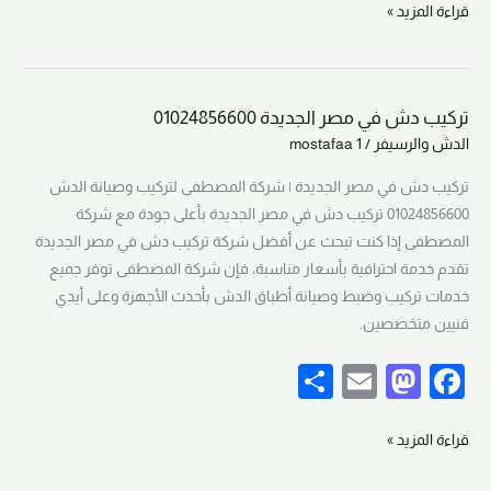
ar
ail
st
c
قراءة المزيد »
e
o
e
d
b
تركيب دش في مصر الجديدة 01024856600
o
o
تركيب
الدش والرسيفر
/
mostafaa 1
دش
n
o
في
تركيب دش في مصر الجديدة | شركة المصطفى لتركيب وصيانة الدش
k
مصر
01024856600 تركيب دش في مصر الجديدة بأعلى جودة مع شركة
الجديدة
المصطفى إذا كنت تبحث عن أفضل شركة تركيب دش في مصر الجديدة
01024856600
تقدم خدمة احترافية بأسعار مناسبة، فإن شركة المصطفى توفر جميع
خدمات تركيب وضبط وصيانة أطباق الدش بأحدث الأجهزة وعلى أيدي
فنيين متخصصين.
S
E
M
F
h
m
a
a
ar
ail
st
c
قراءة المزيد »
e
o
e