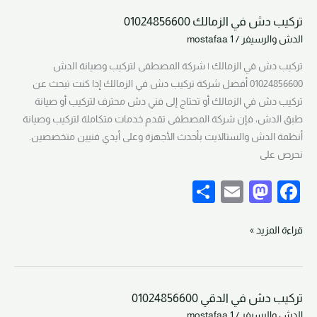
d
b
تركيب دش في الزمالك 01024856600
o
o
تركيب
الدش والرسيفر
/
mostafaa 1
دش
n
o
في
تركيب دش في الزمالك | شركة المصطفى لتركيب وصيانة الدش
k
الزمالك
01024856600 أفضل شركة تركيب دش في الزمالك إذا كنت تبحث عن
01024856600
تركيب دش في الزمالك أو تحتاج إلى فني دش محترف لتركيب أو صيانة
طبق الدش، فإن شركة المصطفى تقدم خدمات متكاملة لتركيب وصيانة
أنظمة الدش والستالايت بأحدث الأجهزة وعلى أيدي فنيين متخصصين.
نحرص على
S
E
M
F
h
m
a
a
ar
ail
st
c
قراءة المزيد »
e
o
e
d
b
تركيب دش في الدقي 01024856600
o
o
تركيب
الدش والرسيفر
/
mostafaa 1
دش