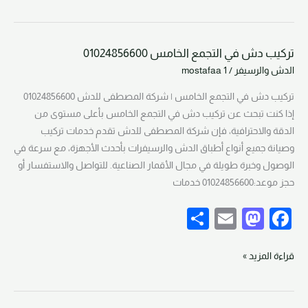
e
o
e
d
b
تركيب دش في التجمع الخامس 01024856600
o
o
تركيب
الدش والرسيفر
/
mostafaa 1
دش
n
o
في
تركيب دش في التجمع الخامس | شركة المصطفى للدش 01024856600
k
التجمع
إذا كنت تبحث عن تركيب دش في التجمع الخامس بأعلى مستوى من
الخامس
الدقة والاحترافية، فإن شركة المصطفى للدش تقدم خدمات تركيب
01024856600
وصيانة جميع أنواع أطباق الدش والرسيفرات بأحدث الأجهزة، مع سرعة في
الوصول وخبرة طويلة في مجال الأقمار الصناعية. للتواصل والاستفسار أو
حجز موعد:01024856600 خدمات
S
E
M
F
h
m
a
a
ar
ail
st
c
قراءة المزيد »
e
o
e
d
b