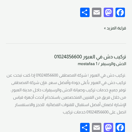
S
E
M
F
h
m
a
a
ar
ail
st
c
قراءة المزيد »
e
o
e
d
b
تركيب دش في العبور 01024856600
o
o
تركيب
الدش والرسيفر
/
mostafaa 1
دش
n
o
في
.تركيب دش في العبور | شركة المصطفى 01024856600 إذا كنت تبحث عن
k
العبور
تركيب دش في العبور بأعلى جودة وأفضل سعر، فإن شركة المصطفى
01024856600
توفر جميع خدمات تركيب وصيانة الدش والرسيفرات داخل مدينة العبور،
من خلال فريق من الفنيين المتخصصين باستخدام أحدث أجهزة قياس
الإشارة لضمان أفضل استقبال للقنوات الفضائية. للحجز والاستفسار
اتصل على:01024856600 خدمات تركيب
S
E
M
F