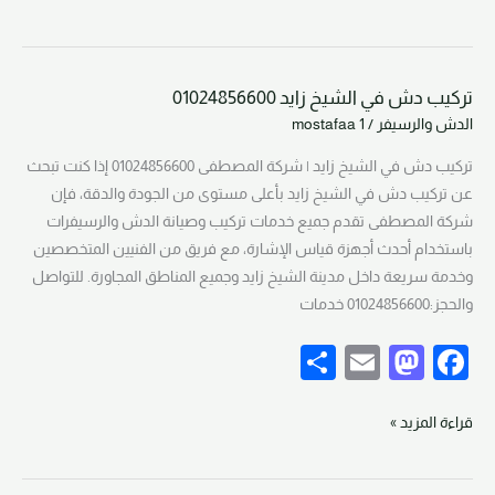
ar
ail
st
c
e
o
e
d
b
تركيب دش في الشيخ زايد 01024856600
o
o
تركيب
الدش والرسيفر
/
mostafaa 1
دش
n
o
في
تركيب دش في الشيخ زايد | شركة المصطفى 01024856600 إذا كنت تبحث
k
الشيخ
عن تركيب دش في الشيخ زايد بأعلى مستوى من الجودة والدقة، فإن
زايد
شركة المصطفى تقدم جميع خدمات تركيب وصيانة الدش والرسيفرات
01024856600
باستخدام أحدث أجهزة قياس الإشارة، مع فريق من الفنيين المتخصصين
وخدمة سريعة داخل مدينة الشيخ زايد وجميع المناطق المجاورة. للتواصل
والحجز:01024856600 خدمات
S
E
M
F
h
m
a
a
ar
ail
st
c
قراءة المزيد »
e
o
e