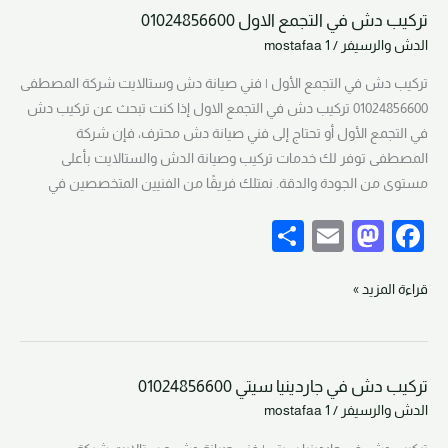
تركيب دش في التجمع الاول 01024856600
o
o
تركيب
الدش والرسيفر
/
mostafaa 1
دش
n
o
في
تركيب دش في التجمع الأول | فني صيانة دش وستالايت شركة المصطفى
k
التجمع
01024856600 تركيب دش في التجمع الاول إذا كنت تبحث عن تركيب دش
الاول
في التجمع الأول أو تحتاج إلى فني صيانة دش محترف، فإن شركة
01024856600
المصطفى توفر لك خدمات تركيب وصيانة الدش والستالايت بأعلى
مستوى من الجودة والدقة. نمتلك فريقًا من الفنيين المتخصصين في
S
E
M
F
h
m
a
a
ar
ail
st
c
قراءة المزيد »
e
o
e
d
b
تركيب دش في جاردينيا سيتي 01024856600
o
o
تركيب
الدش والرسيفر
/
mostafaa 1
دش
n
o
في