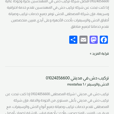
01024856600 أفضل شركة تركيب دش في المهندسين بخبرة وجودة عالية
01024856600
إذا كنت تبحث عن شركة تركيب دش في المهندسين تقدم خدمة احترافية
وسريعة، فإن شركة المصطفى للدش توفر جميع خدمات تركيب وصيانة
أطباق الدش والرسيفرات بأحدث الأجهزة وعلى أيدي فنيين متخصصين.
نقدم خدماتنا لجميع مناطق
S
E
M
F
h
m
a
a
ar
ail
st
c
قراءة المزيد »
e
o
e
d
b
تركيب دش في مدينتي 01024856600
o
o
تركيب
الدش والرسيفر
/
mostafaa 1
دش
n
o
في
تركيب دش في مدينتي | شركة المصطفى 01024856600 إذا كنت تبحث عن
k
مدينتي
تركيب دش في مدينتي بأعلى مستوى من الجودة والدقة، فإن شركة
01024856600
المصطفى تقدم خدمات تركيب وصيانة جميع أنواع الدش والرسيفرات، مع
فريق من الفنيين المتخصصين وأحدث أجهزة قياس الإشارة لضمان أفضل