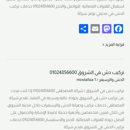
استقبال للقنوات الفضائية. للتواصل والحجز:01024856600 خدمات تركيب
الدش في مدينتي توفر شركة
S
E
M
F
h
m
a
a
ar
ail
st
c
قراءة المزيد »
e
o
e
d
b
تركيب دش في الشروق 01024856600
o
o
تركيب
الدش والرسيفر
/
mostafaa 1
دش
n
o
في
تركيب دش في الشروق | شركة المصطفى 01024856600 إذا كنت تبحث
k
الشروق
عن تركيب دش في الشروق بجودة عالية وسرعة في التنفيذ، تقدم شركة
01024856600
المصطفى خدمات تركيب وصيانة الدش والرسيفرات داخل مدينة الشروق،
من خلال فنيين متخصصين وأجهزة حديثة لضبط الإشارة والحصول على
أفضل جودة للقنوات الفضائية. للحجز والاستفسار:01024856600 خدمات
تركيب الدش في الشروق تقدم شركة