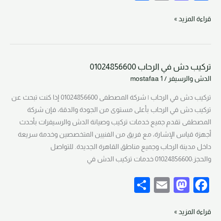
h
m
a
a
ar
ail
st
c
قراءة المزيد »
e
o
e
d
b
تركيب دش في الرحاب 01024856600
o
o
تركيب
الدش والرسيفر
/
mostafaa 1
دش
n
o
في
تركيب دش في الرحاب | شركة المصطفى 01024856600 إذا كنت تبحث عن
k
الرحاب
تركيب دش في الرحاب بأعلى مستوى من الجودة والدقة، فإن شركة
01024856600
المصطفى تقدم جميع خدمات تركيب وصيانة الدش والرسيفرات بأحدث
أجهزة قياس الإشارة، مع فريق من الفنيين المتخصصين وخدمة سريعة
داخل مدينة الرحاب وجميع مناطق القاهرة الجديدة. للتواصل
والحجز:01024856600 خدمات تركيب الدش في
S
E
M
F
h
m
a
a
ar
ail
st
c
قراءة المزيد »