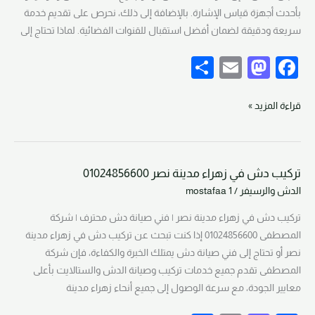
01024856600
بأحدث أجهزة قياس الإشارة. بالإضافة إلى ذلك، نحرص على تقديم خدمة
سريعة ودقيقة لضمان أفضل استقبال للقنوات الفضائية. لماذا تحتاج إلى
S
E
M
F
h
m
a
a
ar
ail
st
c
قراءة المزيد »
e
o
e
d
b
تركيب دش في زهراء مدينة نصر 01024856600
o
o
تركيب
الدش والرسيفر
/
mostafaa 1
دش
n
o
في
تركيب دش في زهراء مدينة نصر | فني صيانة دش محترف | شركة
k
زهراء
المصطفى 01024856600 إذا كنت تبحث عن تركيب دش في زهراء مدينة
مدينة
نصر أو تحتاج إلى فني صيانة دش يمتلك الخبرة والكفاءة، فإن شركة
نصر
المصطفى تقدم جميع خدمات تركيب وصيانة الدش والستالايت بأعلى
01024856600
معايير الجودة، مع سرعة الوصول إلى جميع أنحاء زهراء مدينة