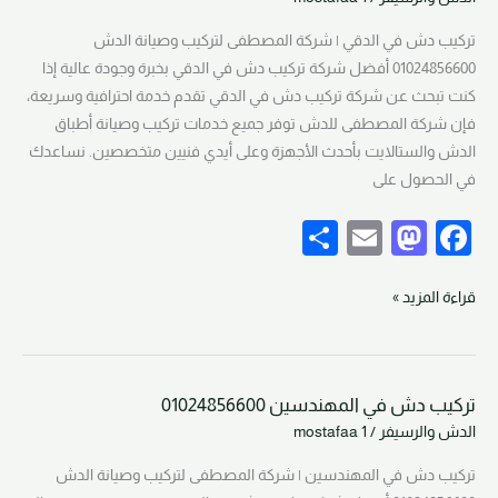
n
o
في
تركيب دش في الدقي | شركة المصطفى لتركيب وصيانة الدش
k
الدقي
01024856600 أفضل شركة تركيب دش في الدقي بخبرة وجودة عالية إذا
01024856600
كنت تبحث عن شركة تركيب دش في الدقي تقدم خدمة احترافية وسريعة،
فإن شركة المصطفى للدش توفر جميع خدمات تركيب وصيانة أطباق
الدش والستالايت بأحدث الأجهزة وعلى أيدي فنيين متخصصين. نساعدك
في الحصول على
S
E
M
F
h
m
a
a
ar
ail
st
c
قراءة المزيد »
e
o
e
d
b
تركيب دش في المهندسين 01024856600
o
o
تركيب
الدش والرسيفر
/
mostafaa 1
دش
n
o
في
تركيب دش في المهندسين | شركة المصطفى لتركيب وصيانة الدش
k
المهندسين