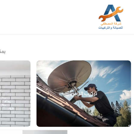
خطي
لى
لمحتوى
يمك
تركيب الدش