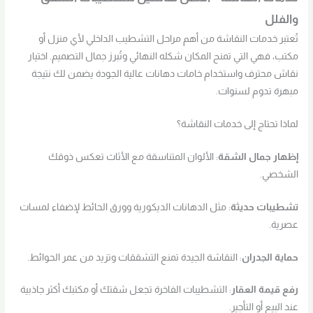
والفلل
تُعتبر خدمات النقاشة من أهم مراحل التشطيب الداخلي لأي منزل أو
مكتب، فهي التي تمنح المكان شكله النهائي وتُبرز جمال التصميم. اختيار
نقاش محترف واستخدام خامات دهانات عالية الجودة يضمن لك نتيجة
مبهرة تدوم لسنوات.
لماذا تحتاج إلى خدمات النقاشة؟
إظهار جمال الشقة
: الألوان المتناسقة مع الأثاث تعكس ذوقك
الشخصي.
تشطيبات حديثة
: مثل الدهانات الديكورية وورق الحائط لإضفاء لمسات
عصرية.
حماية الجدران
: النقاشة الجيدة تمنع التشققات وتزيد من عمر الحوائط.
رفع قيمة العقار
: التشطيبات الفاخرة تجعل شقتك أو مكتبك أكثر جاذبية
عند البيع أو التأجير.