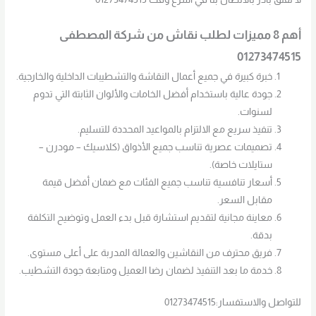
أهم 8 مميزات لطلب نقاش من شركة المصطفى
01273474515
خبرة كبيرة في جميع أعمال النقاشة والتشطيبات الداخلية والخارجية.
جودة عالية باستخدام أفضل الخامات والألوان الثابتة التي تدوم
لسنوات.
تنفيذ سريع مع الالتزام بالمواعيد المحددة للتسليم.
تصميمات عصرية تناسب جميع الأذواق (كلاسيك – مودرن –
ستايلات خاصة).
أسعار تنافسية تناسب جميع الفئات مع ضمان أفضل قيمة
مقابل السعر.
معاينة مجانية لتقديم استشارة قبل بدء العمل وتوضيح التكلفة
بدقة.
فريق محترف من النقاشين والعمالة المدربة على أعلى مستوى.
خدمة ما بعد التنفيذ لضمان رضا العميل ومتابعة جودة التشطيب.
للتواصل والاستفسار:01273474515