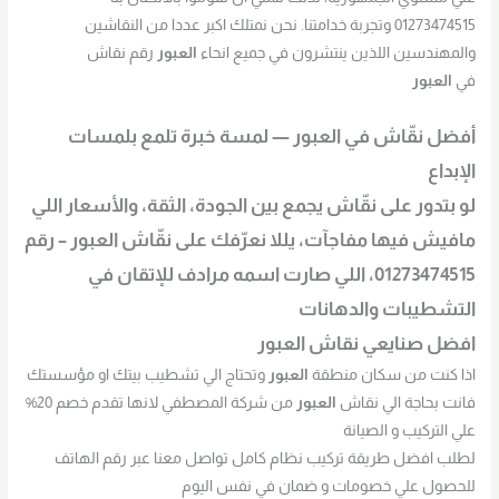
01273474515 وتجربة خدامتنا. نحن نمتلك اكبر عددا من النقاشين
والمهندسين اللذين ينتشرون في جميع انحاء
العبور
رقم نقاش
في
العبور
أفضل نقّاش في
العبور
— لمسة خبرة تلمع بلمسات
الإبداع
لو بتدور على نقّاش يجمع بين الجودة، الثقة، والأسعار اللي
مافيش فيها مفاجآت، يللا نعرّفك على نقّاش
العبور
– رقم
01273474515، اللي صارت اسمه مرادف للإتقان في
التشطيبات والدهانات
افضل صنايعي نقاش
العبور
اذا كنت من سكان منطقة
العبور
وتحتاج الي تشطيب بيتك او مؤسستك
فانت بحاجة الي نقاش
العبور
من شركة المصطفي لانها تقدم خصم 20%
علي التركيب و الصيانة
لطلب افضل طريقة تركيب نظام كامل تواصل معنا عبر رقم الهاتف
للحصول علي خصومات و ضمان في نفس اليوم