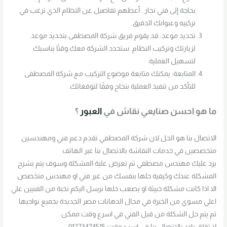
بحاجة إلى فني نجار . أعطهم تفاصيل عن النظام الذي ترغب في
تركيبه وعنوانك الدقيق.
تحديد موعد: قد يقوم فريق شركة المصطفى بتحديد موعد
لزيارتك وتركيب النظام. ستحدد الشركة معك وقتًا يناسبك
لتسهيل العملية.
المتابعة: يمكنك متابعة موضوع التركيب مع شركة المصطفى
للتأكد من تنفيذ العملية بنجاح وفقًا لتوقعاتك.
ما هو احسن صنايعي نقاش في
العبور
؟
الاتصال بنا هو الحل لان شركة المصطفي تقدم دعم فني ومهندسين
متخصصين في خدمات النقاشة بالاتصال بنا عبر الهاتف
يرد عليك مهندس مصطفي ثم تعرض علية المشكلة وسوف يتم بشرح
المشكلة عندك وكيفية حلها بنفسك من غير فني او مهندس متخصص
الا اذا كانت مشكلة خبيثة او يصعب حلها نرسل اليكم نخبة من الفنيين علي
اعلي مسوي من الخبرة في مجال الدهانات مصر الجديدة بجميع نواحيها
ثم يتم حل الشكلة من قبل الفني في اسرع وقت ممكن
لا تقلق بادر بالاتصال بنا في اسرع وقت 01273474515