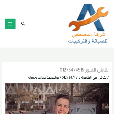
خطي
لى
لمحتوى
البحث
نقاش العبور 01273474515
/
نقاش في القاهرة 01273474515
/ بواسطة
elmostafaa