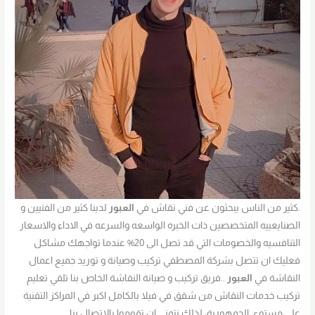
.كثير من الناس يبحثون عن فني نقاش في
العبور
لدينا كثير من الفنيين و
الصنايعييه المتخصصين ذات الخبره الواسعه والسرعه في الاداء والاسعار
التنافسيه والخصومات التي قد تصل الى 20% عندما تواجهك مشاكل
فعليك ان تتصل بشركة المصطفي تركيب وصيانة و توريد جميع اعمال
النقاشة في
العبور
..فريق تركيب و صيانة النقاشة الخاص بنا تلقي تعليم
تركيب خدمات النقاش من شقق في فيلا بالكامل اكبر في المراكز التقنية
علي مستوي الجمهورية، لذلك نتمني ان تقوموا بالاتصال بنا