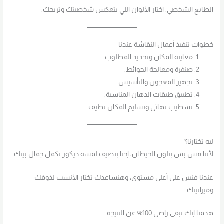
الطابع الشخصي: اختار الألوان اللي بتعكس شخصيتك وتريحك.
خطوات تنفيذ أعمال النقاشة عندنا
معاينة المكان وتحديد المطلوب.
صنفرة ومعالجة الحوائط.
تجهيز المعجون والتأسيس.
تطبيق طبقات الدهان المناسبة.
تشطيب نهائي وتسليم المكان نظيف.
ليه تختارنا؟
لأننا مش بس بنلون الحيطان، إحنا بنضيف لمسة ديكور تكمل جمال بيتك.
عندنا فنيين على أعلى مستوى، وهنساعدك تختار الأنسب لذوقك
وميزانيتك.
هدفنا إنك تبقى راضي 100% عن النتيجة.