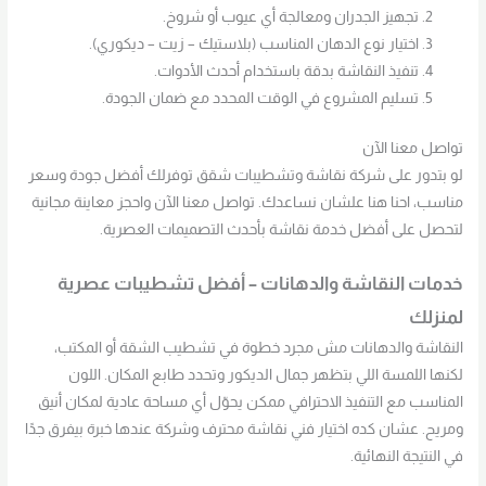
تجهيز الجدران ومعالجة أي عيوب أو شروخ.
اختيار نوع الدهان المناسب (بلاستيك – زيت – ديكوري).
تنفيذ النقاشة بدقة باستخدام أحدث الأدوات.
تسليم المشروع في الوقت المحدد مع ضمان الجودة.
تواصل معنا الآن
لو بتدور على شركة نقاشة وتشطيبات شقق توفرلك أفضل جودة وسعر
مناسب، احنا هنا علشان نساعدك. تواصل معنا الآن واحجز معاينة مجانية
لتحصل على أفضل خدمة نقاشة بأحدث التصميمات العصرية.
خدمات النقاشة والدهانات – أفضل تشطيبات عصرية
لمنزلك
النقاشة والدهانات مش مجرد خطوة في تشطيب الشقة أو المكتب،
لكنها اللمسة اللي بتظهر جمال الديكور وتحدد طابع المكان. اللون
المناسب مع التنفيذ الاحترافي ممكن يحوّل أي مساحة عادية لمكان أنيق
ومريح. عشان كده اختيار فني نقاشة محترف وشركة عندها خبرة بيفرق جدًا
في النتيجة النهائية.