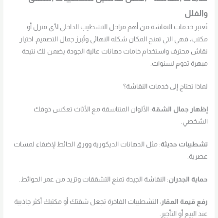
والفلل
تُعتبر خدمات النقاشة من أهم مراحل التشطيب الداخلي لأي منزل أو
مكتب، فهي التي تمنح المكان شكله النهائي وتُبرز جمال التصميم. اختيار
نقاش محترف واستخدام خامات دهانات عالية الجودة يضمن لك نتيجة
مبهرة تدوم لسنوات.
لماذا تحتاج إلى خدمات النقاشة؟
إظهار جمال الشقة
: الألوان المتناسقة مع الأثاث تعكس ذوقك
الشخصي.
تشطيبات حديثة
: مثل الدهانات الديكورية وورق الحائط لإضفاء لمسات
عصرية.
حماية الجدران
: النقاشة الجيدة تمنع التشققات وتزيد من عمر الحوائط.
رفع قيمة العقار
: التشطيبات الفاخرة تجعل شقتك أو مكتبك أكثر جاذبية
عند البيع أو التأجير.