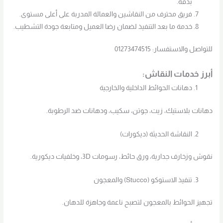
بدقة.
فريق محترف من النقاشين والعمالة المدربة على أعلى مستوى.
خدمة ما بعد التنفيذ لضمان رضا العميل ومتابعة جودة التشطيب.
للتواصل والاستفسار: 01273474515
أبرز خدمات النقاش:
دهانات الحوائط الداخلية والخارجية
دهانات بلاستيك، زيت، جوتن، سكيب، ودهانات ضد الرطوبة.
النقاشة الحديثة (ديكورات)
نقوش وزخارف جدارية، ورق حائط، رسومات 3D، وخلفيات ديكورية.
تنفيذ الاستوكو (Stucco) والمعجون
تجهيز الحوائط بالمعجون لتصبح ناعمة وجاهزة للدهان.