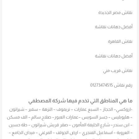
نقاش مصر الجديدة
أفضل دهانات نقاشة
نقاش القاهرة
أفضل دهانات نقاشة
نقاش قريب مني
رقم نقاش 01273474515
ما هي المناطق التي تخدم فيها شركة المصطفي
-(روكسي– الحجاز – السبع عمارات – تريموف – النزهة – سفير – شيراتون
– هليوبليس – جسر السويس –عمارات العبور– صلاح سالم – الف مسكن
– ابن سندر– شارع الخليفة المأمون – صقر قريش شيراتون – طة حسين
– العروبة – اسماعيل الفنجري – ارض الجولف – المرغني – ميدان الجامع –