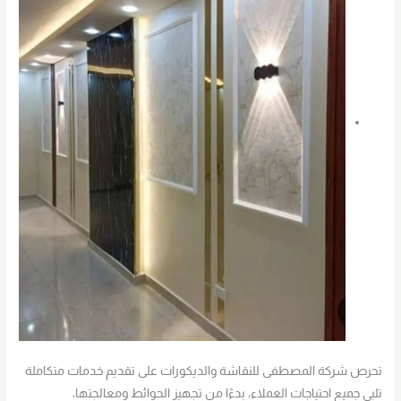
تحرص شركة المصطفى للنقاشة والديكورات على تقديم خدمات متكاملة
تلبي جميع احتياجات العملاء، بدءًا من تجهيز الحوائط ومعالجتها،