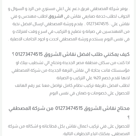
. يوفر شركة المصطفي فريق دعم علي اعلي مستوي من الرد و السوال و
الجواب لطلب خدمة صنايعي نقاش في
الشروق
اطلب مهندس و فني
نقاش علي : 01273474515 .. يقدم ورشة المصطفي ارسال افضل نخبة
من المهندسين في صيانة و تصليح و التركيب في اسرع وقت لمنزلك و
في نفس اليوم يستخدم ورشة المصطفي احدث و اجود الخامات الاصلية .
كيف يمكنني طلب افضل نقاش الشروق 01273474515 ؟
اذا كنت من سكان منطقة مصر الجديدة وتحتاج الي تشطيب بيتك او
مؤسستك فانت بحاجة الي نقاش النزهة الجديدة من شركة المصطفي
لانها تقدم خصم 20% علي التركيب و الصيانة
لطلب افضل طريقة تركيب نظام كامل تواصل معنا عبر رقم الهاتف
للحصول علي خصومات و ضمان في نفس اليوم
محتاج نقاش الشروق 01273474515 من شركة المصطفي
؟
للحصول على فني تركيب اعمال نقاش بكل قطاعاته و اشكاله من شركة
المصطفى، يمكنك اتباع الخطوات التالية: