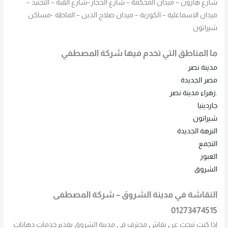
شارع هارون – ميدان المحكمة – شارع الحجاز–شارع القبة – التجنيد –
ميدان الاسماعلية – الكوربة – ميدان صلاح الدين – الماظة -مساكن
شيراتون
ما المناطق التي تخدم فيها شركة المصطفي
مدينة نصر
مصر الجديدة
.زهراء مدينة نصر
جاردينيا
شيراتون
النزهة الجديدة
ا
لتجمع
العبور
الشروق
النقاشة في مدينة الشروق – شركة المصطفى
01273474515
إذا كنت تبحث عن نقاش محترف في مدينة الشروق يقدم خدمات دهانات