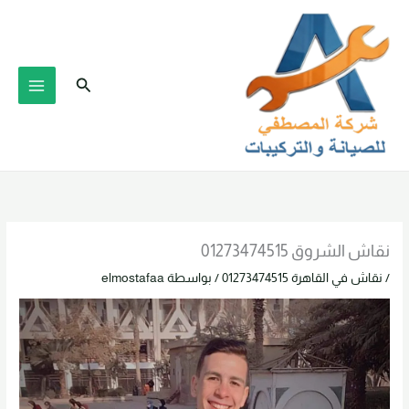
خطي
لى
لمحتوى
البحث
نقاش الشروق 01273474515
/
نقاش في القاهرة 01273474515
/ بواسطة
elmostafaa