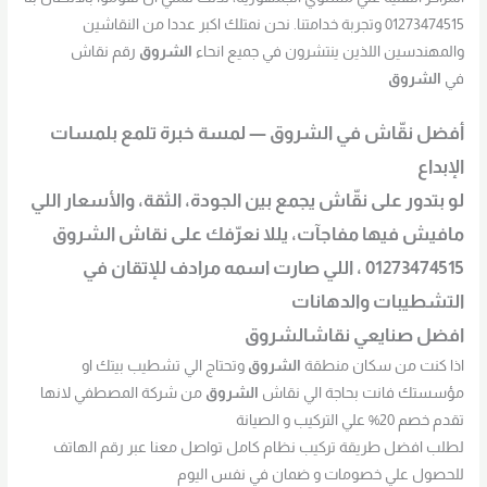
01273474515 وتجربة خدامتنا. نحن نمتلك اكبر عددا من النقاشين
والمهندسين اللذين ينتشرون في جميع انحاء
الشروق
رقم نقاش
في
الشروق
أفضل نقّاش في
الشروق
— لمسة خبرة تلمع بلمسات
الإبداع
لو بتدور على نقّاش يجمع بين الجودة، الثقة، والأسعار اللي
مافيش فيها مفاجآت، يللا نعرّفك على نقاش الشروق
01273474515 ، اللي صارت اسمه مرادف للإتقان في
التشطيبات والدهانات
افضل صنايعي نقاش
الشروق
اذا كنت من سكان منطقة
الشروق
وتحتاج الي تشطيب بيتك او
مؤسستك فانت بحاجة الي نقاش
الشروق
من شركة المصطفي لانها
تقدم خصم 20% علي التركيب و الصيانة
لطلب افضل طريقة تركيب نظام كامل تواصل معنا عبر رقم الهاتف
للحصول علي خصومات و ضمان في نفس اليوم