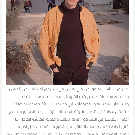
.كثير من الناس يبحثون عن فني نقاش في الشروق لدينا كثير من الفنيين
و الصنايعييه المتخصصين ذات الخبره الواسعه والسرعه في الاداء
والاسعار التنافسيه والخصومات التي قد تصل الى 20% عندما تواجهك
مشاكل فعليك ان تتصل بشركة المصطفي تركيب وصيانة و توريد جميع
اعمال النقاشة في
الشروق
..فريق تركيب و صيانة النقاشة الخاص بنا
تلقي تعليم تركيب خدمات النقاش من شقق في فيلا بالكامل اكبر في
المراكز التقنية علي مستوي الجمهورية، لذلك نتمني ان تقوموا بالاتصال بنا