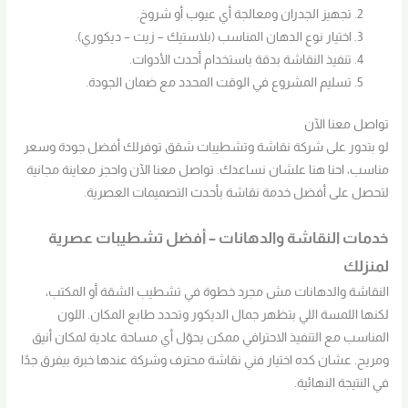
تجهيز الجدران ومعالجة أي عيوب أو شروخ.
اختيار نوع الدهان المناسب (بلاستيك – زيت – ديكوري).
تنفيذ النقاشة بدقة باستخدام أحدث الأدوات.
تسليم المشروع في الوقت المحدد مع ضمان الجودة.
تواصل معنا الآن
لو بتدور على شركة نقاشة وتشطيبات شقق توفرلك أفضل جودة وسعر
مناسب، احنا هنا علشان نساعدك. تواصل معنا الآن واحجز معاينة مجانية
لتحصل على أفضل خدمة نقاشة بأحدث التصميمات العصرية.
خدمات النقاشة والدهانات – أفضل تشطيبات عصرية
لمنزلك
النقاشة والدهانات مش مجرد خطوة في تشطيب الشقة أو المكتب،
لكنها اللمسة اللي بتظهر جمال الديكور وتحدد طابع المكان. اللون
المناسب مع التنفيذ الاحترافي ممكن يحوّل أي مساحة عادية لمكان أنيق
ومريح. عشان كده اختيار فني نقاشة محترف وشركة عندها خبرة بيفرق جدًا
في النتيجة النهائية.