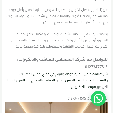
مرورًا باختيار أفضل الألوان والتصميمات، وحتى تسليم العمل بأعلى جودة.
كما نستخدم أحدث الأدوات والتقنيات لضمان تشطيب أنيق يدوم لسنوات،
مع توفير أسعار تنافسية تناسب جميع العملاء.
إذا كنت ترغب في تشطيب شقتك أو فيلتك أو مكتبك داخل مدينة
الشروق أو أي من الأحياء والكمبوندات المجاورة، فإن شركة المصطفى
تقدم لك أفضل خدمات النقاشة والديكورات باحترافية وجودة عالية.
للتواصل مع شركة المصطفى للنقاشة والديكورات:
01273477515
شركة
المصطفى
–
خبرة، جودة،
و
التزام في جميع
أعمال
الدهانات
والتشطيبات
النقاشة
و الجبس بورد
و
الصيانة
و
التصليح
في
المنزل
اطلبنا
الان
عبر موقعنا
الالكتروني
نقاش الشروق 01273474515