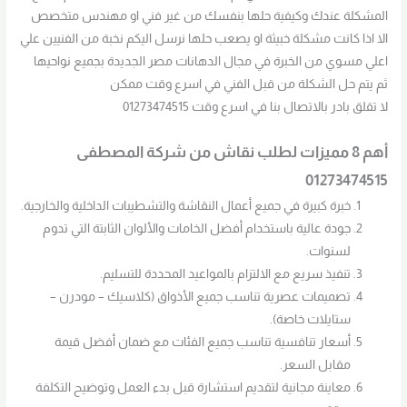
المشكلة عندك وكيفية حلها بنفسك من غير فني او مهندس متخصص
الا اذا كانت مشكلة خبيثة او يصعب حلها نرسل اليكم نخبة من الفنيين علي
اعلي مسوي من الخبرة في مجال الدهانات مصر الجديدة بجميع نواحيها
ثم يتم حل الشكلة من قبل الفني في اسرع وقت ممكن
لا تقلق بادر بالاتصال بنا في اسرع وقت 01273474515
أهم 8 مميزات لطلب نقاش من شركة المصطفى
01273474515
خبرة كبيرة في جميع أعمال النقاشة والتشطيبات الداخلية والخارجية.
جودة عالية باستخدام أفضل الخامات والألوان الثابتة التي تدوم
لسنوات.
تنفيذ سريع مع الالتزام بالمواعيد المحددة للتسليم.
تصميمات عصرية تناسب جميع الأذواق (كلاسيك – مودرن –
ستايلات خاصة).
أسعار تنافسية تناسب جميع الفئات مع ضمان أفضل قيمة
مقابل السعر.
معاينة مجانية لتقديم استشارة قبل بدء العمل وتوضيح التكلفة