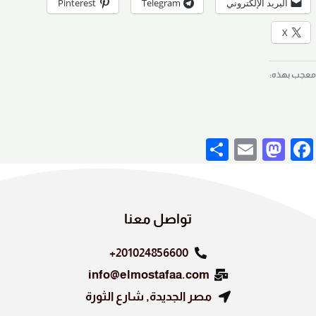
البريد الإلكتروني
Telegram
Pinterest
X
معجب بهذه:
S
E
M
F
h
m
a
a
ar
ail
st
c
e
o
e
تواصل معنا
d
b
201024856600+
o
o
info@elmostafaa.com
n
o
مصر الجديدة, شارع الثورة
k