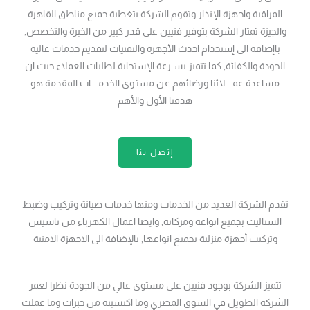
المراقبة واجهزة الإنذار وتقوم الشركة بتغطية جميع مناطق القاهرة
والجيزة تمتاز الشركة بتوفير فنيين على قدر كبير من الخبرة والتخصص,
باإضافة الى إستخدام احدث الأجهزة والتقنيات لتقديم خدمات عالية
الجودة والكفائة, كما تتميز بســرعة الإستجابة لطلبات العملاء حيث ان
مساعدة عمـــــلائنا ورضائهم عن مستـوى الخدمـــــات المقدمة هو
هدفنا الأول والأهم
إتصل بنا
تقدم الشركة العديد من الخدمات ومنها خدمات صيانة وتركيب وضبط
الستاليت بجميع انواعه ومركاته, وايضا اعمال الكهرباء من تاسيس
وتركيب أجهزة منزلية بجميع انواعها, بالإضافة الى الاجهزة الامنية
تتميز الشركة بوجود فنيين على مستوى عالي من الجودة نظرا لعمر
الشركة الطويل في السوق المصري وما اكتسبته من خبرات وما عملت