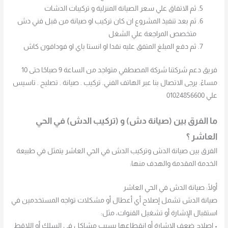
ثم الاتفاق علي سعر الصيانة المنزلية و تركيبات الدشات
ثم بعد تنفيذ المشروع ان كان تركيب او صيانة من قبل فني دش
متخصص المراجعة علي الشغل
ثم دفع المبلغ المتفق عليه نقدا او انستا باي او فودافون كاش
فريق دعم شركتنا شركة المصطفي متواجد من الساعة 9 صباحًا حتى 10
مساءً. يرجى الاتصال بنا عبر الهاتف الفني. تركيب . صيانة . تصليح . تاسيس
علي 01024856600
ما الفرق بين (صيانة دش) و (تركيب الدش) في الحي
العاشر ؟
الفرق بين صيانة الدش وتركيب الدش في الحي العاشر يتمثل في طبيعة
الخدمة المقدمة والهدف منها:
أولًا: صيانة الدش في الحي العاشر
صيانة الدش تشمل إصلاح أي أعطال أو مشكلات تواجه المستخدمين في
استقبال الإشارة أو تشغيل القنوات، مثل:
• إصلاح ضعف الإشارة أو انقطاعها بسبب مشاكل في السلك أو اللاقط