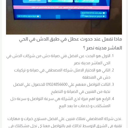
ماذا تفعل عند حدوث عطل في طبق الدش في الحي
العاشر مدينه نصر ؟
الاول هو البحث عن افضل فني صيانة دش من شركات الدش في
الحي العاشر مدينة نصر
الثاني هو الاختيار الامثل شركة المصطفي في صيانة و تركيبات
دش في المنطقة
الثالث التواصل معهم علي 01024856600 للحصول علي افضل
نخبة من الفنيين في الصيانة و التصليح
الرابع هو اهم ميزة لدي الشركة هي سرعة التواصل و سرعة حل
المشكلات و خدمات ما بعد البيع
.نحن شركة المطصفي نمتلك فنيين علي افضل مستوي خبرات و مهارات
تقنية في الشرق الاوسط لذالك قم بالتواصل معنا كي نحل مشكلتك في