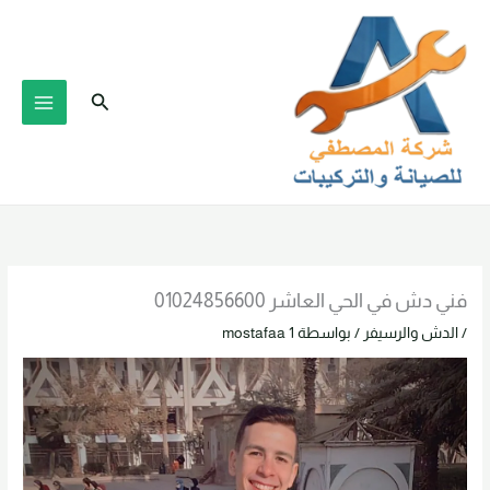
خطي
لى
لمحتوى
البحث
فني دش في الحي العاشر 01024856600
/
الدش والرسيفر
/ بواسطة
mostafaa 1