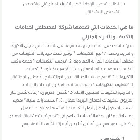
يتطلب فحص اللوحة الكهربائية واستدعاء فني متخصص
لتشخيص المشكلة.
ما هي الخدمات التي تقدمها شركة المصطفي
لخدامات
التكييف و التبريد المنزلي
شركة المصطفى تقدم مجموعة متنوعة من الخدمات في مجال التكييف
والتبريد، ومنها: 1.
*بيع التكييفات:*
توفير أحدث موديلات التكييفات من
مختلف العلامات التجارية المعروفة. 2.
*تركيب التكييفات:*
خدمة تركيب
التكييفات بمهنية عالية لضمان عمل الأجهزة بكفاءة. 3.
*صيانة
التكييفات:*
تقديم خدمات الصيانة الدورية والتصليح للأعطال المختلفة.
4.
*تنظيف التكييفات:*
خدمات تنظيف الفلاتر والوحدات الداخلية
والخارجية للتكييفات لتحسين الأداء. 5.
*شحن الفريون:*
إعادة شحن غاز
الفريون للتكييفات لضمان التبريد الفعّال. 6.
*استشارات فنية:*
تقديم
استشارات حول أفضل أنواع التكييفات المناسبة لاحتياجات العميل
ومساحة المكان. هذه الخدمات تساهم في تقديم تجربة متكاملة للعملاء
وضمان حصولهم على أفضل أداء من أجهزة التكييف الخاصة بهم.
تكييف هواء