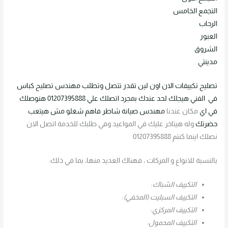
التجمع الخامس
الرحاب
العبور
الشروق
مدينتي
تصليح تكييفات
الان اون لين تقدر
تتصل وتطلب مهندس
تصليح كباس
في
الفني هيجلك لحد عندك
بمجرد اتصلك علي
01207395888 هنوصلك
في اي
مكان عندنا
مهندس صيانة شاطر فاهم شغلو
مش هيتعب
حضرتك
وله هيتاخر عليك في المواعيد وفي طلبك للخدمة اتصل الان
نصلك اينما كنتم 01207395888
بالنسبة للانواع و المركات ، فهناك العديد منها، بما في ذلك:
التكييف الشباك
:
التكييف السبليت (المخفي)
:
التكييف المركزي
:
التكييف المحمول
: