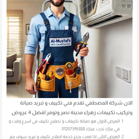
الان شركة المصطفي تقدم فني تكييف و تبريد صيانة
وتركيب تكييفات زهراء مدينة نصر وتوفر افضل 4 عروض
العرض الاول هو صيانة تكييفات و تصليح تكييف في اسرع وقت و
في بيتك تحت عينك 01207395888
العرض الثاني اذا قمت بحجز خدمة اصلاح تكييف و تبريد سوف يتم