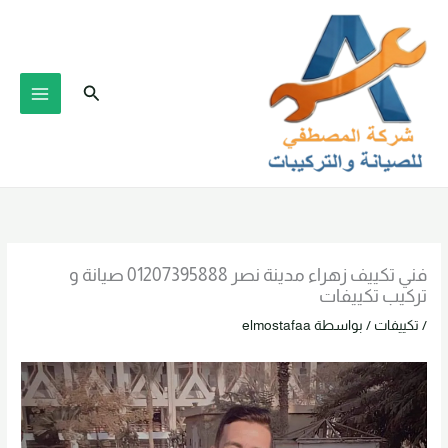
خطي
لى
لمحتوى
البحث
فني تكييف زهراء مدينة نصر 01207395888 صيانة و
تركيب تكييفات
/
تكييفات
/ بواسطة
elmostafaa