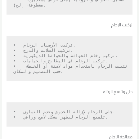
•   تشكيل الحواف والزوايا (مثل حواف مستديرة، 
مشطوفة، إلخ).
تركيب الرخام
•   تركيب الأرضيات الرخام.

•   تركيب السلالم والدرج.

•   تركيب رخام الحوائط والحوائط الديكورية.

•   تركيب الرخام في المطابخ والحمامات.

•   تثبيت الرخام باستخدام مواد لاصقة أو الخلطة 
حسب التصميم والمكان.
جلي وتلميع الرخام
•   جلي الرخام لإزالة الخدوش وعدم التساوي.

•   تلميع الرخام ليظهر بشكل لامع وراقي.
معالجة الرخام