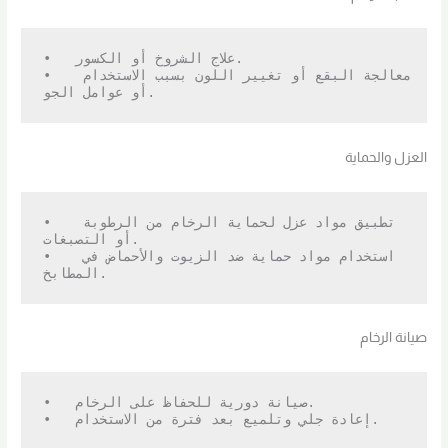
•   علاج الشروخ أو الكسور.

•   معالجة البقع أو تغيير اللون بسبب الاستخدام 
أو عوامل الجو.
العزل والحماية
•   تطبيق مواد عزل لحماية الرخام من الرطوبة 
أو التصبغات.

•   استخدام مواد حماية ضد الزيوت والأحماض في 
المطابخ.
صيانة الرخام
•   صيانة دورية للحفاظ على الرخام.

•   إعادة جلي وتلميع بعد فترة من الاستخدام.