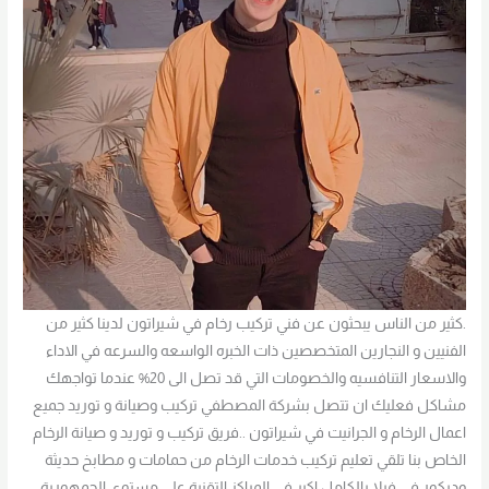
.كثير من الناس يبحثون عن فني تركيب رخام في شيراتون لدينا كثير من
الفنيين و النجارين المتخصصين ذات الخبره الواسعه والسرعه في الاداء
والاسعار التنافسيه والخصومات التي قد تصل الى 20% عندما تواجهك
مشاكل فعليك ان تتصل بشركة المصطفي تركيب وصيانة و توريد جميع
اعمال الرخام و الجرانيت في شيراتون ..فريق تركيب و توريد و صيانة الرخام
الخاص بنا تلقي تعليم تركيب خدمات الرخام من حمامات و مطابخ حديثة
وديكور في فيلا بالكامل اكبر في المراكز التقنية علي مستوي الجمهورية،