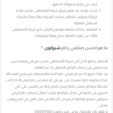
ترغب في تركيبه وعنوانك الدقيق.
تحديد موعد: قد يقوم فريق شركة المصطفى بتحديد موعد
لزيارتك وتركيب النظام. ستحدد الشركة معك وقتًا يناسبك
لتسهيل العملية.
المتابعة: يمكنك متابعة موضوع التركيب مع شركة المصطفى
للتأكد من تنفيذ العملية بنجاح وفقًا لتوقعاتك.
ما هو احسن صنايعي رخام
شيراتون
؟
الاتصال بنا هو الحل لان شركة المصطفي تقدم دعم فني ومهندسين
متخصصين في خدمات الرخام بالاتصال بنا عبر الهاتف
يرد عليك فريق الدعم ثم تعرض علية المشكلة وسوف يتم بشرح المشكلة
عندك وكيفية حلها بنفسك من غير فني او مهندس متخصص الا اذا كانت
مشكلة خبيثة او يصعب حلها نرسل اليكم نخبة من الفنيين علي اعلي
مسوي من الخبرة في مجال صيانة او تركيب اعمال تشطيب الرخام في
شيراتون بجميع نواحيها ثم يتم حل الشكلة من قبل الفني في اسرع وقت
ممكن
لا تقلق بادر بالاتصال بنا في اسرع وقت 01203511683