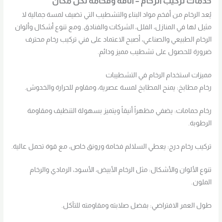
خدمات تركيب الرخام – أناقة وفخامة لكل مكان
يُعد الرخام من أفخم مواد البناء والتشطيب التي تضيف لمسة جمالية لا
مثيل لها في المنازل، الفلل، الشركات والفنادق. ومع تنوع أشكال وألوان
الرخام الطبيعي والصناعي، أصبح الاعتماد على فني تركيب رخام محترف
ضرورة للحصول على تشطيب مميز ودائم.
مميزات استخدام الرخام في التشطيبات
رخام مطابخ: يمنح المطابخ لمسة عصرية، ومقاوم للحرارة والخدوش.
رخام حمامات: يضفي مظهراً أنيقاً ويتميز بسهولة التنظيف ومقاومة
الرطوبة.
تركيب رخام درج: يعطي السلالم فخامة ورونق خاص، مع قوة تحمل عالية.
تنوع الألوان والأشكال: مثل الرخام الأبيض، الأسود، الرمادي والرخام
الملون.
طول العمر الافتراضي: بفضل صلابته ومقاومته للتآكل.