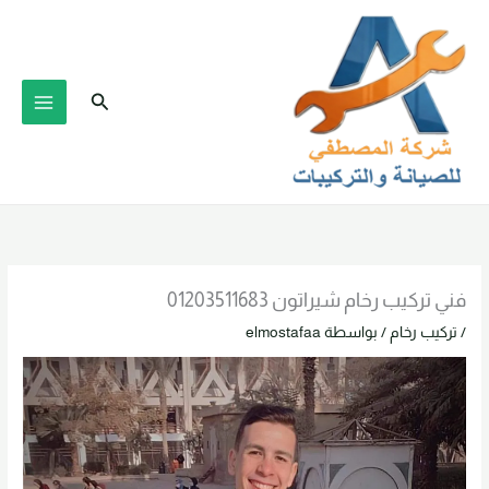
خطي
لى
لمحتوى
البحث
فني تركيب رخام شيراتون 01203511683
/
تركيب رخام
/ بواسطة
elmostafaa