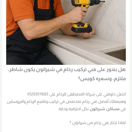
هل بتدور على فني تركيب رخام في شيراتون يكون شاطر،
ملتزم، وسعره كويس؟
اتصل دلوقتي على شركة المصطفى للرخام على 01203511683
وهنبعتلك أفضل فني رخام متخصص في تركيب وتلميع الرخام والبروسلين
في
مساكن شيراتون
بكل احترافية ودقة.
لماذا تختار فني رخام من شيراتون ؟