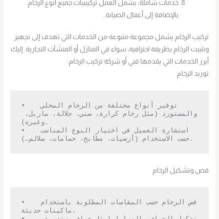
خدمات شاملة: يشمل العمل تركيبيبات جميع انوع الرخام
بالإضافة إلى أعمال الصيانة.
تركيب الرخام يشمل مجموعة متنوعة من الخدمات التي تهدف إلى تجهيز
وتثبيت الرخام بطريقة احترافية، سواء في المنازل أو المنشآت التجارية. إليك
أبرز الخدمات التي يقدمها فني أو شركة تركيب الرخام:
توريد الرخام
•   توفير أنواع مختلفة من الرخام المحلي 
والمستورد (مثل رخام كرارة، صني، جلالة، ماربل، 
وغيره).

•   استشارة العميل في اختيار النوع المناسب 
حسب الاستخدام (أرضيات، مطابخ، حمامات، سلالم…).
قص وتشكيل الرخام
•   قص الرخام حسب المقاسات المطلوبة باستخدام 
ماكينات حديثة.
