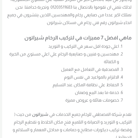
لذلك نتمني ان تقوموا بالاتصال بنا 01203511683 وتجربة خدامتنا. نحن
نمتلك اكبر عددا من صنايعي رخام والمهندسين اللذين ينتشرون في جميع
انحاء شيراتون رقم فني رخام في مساكن شيراتون
ماهي افضل 7 مميزات في لتركيب الرخام شيراتون
اعلي جودة اقل سعر في التركيب و التوريد
مهندسين و فنيين و صنايعية الرخام علي اعلي مستوي من الخبرة
و الكفائة
المصدقية في التعامل مع العميل
الالتزام بالمواعيد في نفس اليوم
الحفاظ علي نظافة المكان عند التسليم
خدمة ما بعد البيع وضمان
خصومات هائلة و عروض مميزة
تقدم شركة المصطفي للرخام جميع الخدمات في
شيراتون
من حيث (
التركيب و التوريد و الصيانة و التلميع فتح مكان الخلاط و تقطيع الرخام
وقصة تركيب ديكورات مطابخ و حمامات و مداخل المعمار و السلالم و
الحوائط )