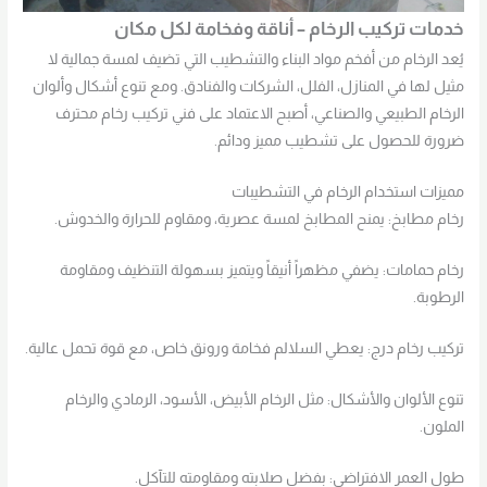
خدمات تركيب الرخام – أناقة وفخامة لكل مكان
يُعد الرخام من أفخم مواد البناء والتشطيب التي تضيف لمسة جمالية لا
مثيل لها في المنازل، الفلل، الشركات والفنادق. ومع تنوع أشكال وألوان
الرخام الطبيعي والصناعي، أصبح الاعتماد على فني تركيب رخام محترف
ضرورة للحصول على تشطيب مميز ودائم.
مميزات استخدام الرخام في التشطيبات
رخام مطابخ: يمنح المطابخ لمسة عصرية، ومقاوم للحرارة والخدوش.
رخام حمامات: يضفي مظهراً أنيقاً ويتميز بسهولة التنظيف ومقاومة
الرطوبة.
تركيب رخام درج: يعطي السلالم فخامة ورونق خاص، مع قوة تحمل عالية.
تنوع الألوان والأشكال: مثل الرخام الأبيض، الأسود، الرمادي والرخام
الملون.
طول العمر الافتراضي: بفضل صلابته ومقاومته للتآكل.