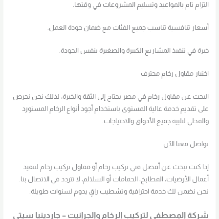
التزام تام بالمواعيد وتسليم المشروعات في وقتها.
أسعار تنافسية تناسب جميع الفئات مع ضمان جودة العمل.
خبرة في تنفيذ المشاريع الكبيرة والصغيرة بنفس الجودة.
اختيار مقاول رخام محترف
البحث عن مقاول رخام في مصر يحتاج إلى الثقة والخبرة، لذلك نحن نحرص
على تقديم خدمة عالية المستوى باستخدام أجود أنواع الرخام المستورد
والمحلي لتلبية جميع الأذواق والاحتياجات.
تواصل معنا الآن
إذا كنت تبحث عن أفضل فني تركيب رخام أو مقاول تركيب رخام لتنفيذ
أعمال الأرضيات، المطابخ، الحمامات أو السلالم، لا تتردد في الاتصال بنا.
نحن نضمن لك خدمة احترافية وتشطيب راقٍ يدوم لسنوات طويلة.
شركة المصطفى لتركيب الرخام والجرانيت – جاردينيا سيتي