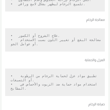
•   جلي الرخام لإزالة الخدوش وعدم التساوي.

•   تلميع الرخام ليظهر بشكل لامع وراقي.
معالجة الرخام
•   علاج الشروخ أو الكسور.

•   معالجة البقع أو تغيير اللون بسبب الاستخدام 
أو عوامل الجو.
العزل والحماية
•   تطبيق مواد عزل لحماية الرخام من الرطوبة 
أو التصبغات.

•   استخدام مواد حماية ضد الزيوت والأحماض في 
المطابخ.
صيانة الرخام