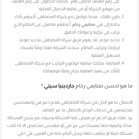
على رقم الهاتف الخاص بهم . يمكنك الحصول على رقم الهاتف
من موقع الشركة أو من قائمة الاتصال المحلية.
طرح طلبك: عندما تتواصل مع شركة المصطفى، أخبرهم بأنك
بحاجة إلى فني
صنايعي رخام
. أعطهم تفاصيل عن النظام الذي
ترغب في تركيبه وعنوانك الدقيق.
تحديد موعد: قد يقوم فريق شركة المصطفى بتحديد موعد
لزيارتك وتركيب النظام. ستحدد الشركة معك وقتًا يناسبك
لتسهيل العملية.
المتابعة: يمكنك متابعة موضوع التركيب مع شركة المصطفى
للتأكد من تنفيذ العملية بنجاح وفقًا لتوقعاتك.
ما هو احسن صنايعي رخام
جاردينيا سيتي
؟
الاتصال بنا هو الحل لان شركة المصطفي تقدم دعم فني ومهندسين
متخصصين في خدمات الرخام بالاتصال بنا عبر الهاتف
يرد عليك فريق الدعم ثم تعرض علية المشكلة وسوف يتم بشرح المشكلة
عندك وكيفية حلها بنفسك من غير فني او مهندس متخصص الا اذا كانت
مشكلة خبيثة او يصعب حلها نرسل اليكم نخبة من الفنيين علي اعلي