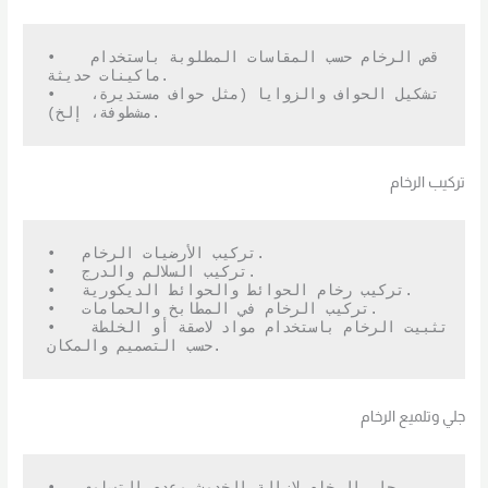
•   قص الرخام حسب المقاسات المطلوبة باستخدام 
ماكينات حديثة.

•   تشكيل الحواف والزوايا (مثل حواف مستديرة، 
مشطوفة، إلخ).
تركيب الرخام
•   تركيب الأرضيات الرخام.

•   تركيب السلالم والدرج.

•   تركيب رخام الحوائط والحوائط الديكورية.

•   تركيب الرخام في المطابخ والحمامات.

•   تثبيت الرخام باستخدام مواد لاصقة أو الخلطة 
حسب التصميم والمكان.
جلي وتلميع الرخام