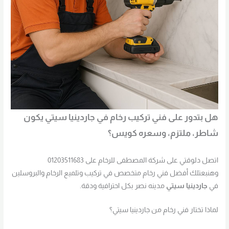
هل بتدور على فني تركيب رخام في جاردينيا سيتي يكون
شاطر، ملتزم، وسعره كويس؟
اتصل دلوقتي على شركة المصطفى للرخام على 01203511683
وهنبعتلك أفضل فني رخام متخصص في تركيب وتلميع الرخام والبروسلين
في
جاردينيا سيتي
مدينه نصر بكل احترافية ودقة.
لماذا تختار فني رخام من جاردينيا سيتي؟