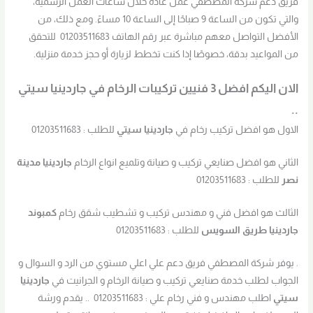
فريق دعم شركة المصطفي عمل عادةً خلال ساعات العمل الرسمية،
والتي تكون من الساعة 9 صباحًا إلى الساعة 10 مساءً. ومع ذلك، من
الأفضل التواصل معهم مباشرة عبر رقم الهاتف 01203511683 للتحقق
من المواعيد بدقة، خصوصًا إذا كنت تخطط لزيارة أو حجز خدمة منزلية.
الان اليكم افضل 3 فنيين تركيبات الرخام في جاردينيا سيتي
..
الاول هو افضل تركيب رخام في
جاردينيا سيتي
للطلب : 01203511683
الثاني هو افضل صنايعي تركيب و صيانة وتلميع انواع الرخام
جاردينيا مدينة
نصر
للطلب : 01203511683
الثالث هو افضل فني و مهندس تركيب و تشطيب شقق رخام
كمبوند
جاردينيا طريق السويس
للطلب : 01203511683
. يوفر شركة المصطفي فريق دعم علي اعلي مستوي من الرد و السوال و
الجواب لطلب خدمة صنايعي تركيب و صيانة الرخام و الجرانيت في
جاردينيا
سيتي
اطلب مهندس و فني رخام علي : 01203511683 .. يقدم ورشة