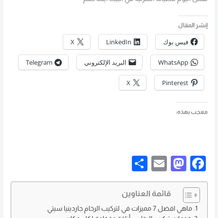
إنشر المقال
فيس بوك
LinkedIn
X
WhatsApp
البريد الإلكتروني
Telegram
X
Pinterest
معجب بهذه:
S
E
M
F
h
m
a
a
ar
ail
st
c
قائمة العناوين
e
o
e
ماهي افضل 7 مميزات في لتركيب الرخام جاردينيا سيتي