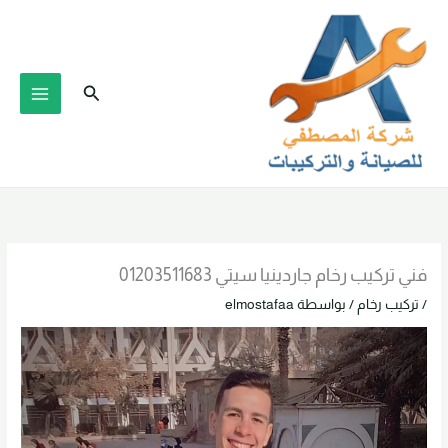
خطي
لى
لمحتوى
البحث
فني تركيب رخام جاردينيا سيتي 01203511683
/
تركيب رخام
/ بواسطة
elmostafaa