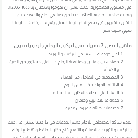
علي مستوي الجمهورية، لذلك نتمني ان تقوموا بالاتصال بنا 01203511683
وتجربة خدامتنا. نحن نمتلك اكبر عددا من صنايعي رخام والمهندسين
اللذين ينتشرون في جميع انحاء جاردينيا سيتي رقم فني رخام في جاردينيا
سيتي مدينة نصر
ماهي افضل 7 مميزات في لتركيب الرخام جاردينيا سيتي
اعلي جودة اقل سعر في التركيب و التوريد
مهندسين و فنيين و صنايعية الرخام علي اعلي مستوي من الخبرة
و الكفائة
المصدقية في التعامل مع العميل
الالتزام بالمواعيد في نفس اليوم
الحفاظ علي نظافة المكان عند التسليم
خدمة ما بعد البيع وضمان
خصومات هائلة و عروض مميزة
تقدم شركة المصطفي للرخام جميع الخدمات في
جاردينيا سيتي
من حيث
( التركيب و التوريد و الصيانة و التلميع فتح مكان الخلاط و تقطيع الرخام
وقصة تركيب ديكورات مطابخ و حمامات و مداخل المعمار و السلالم و