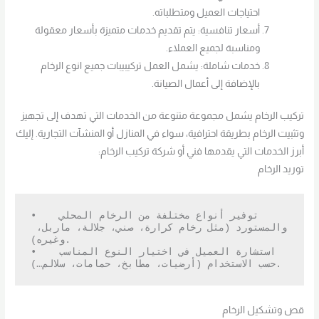
احتياجات العميل ومتطلباته.
أسعار تنافسية: يتم تقديم خدمات متميزة بأسعار معقولة
ومناسبة لجميع العملاء.
خدمات شاملة: يشمل العمل تركيبيبات جميع انوع الرخام
بالإضافة إلى أعمال الصيانة.
تركيب الرخام يشمل مجموعة متنوعة من الخدمات التي تهدف إلى تجهيز
وتثبيت الرخام بطريقة احترافية، سواء في المنازل أو المنشآت التجارية. إليك
أبرز الخدمات التي يقدمها فني أو شركة تركيب الرخام:
توريد الرخام
•   توفير أنواع مختلفة من الرخام المحلي 
والمستورد (مثل رخام كرارة، صني، جلالة، ماربل، 
وغيره).

•   استشارة العميل في اختيار النوع المناسب 
حسب الاستخدام (أرضيات، مطابخ، حمامات، سلالم…).
قص وتشكيل الرخام