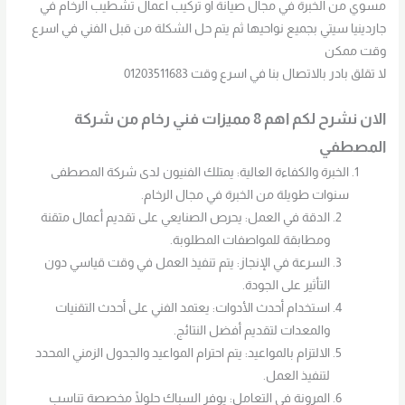
مسوي من الخبرة في مجال صيانة او تركيب اعمال تشطيب الرخام في
جاردينيا سيتي بجميع نواحيها ثم يتم حل الشكلة من قبل الفني في اسرع
وقت ممكن
لا تقلق بادر بالاتصال بنا في اسرع وقت 01203511683
الان نشرح لكم اهم 8 مميزات فني رخام من شركة
المصطفي
الخبرة والكفاءة العالية: يمتلك الفنيون لدى شركة المصطفى
سنوات طويلة من الخبرة في مجال الرخام.
الدقة في العمل: يحرص الصنايعي على تقديم أعمال متقنة
ومطابقة للمواصفات المطلوبة.
السرعة في الإنجاز: يتم تنفيذ العمل في وقت قياسي دون
التأثير على الجودة.
استخدام أحدث الأدوات: يعتمد الفني على أحدث التقنيات
والمعدات لتقديم أفضل النتائج.
الالتزام بالمواعيد: يتم احترام المواعيد والجدول الزمني المحدد
لتنفيذ العمل.
المرونة في التعامل: يوفر السباك حلولًا مخصصة تناسب