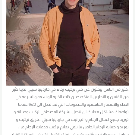
.كثير من الناس يبحثون عن فني تركيب رخام في جاردينيا سيتي لدينا كثير
من الفنيين و النجارين المتخصصين ذات الخبره الواسعه والسرعه في
الاداء والاسعار التنافسيه والخصومات التي قد تصل الى 20% عندما
تواجهك مشاكل فعليك ان تتصل بشركة المصطفي تركيب وصيانة و
توريد جميع اعمال الرخام و الجرانيت في جاردينيا سيتي ..فريق تركيب و
توريد و صيانة الرخام الخاص بنا تلقي تعليم تركيب خدمات الرخام من
حمامات و مطابخ حديثة وديكور في فيلا بالكامل اكبر في المراكز التقنية