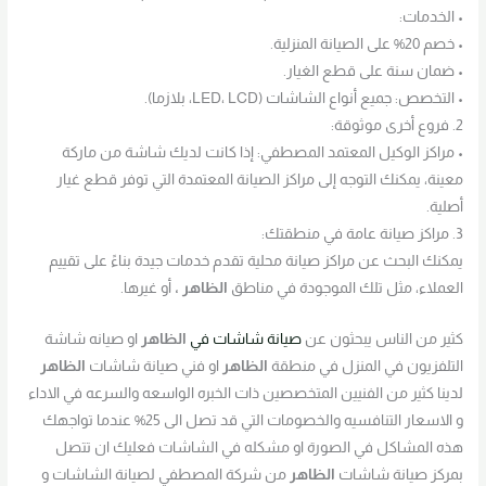
• الخدمات:
• خصم 20% على الصيانة المنزلية.
• ضمان سنة على قطع الغيار.
• التخصص: جميع أنواع الشاشات (LED، LCD، بلازما).
2. فروع أخرى موثوقة:
• مراكز الوكيل المعتمد المصطفي: إذا كانت لديك شاشة من ماركة
معينة، يمكنك التوجه إلى مراكز الصيانة المعتمدة التي توفر قطع غيار
أصلية.
3. مراكز صيانة عامة في منطقتك:
يمكنك البحث عن مراكز صيانة محلية تقدم خدمات جيدة بناءً على تقييم
العملاء، مثل تلك الموجودة في مناطق
الظاهر
،
أو غيرها.
كثير من الناس يبحثون عن
صيانة شاشات في
الظاهر
او صيانه شاشة
التلفزيون في المنزل في منطقة
الظاهر
او فني صيانة شاشات
الظاهر
لدينا كثير من الفنيين المتخصصين ذات الخبره الواسعه والسرعه في الاداء
و الاسعار التنافسيه والخصومات التي قد تصل الى 25% عندما تواجهك
هذه المشاكل في الصورة او مشكله في الشاشات فعليك ان تتصل
بمركز صيانة شاشات
الظاهر
من شركة المصطفي لصيانة الشاشات و