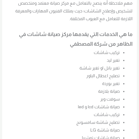
مهم ملاحظة أنه ينصح بالتعامل مع مركز صيانة معتمد ومتخصص
لتشخيص وإصلاح الشاشات؛ حيث يمتلك الفنيون المهارات والمعرفة
اللازمة للتعامل مع العيوب المختلفة.
ما هي الخدمات التي يقدمها مركز صيانة شاشات في
الظاهر
من شركة المصطفي
تركيب شاشات
تغير ليد
تغير بانل او تغير شاشة
تصليح اعطال الباور
تغير بوردة
صيانة بلازمة
سوفت وير
صيانة شاشات lcd و led
تركيب شاشات
تصليح شاشة سامسونج
صيانة شاشة LG
صيانة شاشات توشيبا