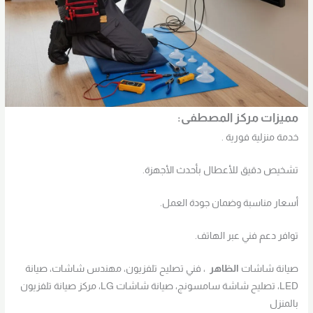
مميزات مركز المصطفى:
خدمة منزلية فورية .
تشخيص دقيق للأعطال بأحدث الأجهزة.
أسعار مناسبة وضمان جودة العمل.
توافر دعم فني عبر الهاتف.
صيانة شاشات
الظاهر
، فني تصليح تلفزيون، مهندس شاشات، صيانة
LED، تصليح شاشة سامسونج، صيانة شاشات LG، مركز صيانة تلفزيون
بالمنزل