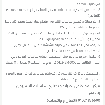
من طلبك للخدمة
2- يصل فني اصلاح شاشات تلفزيون في المنزل في اي منطقة خاصة بك
(
الظاهر
)
3- يتم صيانة و تصليح شاشات التلفزيون بقطع غيار اصلية بسعر قليل جدا
وخصومات هائلة تصل إلي 50%
4- يقوم مركز صيانه الشاشات الخاص بنا ببعث افضل المهندسين اليك
بكامل الوسائل التقنية الحديثة والخبرة الواسعة
5- يقدم لكم بعد الانتهاء من صيانه الشاشه ضمان سنة علي جميع
الاعطال وما يميزنا هي خدمة ما بعد البيع
6- تواصل مع فريق دعم مركز المصطفى صيانة شاشات تلفزيون في
المنزل
الظاهر
علي 01024856600 كل يوم من الساعه 9 صباحا ل 11 مساء
.. المصطفى مركز ذو ثقة جباره في خدمتكم صيانه منزليه في نفس اليوم +
ضمان سنة + قطع غيار اصلية
مركز المصطفى لصيانة و تصليح شاشات التلفزيون –
الظاهر
01024856600 (اتصال و واتساب)