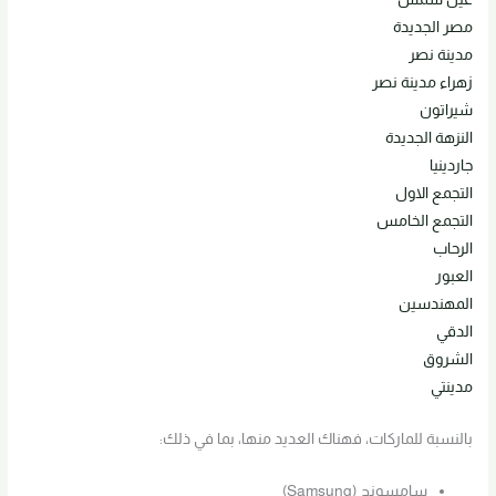
مصر الجديدة
مدينة نصر
زهراء مدينة نصر
شيراتون
النزهة الجديدة
جاردينيا
التجمع الاول
التجمع الخامس
الرحاب
العبور
المهندسين
الدقي
الشروق
مدينتي
بالنسبة للماركات، فهناك العديد منها، بما في ذلك:
سامسونج (Samsung)