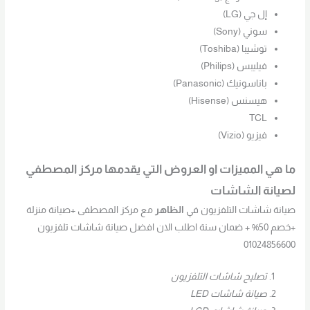
إل جي (LG)
سوني (Sony)
توشيبا (Toshiba)
فيليبس (Philips)
باناسونيك (Panasonic)
هيسنس (Hisense)
TCL
فيزيو (Vizio)
ما هي المميزات او العروض التي يقدمها مركز المصطفي
لصيانة الشاشات
صيانة شاشات التلفزيون في
الظاهر
مع مركز المصطفى +صيانة منزلة
+خصم 50% + ضمان سنة اطلب الان افضل صيانة شاشات تلفزيون
01024856600
تصليح شاشات التلفزيون
صيانة شاشات LED