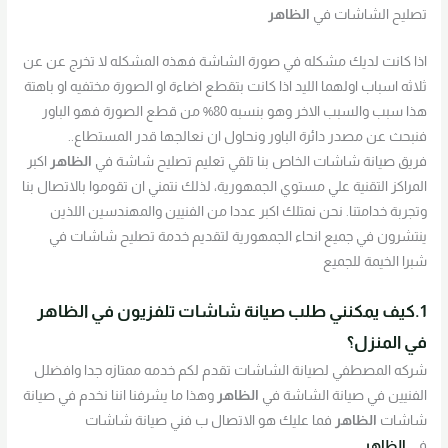
تصليح الشاشات في
الظاهر
اذا كانت لديك مشكله في صورة الشاشة فهذه المشكله لا تخرج عن عن
ثلاثه اسباب اولهما الليد اذا كانت بتقطع اضاءة او الصورة مختفيه او باهتة
هذا سبب والسبب الاخر وهو بنسبه 80% من قطع الصورة فهو الباور
فنبحث عن مصدر دائرة الباور ونحاول ان نعالجها قدر المستطاع..
فريق صيانة شاشات الخاص بنا تلقي تعليم تصليح شاشة في
الظاهر
اكبر
المراكز التقنية علي مستوي الجمهورية، لذلك نتمني ان تقوموا بالاتصال بنا
وتجربة خدامتنا. نحن نمتلك اكبر عددا من الفنيين والمهندسين اللذين
ينتشرون في جميع انحاء الجمهورية لتقديم خدمة تصليح شاشات في
شبرا الخيمة للجميع
1.كيف يمكنني طلب صيانة شاشات تلفزيون في
الظاهر
في المنزل؟
شركه المصطفي لصيانة الشاشات تقدم لكم خدمه ممتازه جدا وافضلل
الفنيين في صيانة الشاشة في
الظاهر
وهذا ما يشرفنا اننا نخدم في صيانة
شاشات
الظاهر
فما عليك هو الاتصال ب فني صيانة شاشات
في
الظاهر