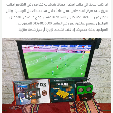
اذا كنت بحاجة الي طلب افضل صيانة شاشات تلفزيون في
الظاهر
اطلب
فريق دعم مركز المصطفي عمل عادةً خلال ساعات العمل الرسمية، والتي
تكون من الساعة 9 صباحًا إلى الساعة 10 مساءً. ومع ذلك، من الأفضل
التواصل معهم مباشرة عبر رقم الهاتف 01024856600 للتحقق من
المواعيد بدقة، خصوصًا إذا كنت تخطط لزيارة أو حجز خدمة منزلية.