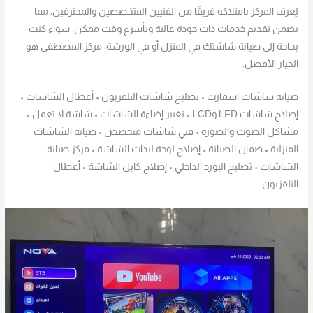
يُعرف المركز بامتلاكه فريقًا من الفنيين المتخصصين والمحترفين، مما
يضمن تقديم خدمات ذات جودة عالية وبأسرع وقت ممكن. سواء كنت
بحاجة إلى صيانة شاشتك في المنزل أو في الورشة، مركز المصطفى هو
الخيار الأفضل.
صيانة شاشات اسمارت • تصليح شاشات التلفزيون • أعطال الشاشات •
إصلاح شاشات LED وLCD • تغيير إضاءة الشاشات • شاشة لا تعمل •
مشاكل الصوت والصورة • فني شاشات متخصص • صيانة الشاشات
المنزلية • ضمان الصيانة • إصلاح لوحة ليدات الشاشة • مركز صيانة
الشاشات • تصليح البورد الداخلي • إصلاح كابل الشاشة • أعطال
التلفزيون