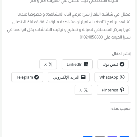
شركة المصطفي حيث تحصل علي مميزات اكثر و اكثر
عطل في شاشة التلفاز شئ مزعج اثناء المشاهدة و خصوصا عندما
تشاهد برنامج تتابعة باستمرار او مشاهدة مبارة شيقة فعليك الاتصال
فورا بمركز المصطفي لصيانة و تصليح و تركيب الشاشات بكل انواعها في
شبرا الخيمة علي 01024856600
إنشر المقال
فيس بوك
LinkedIn
X
WhatsApp
البريد الإلكتروني
Telegram
X
Pinterest
معجب بهذه: