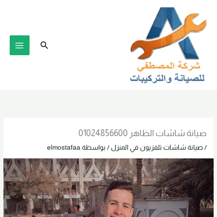
خطي
لى
لمحتوى
البحث
صيانة شاشات الظاهر 01024856600
/
صيانة شاشات تلفزيون في المنزل
/ بواسطة
elmostafaa