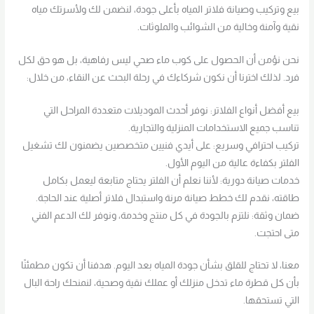
بيع وتركيب وصيانة فلاتر المياه بأعلى جودة، لنضمن لك ولأسرتك مياه
نقية وآمنة وخالية من الشوائب والملوثات.
نحن نؤمن أن الحصول على كوب ماء صحي ليس رفاهية، بل هو حق لكل
فرد. لذلك اخترنا أن نكون شركاءك في رحلة البحث عن النقاء، من خلال:
بيع أفضل أنواع الفلاتر: نوفر أحدث الموديلات متعددة المراحل التي
تناسب جميع الاستخدامات المنزلية والتجارية.
تركيب احترافي وسريع: على أيدي فنيين متخصصين يضمنون لك تشغيل
الفلتر بكفاءة عالية من اليوم الأول.
خدمات صيانة دورية: لأننا نعلم أن الفلتر يحتاج متابعة ليعمل بكامل
طاقته، نقدم لك خطط صيانة مرنة واستبدال فلاتر أصلية عند الحاجة.
ضمان وثقة: نلتزم بالجودة في كل منتج وخدمة، ونوفر لك الدعم الفني
متى احتجت.
معنا، لا تحتاج للقلق بشأن جودة المياه بعد اليوم. هدفنا أن تكون مطمئنًا
بأن كل قطرة ماء تدخل منزلك أو عملك نقية وصحية، لنمنحك راحة البال
التي تستحقها.