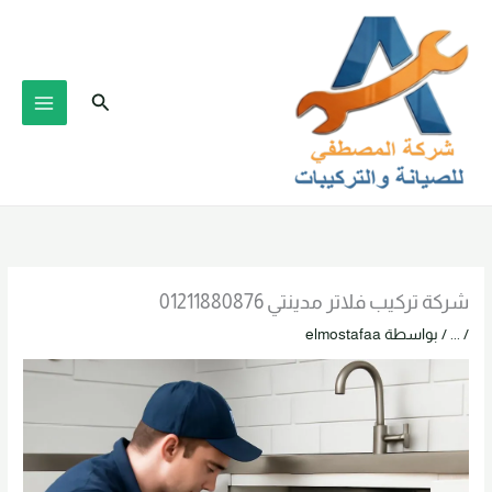
خطي
لى
لمحتوى
البحث
شركة تركيب فلاتر مدينتي 01211880876
/
...
/ بواسطة
elmostafaa