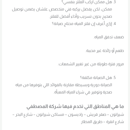
هل ممكن أركب الفلتر بنفسي؟
ممكن، لكن يفضل يركبه فني متخصص علشان يضمن توصيل
صحيح بدون تسريب وأداء أفضل للفلتر.
إزاي أعرف إن فلتر المياه محتاج صيانة؟
ضعف تدفق المياه.
طعم أو رائحة غير محببة.
مرور فترة طويلة من غير تغيير الشمعات.
هل الصيانة مكلفة؟
الصيانة دورية وبسيطة مقارنة بالفوائد اللي بتوفرها من مياه
صحية وتوفير في شراء المياه المعبأة.
ما هي المناطق التي تخدم فيها شركة المصطفي
شيراتون – صقر قريش – راديسون – مساكن شيراتون – شارع البحر –
شارع انقرة – طريق المطار