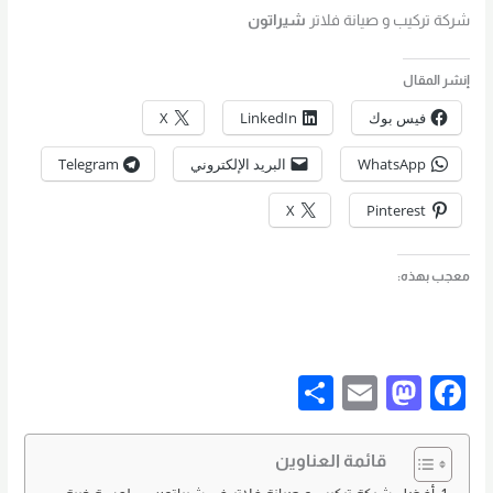
شركة تركيب و صيانة فلاتر
شيراتون
إنشر المقال
فيس بوك
LinkedIn
X
WhatsApp
البريد الإلكتروني
Telegram
X
Pinterest
معجب بهذه:
S
E
M
F
h
m
a
a
ar
ail
st
c
قائمة العناوين