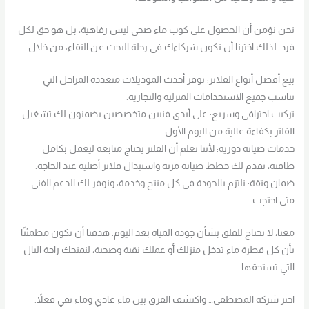
نحن نؤمن أن الحصول على كوب ماء صحي ليس رفاهية، بل هو حق لكل
فرد. لذلك اخترنا أن نكون شركاءك في رحلة البحث عن النقاء، من خلال:
بيع أفضل أنواع الفلاتر: نوفر أحدث الموديلات متعددة المراحل التي
تناسب جميع الاستخدامات المنزلية والتجارية.
تركيب احترافي وسريع: على أيدي فنيين متخصصين يضمنون لك تشغيل
الفلتر بكفاءة عالية من اليوم الأول.
خدمات صيانة دورية: لأننا نعلم أن الفلتر يحتاج متابعة ليعمل بكامل
طاقته، نقدم لك خطط صيانة مرنة واستبدال فلاتر أصلية عند الحاجة.
ضمان وثقة: نلتزم بالجودة في كل منتج وخدمة، ونوفر لك الدعم الفني
متى احتجت.
معنا، لا تحتاج للقلق بشأن جودة المياه بعد اليوم. هدفنا أن تكون مطمئنًا
بأن كل قطرة ماء تدخل منزلك أو عملك نقية وصحية، لنمنحك راحة البال
التي تستحقها.
اختَر شركة المصطفى… واكتشف الفرق بين ماء عادي وماء نقي فعلاً.