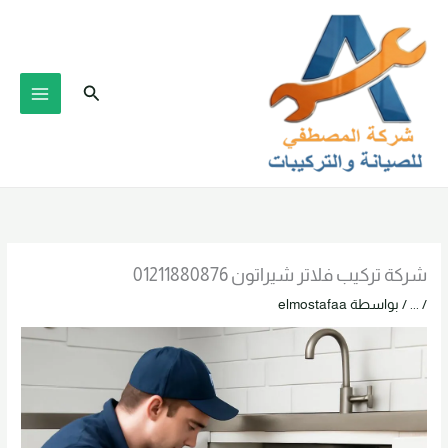
خطي
لى
لمحتوى
البحث
شركة تركيب فلاتر شيراتون 01211880876
/
...
/ بواسطة
elmostafaa