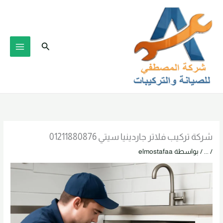
خطي
لى
لمحتوى
البحث
شركة تركيب فلاتر جاردينيا سيتي 01211880876
/
...
/ بواسطة
elmostafaa