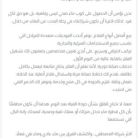
نحن نؤمن أن الحصول على كوب ماء صحي ليس رفاهية، بل هو حق لكل
فرد. لذلك اخترنا أن نكون شركاءك في رحلة البحث عن النقاء، من خلال:
بيع أفضل أنواع الفلاتر: نوفر أحدث الموديلات متعددة المراحل التي
تناسب جميع الاستخدامات المنزلية والتجارية.
تركيب احترافي وسريع: على أيدي فنيين متخصصين يضمنون لك تشغيل
الفلتر بكفاءة عالية من اليوم الأول.
خدمات صيانة دورية: لأننا نعلم أن الفلتر يحتاج متابعة ليعمل بكامل
طاقته، نقدم لك خطط صيانة مرنة واستبدال فلاتر أصلية عند الحاجة.
ضمان وثقة: نلتزم بالجودة في كل منتج وخدمة، ونوفر لك الدعم الفني
متى احتجت.
معنا، لا تحتاج للقلق بشأن جودة المياه بعد اليوم. هدفنا أن تكون مطمئنًا
بأن كل قطرة ماء تدخل منزلك أو عملك نقية وصحية، لنمنحك راحة البال
التي تستحقها.
اختَر شركة المصطفى… واكتشف الفرق بين ماء عادي وماء نقي فعلاً.