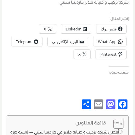
شركة تركيب و صيانة فلاتر
جاردينيا سيتي
إنشر المقال
فيس بوك
LinkedIn
X
WhatsApp
البريد الإلكتروني
Telegram
X
Pinterest
معجب بهذه:
S
E
M
F
h
m
a
a
ar
ail
st
c
قائمة العناوين
e
o
e
أفضل شركة تركيب و صيانة فلاتر في جاردينيا سيتي — لمسة خبرة