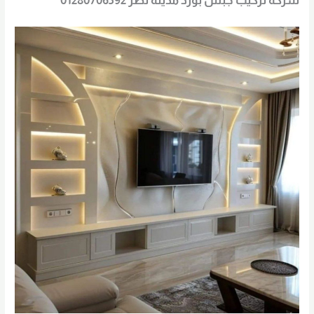
شركة تركيب جبس بورد مدينة نصر 01280706592