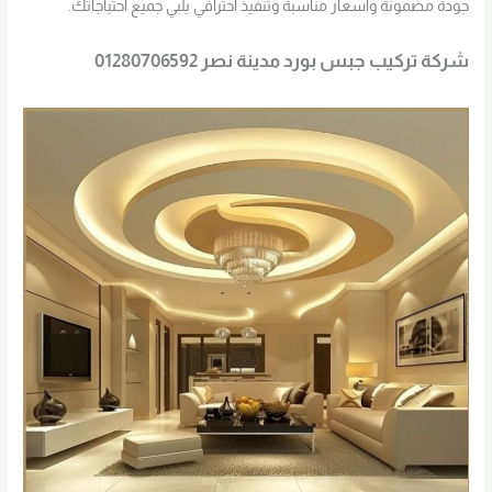
جودة مضمونة وأسعار مناسبة وتنفيذ احترافي يلبي جميع احتياجاتك.
شركة تركيب جبس بورد مدينة نصر 01280706592