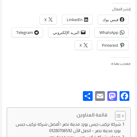
إنشر المقال
فيس بوك
LinkedIn
X
WhatsApp
البريد الإلكتروني
Telegram
X
Pinterest
معجب بهذه:
S
E
M
F
h
m
a
a
ar
ail
st
c
قائمة العناوين
e
o
e
شركة تركيب جبس بورد مدينة نصر | أفضل شركة تركيب جبس
بورد مدينة نصر – اتصل الآن 01280706592
d
b