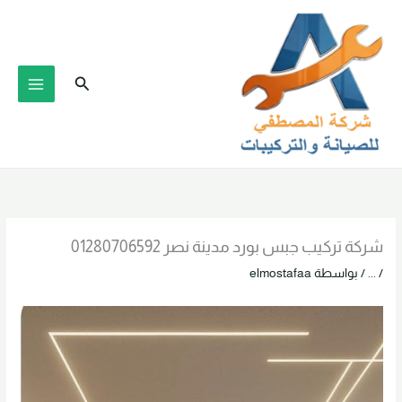
خطي
لى
لمحتوى
البحث
شركة تركيب جبس بورد مدينة نصر 01280706592
/
...
/ بواسطة
elmostafaa