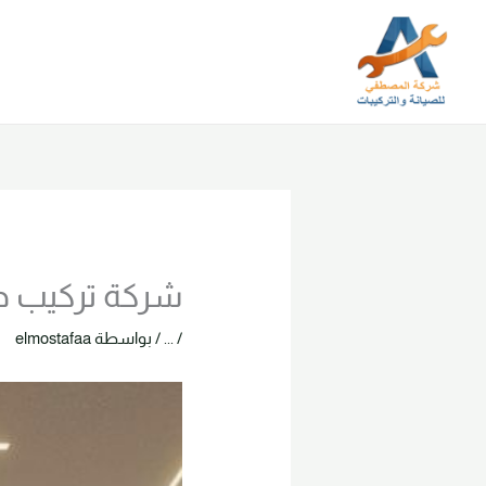
خطي
لى
لمحتوى
شركة تركيب جبس بو
/
...
/ بواسطة
elmostafaa