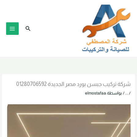
خطي
لى
لمحتوى
البحث
شركة تركيب جبسن بورد مصر الجديدة 01280706592
/
...
/ بواسطة
elmostafaa