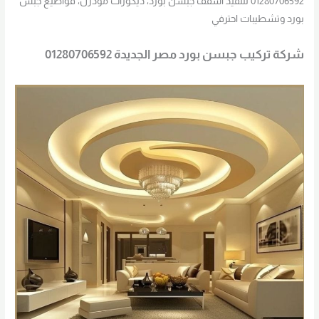
01280706592 لتنفيذ أسقف جبسن بورد، ديكورات مودرن، قواطيع جبس
بورد وتشطيبات احترفي
شركة تركيب جبسن بورد مصر الجديدة 01280706592