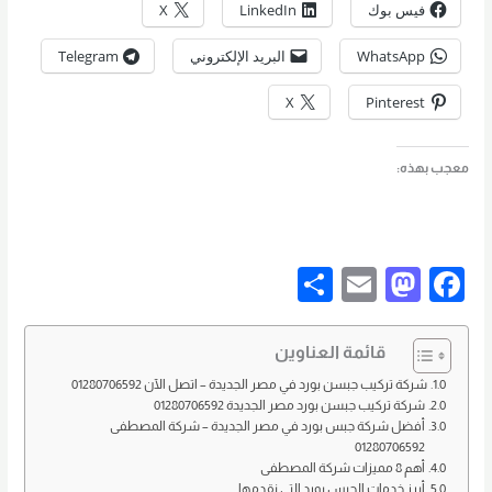
فيس بوك
LinkedIn
X
WhatsApp
البريد الإلكتروني
Telegram
X
Pinterest
معجب بهذه:
S
E
M
F
h
m
a
a
ar
ail
st
c
قائمة العناوين
e
o
e
شركة تركيب جبسن بورد في مصر الجديدة – اتصل الآن 01280706592
شركة تركيب جبسن بورد مصر الجديدة 01280706592
d
b
أفضل شركة جبس بورد في مصر الجديدة – شركة المصطفى
01280706592
o
o
أهم 8 مميزات شركة المصطفى
أبرز خدمات الجبس بورد التي نقدمها