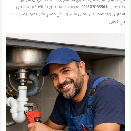
بالاتصال بنا
01280706396
وتجربة خدامتنا. نحن نمتلك اكبر عددا من
النجارين والمهندسين اللذين ينتشرون في جميع انحاء العبور رقم سباك
في العبور