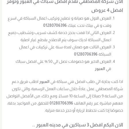
الان شركة المصطفي تقدم افضل سباك في العبور وتوفر
افضل 4 عروض
العرض الاول هو صيانة و تصليح وتركيب اعمال السباكة في اسرع
وقت و في بيتك تحت عينك
01280706396
العرض الثاني اذا قمت بحجز خدمة كشف تسريب وتشطيب جميع
اعمال السباكة لديك سوف يتم الاصلاح بقطع غيار اصلية
العرض الثالث هو ضمان لمدة سنة علي تركيبات في اعمال
السباكة
01280706396
العرض الاخير هو خصومات تصل الي 50 % علي افضل سباك
في
العبور
اذا كنت بحاجة الي طلب افضل فني سباكة في
العبور
اطلب فريق دعم
شركة المصطفي عمل عادةً خلال ساعات العمل الرسمية، والتي تكون
من الساعة 9 صباحًا إلى الساعة 10 مساءً. ومع ذلك، من الأفضل التواصل
معهم مباشرة عبر رقم الهاتف
01280706396
للتحقق من المواعيد بدقة،
خصوصًا إذا كنت تخطط لزيارة أو حجز خدمة منزلية.
الان اليكم افضل 3 سباكين في مدينه العبور ..