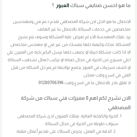
ما هو احسن صنايعي سباك
العبور
؟
الاتصال بنا هو الحل لان شركة المصطفي تقدم دعم فني ومهندسين
متخصصين في خدمات السباكة بالاتصال بنا عبر الهاتف
يرد عليك المهندسة الاء ثم تعرض علية المشكلة وسوف يتم بشرح
المشكلة عندك وكيفية حلها بنفسك من غير فني او مهندس متخصص
الا اذا كانت مشكلة خبيثة او يصعب حلها نرسل اليكم نخبة من الفنيين علي
اعلي مسوي من الخبرة في مجال صيانة او تركيب اعمال تشطيب السباكة
او كشف تسريبات في العبور بجميع نواحيها ثم يتم حل الشكلة من قبل
الفني في اسرع وقت ممكن
لا تقلق بادر بالاتصال بنا في اسرع وقت
01280706396
الان نشرح لكم اهم 8 مميزات فني سباك من شركة
المصطفي
الخبرة والكفاءة العالية: يمتلك الفنيون لدى شركة المصطفى
سنوات طويلة من الخبرة في مجال السباكة .
الدقة في العمل: يحرص السباك على تقديم أعمال متقنة