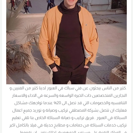
.كثير من الناس يبحثون عن فني سباك في العبور لدينا كثير من الفنيين و
النجارين المتخصصين ذات الخبره الواسعه والسرعه في الاداء والاسعار
التنافسيه والخصومات التي قد تصل الى 20% عندما تواجهك مشاكل
فعليك ان تتصل بشركة المصطفي تركيب وصيانة و توريد جميع اعمال
السباكة في العبور ..فريق تركيب و صيانة السباكة الخاص بنا تلقي تعليم
تركيب خدمات السباكة من حمامات و مطابخ حديثة في فيلا بالكامل اكبر
في المراكز التقنية علي مستوي الجمهورية، لذلك نتمني ان تقوموا