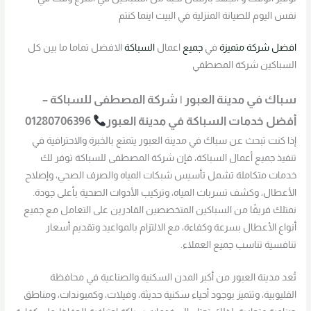
نفس اليوم للصيانة المنزلية في البيت اينما كنتم
افضل
شركة
متميزة
في
جميع
اعمال
السباكة
الافضل تماما ما بين كل
السباكين شركة المصطفي
سباك في مدينة العبور | شركة المصطفى للسباكة –
أفضل خدمات السباكة في مدينة العبور
01280706396
إذا كنت تبحث عن سباك في مدينة العبور يتمتع بالخبرة والاحترافية في
تنفيذ جميع أعمال السباكة، فإن شركة المصطفى للسباكة توفر لك
خدمات متكاملة تشمل تأسيس شبكات المياه والصرف الصحي، وإصلاح
الأعطال، وكشف تسربات المياه، وتركيب الأدوات الصحية بأعلى جودة.
نمتلك فريقًا من السباكين المتخصصين القادرين على التعامل مع جميع
أنواع الأعطال بسرعة وكفاءة، مع الالتزام بالمواعيد وتقديم أسعار
تنافسية تناسب جميع العملاء.
تُعد مدينة العبور من أكبر المدن السكنية والصناعية في محافظة
القليوبية، وتتميز بوجود أحياء سكنية حديثة، وفيلات، وكمبوندات، ومناطق