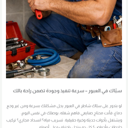
سبّاك في العبور – سرعة تنفيذ وجودة تضمن راحة بالك
لو بتدور على سبّاك شاطر في العبور يحل مشكلتك بسرعة ومن غير وجع
دماغ، فأنت محتاج صنايعي فاهم شغله، يوصلك في نفس اليوم،
ويشتغل بأدوات حديثة وخبرة حقيقية. تسريب مياه؟ انسداد مجاري؟ تركيب
خلاطات وأحواض؟ كل ده بيتحل باحتراف وعلى أصوله.