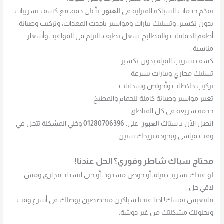
نقدّم خدمات السباكة المنزلية في
العبور
بأعلى دقة، مع كشف تسريبات
بدون تكسير، وتسليك بيارات ومواسير بأحدث المعدات، وتركيب وصيانة
أطقم الحمامات والمطابخ. شغل نظيف، التزام في المواعيد، وأسعار
مناسبة.
كشف تسريب المياه بدون تكسير
تسليك مجاري وبيارات بسرعة
تركيب خلاطات وأحواض وسخانات
تغيير مواسير وصيانة كاملة للحمام والمطبخ
خدمة سريعة في كل المناطق
اتصل الآن بـ سبّاك
العبور
على:
01280706396
وخلي المشكلة تتحل في
وقت قياسي وبجودة تريحك سنين.
محتاج سباك شاطر وفوري؟ الحل عندنا!
لو عندك تسريب مياه، أو حوض مسدود، أو حتى انسداد مجاري ومش
لاقي حل…
ماتتعبش نفسك! إحنا عندنا سباكين متخصصين يوصلك في أسرع وقت
ويحلولك مشكلتك من غير دوشة.