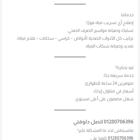
خدماتنا:
إصلاح أي تسريب مياه فورًا.
تسليك وصيانة مواسير الصرف الصحي.
تركيب كل الأدوات الصحية (أحواض – كراسي – سخانات – فلاتر مياه).
تمديد وصيانة شبكات المياه.
ليه تختارنا؟
خدمة سريعة جدًا.
متوفرين 24 ساعة للطوارئ.
أسعار في متناول إيدك.
شغل مضمون على أعلى مستوى.
01280706396
اتصل دلوقتي
ماتستناش لحد ما المشكلة تكبر!
01280706396
كلمنا على: