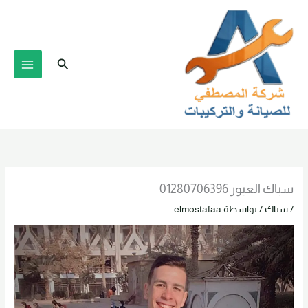
خطي
لى
لمحتوى
البحث
سباك العبور 01280706396
/
سباك
/ بواسطة
elmostafaa