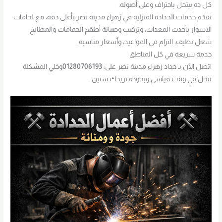
كل ده بيتحل باحتراف وعلى أصوله.
نقدّم خدمات الحدادة المنزلية في زهراء مدينة نصر بأعلى دقة، مع لحامات
الاسوار بأحدث المعدات، وتركيب وصيانة أطقم الحمامات والمطابخ.
شغل نظيف، التزام في المواعيد، وأسعار مناسبة.
خدمة سريعة في كل المناطق
اتصل الآن بـ حداد زهراء مدينة نصر على:
01280706193
وخلي المشكلة
تتحل في وقت قياسي وبجودة تريحك سنين.