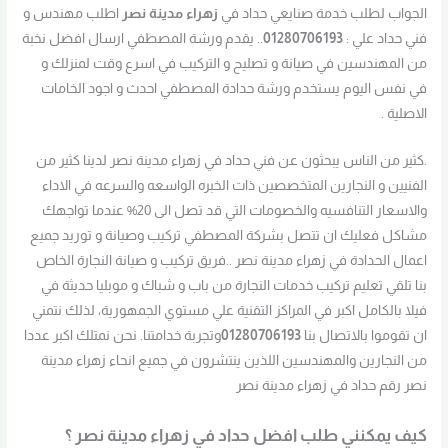
الجواب لطلب خدمة صنايعي حداد في
زهراء مدينة نصر
اطلب مهندس و
فني حداد علي :
01280706193
.. يقدم ورشة المصطفي ارسال افضل نخبة
من المهندسين في صيانة و تصليح و التركيب في اسرع وقت لمنزلك و
في نفس اليوم يستخدم ورشة حدادة المصطفي احدث و اجود الخامات
الاصلية .
.كثير من الناس يبحثون عن فني حداد في زهراء مدينة نصر لدينا كثير من
الفنيين و النجارين المتخصصين ذات الخبره الواسعه والسرعه في الاداء
والاسعار التنافسيه والخصومات التي قد تصل الى 20% عندما تواجهك
مشاكل فعليك ان تتصل بشركة المصطفي تركيب وصيانة و توريد جميع
اعمال الحدادة في زهراء مدينة نصر ..فريق تركيب و صيانة النجارة الخاص
بنا تلقي تعليم تركيب خدمات النجارة من باب و شباك و موبليا حديثة في
فيلا بالكامل اكبر في المراكز التقنية علي مستوي الجمهورية، لذلك نتمني
ان تقوموا بالاتصال بنا
01280706193
وتجربة خدامتنا. نحن نمتلك اكبر عددا
من النجارين والمهندسين اللذين ينتشرون في جميع انحاء زهراء مدينة
نصر رقم حداد في زهراء مدينة نصر
كيف يمكنني طلب افضل حداد في زهراء مدينة نصر ؟