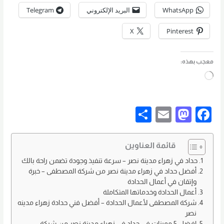
WhatsApp
البريد الإلكتروني
Telegram
X
Pinterest
معجب بهذه:
جاري
التحميل…
S
E
M
F
h
m
a
a
ar
ail
st
c
قائمة العناوين
e
o
e
حداد في زهراء مدينة نصر – سرعة تنفيذ وجودة تضمن راحة بالك
أفضل حداد في زهراء مدينة نصر من شركة المصطفى – خبرة
d
b
وإتقان في أعمال الحدادة
o
o
أعمال الحدادة وخدماتها المتكاملة
شركة المصطفى لأعمال الحدادة – أفضل فني حدادة زهراء مدينه
n
o
نصر
افضل 5 مميزات في حداد في زهراء مدينة نصر من شركة