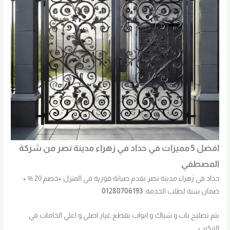
افضل 5 مميزات في حداد في زهراء مدينة نصر من شركة
المصطفي
حداد في زهراء مدينة نصر يقدم صيانة فورية في المنزل +خصم 20 % +
ضمان سنة لطلب الخدمة:
01280706193
يتم تصليح باب و شباك و ابواب بقطع غيار اصلي و اعلي الخامات في
التركيب