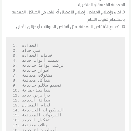
المعدنية القديمة أو المتضررة.
9. لحام وإصلاح المعادن: إصلاح الأعطال أو التلف في الهياكل المعدنية
باستخدام تقنيات اللحام.
10. تصنيع الأقفاص المعدنية: مثل أقفاص الحيوانات أو خزائن الأمان.
1.  الحدادة

2.  فني حداد

3.  خدمات الحدادة

4.  تصميم أبواب حديد

5.  تركيب نوافذ حديدية

6.  أسوار حديدية

7.  مشغولات معدنية

8.  هياكل معدنية

9.  تصميم سلالم حديدية

10. شبابيك حماية

11. درابزين حديد

12. صيانة الحديد

13. لحام المعادن

14. الديكورات الحديدية

15. البرجولات المعدنية

16. تشكيل الحديد

17. مظلات معدنية

18. أبواب جراج حديد
