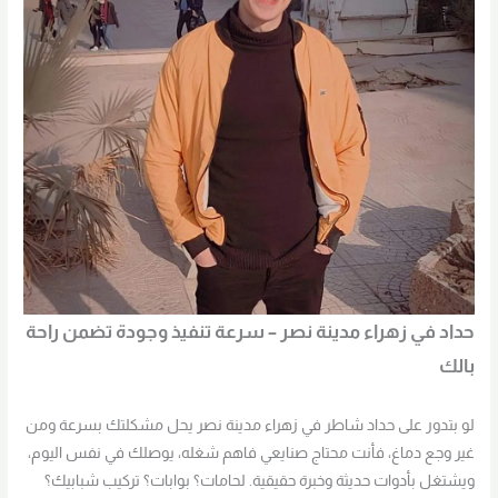
حداد في زهراء مدينة نصر – سرعة تنفيذ وجودة تضمن راحة
بالك
لو بتدور على حداد شاطر في زهراء مدينة نصر يحل مشكلتك بسرعة ومن
غير وجع دماغ، فأنت محتاج صنايعي فاهم شغله، يوصلك في نفس اليوم،
ويشتغل بأدوات حديثة وخبرة حقيقية. لحامات؟ بوابات؟ تركيب شبابيك؟