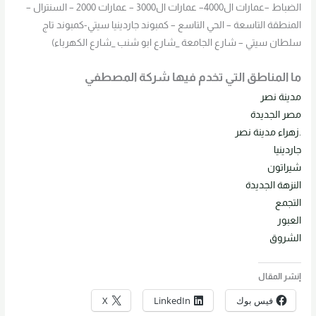
الضباط –عمارات ال4000– عمارات ال3000 – عمارات 2000 – السنترال –
المنطقة التاسعة – الحي التاسع – كمبوند جاردينيا سيتي-كمبوند تاج
سلطان سيتي – شارع الجامعة _شارع ابو شنب _شارع الكهرباء)
ما المناطق التي تخدم فيها شركة المصطفي
مدينة نصر
مصر الجديدة
.زهراء مدينة نصر
جاردينيا
شيراتون
النزهة الجديدة
ا
لتجمع
العبور
الشروق
إنشر المقال
فيس بوك
LinkedIn
X