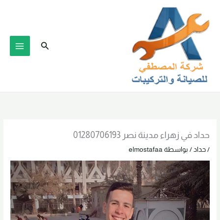
خطي
لى
لمحتوى
البحث
حداد في زهراء مدينة نصر 01280706193
/
حداد
/ بواسطة
elmostafaa