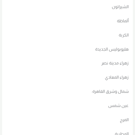
الشيراتون
ألماظة
الكربة
هليوبوليس الجديدة
زهراء مدينة نصر
زهراء المعادي
شمال وشرق القاهرة:
عين شمس
المرج
المطرية