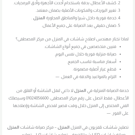
كشف الأعطال بدقة باستخدام أحدث الأجهزة وأدق البرمجيات.
تغيير البوردات والمكونات الأصلية بضمان معتمد.
خدمة فورية داخل شبرا والمناطق المجاورة
المنزل
.
ضمان حقيقي بعد الصيانة على جميع الأعمال.
لماذا تختار مهندس اصلاح شاشات في المنزل من مركز المصطفى؟
فنيين متخصصين في جميع أنواع الشاشات.
صيانة منزلية فورية خلال نفس اليوم.
أسعار مناسبة تناسب الجميع.
قطع غيار أصلية مضمونة.
التزام بالمواعيد والدقة في العمل. —
خدمة الصيانة المنزلية في
المنزل
لا داعي لنقل الشاشة أو القلق من
الأعطال، فقط اتصل على رقم مركز المصطفى: 01024856600 وسيصلك
الفني المختص إلى المنزل خلال وقت قصير لفحص الشاشة وإصلاحها
على الفور. —
تصليح شاشات تلفزيون في المنزل
المنزل
– مركز صيانة شاشات
المنزل
– صيانة شاشات LED شبرا الخيمة – تصليح شاشات LG – تصليح