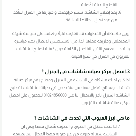
القطع البديلة الأصلية.
بعد إصلاح الشاشة، ستتم مراجعتها واختبارها في المنزل للتأكد
من عودتها إلى حالتها السابقة.
يرجى ملاحظة أن الخطوات قد تتفاوت قليلاً وتعتمد على سياسة شركة
المصطفى وطريقة عملها. لذا، من المستحسن الاتصال بهم مباشرة
والتحدث معهم لتلقي التفاصيل الكاملة حول كيفية تصليح الشاشات
تلفزيون في المنزل في شبرا الخيمة.
3.افضل مركز صيانة شاشات في المنزل ؟
اذا كان لديك مشكله في الشاشة في
المنزل
ومحتاج رقم مركز صيانة
شاشات ومحتاج افضل مهندس متخصص في صيانة الشاشات لتصليح
الشاشة
المنزل
بادر بالاتصال بنا علي 01024856600 للحصول علي افضل
مركز صيانة شاشات تلفزيون
ما هي ابرز العيوب التي تحدث في الشاشات ؟
اذا حدث عطل في الصورة و الصوت شغال فهذا يعني ان
الشاشة شغالة صوت من غير صورة فهذا العطل يتم تصنيفة