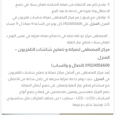
5- يقدم لكم بعد الانتهاء من صيانه الشاشه ضمان سنة علي جميع
الاعطال وما يميزنا هي خدمة ما بعد البيع
6- تواصل مع فريق دعم مركز المصطفى صيانة شاشات تلفزيون في
المنزل
المنزل
علي 01024856600 كل يوم من الساعه 9 صباحا ل 11 مساء
.. المصطفى مركز ذو ثقة جباره في خدمتكم صيانه منزليه في نفس اليوم +
ضمان سنة + قطع غيار اصلية
مركز المصطفى لصيانة و تصليح شاشات التلفزيون –
المنزل
01024856600 (اتصال و واتساب)
يُعد مركز المصطفى من أفضل مراكز صيانة و تصليح شاشات التلفزيون
في
المنزل
، حيث يوفر خدمة منزلية سريعة في خلال ساعة من الاتصال،
مع استخدام قطع غيار أصلية وضمان على جميع أعمال الصيانة.
يضم المركز مهندسين وفنيين متخصصين في إصلاح جميع أنواع
الشاشات (LED – LCD – سمارت ) من مختلف الماركات مثل سامسونج،
LG، توشيبا، شارب وغيرها.