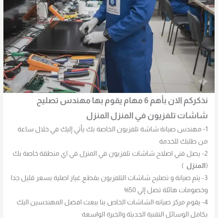
نذكركم الان بأهم 6 مهام يقوم بها مهندس تصليح
شاشات تلفزيون في المنزل
المنزل
1- مهندس صيانة شاشة تلفزيون الخاصة بك يأتي إليك في خلال ساعة
من طلبك للخدمة
2- يصل فني اصلاح شاشات تلفزيون في المنزل في اي منطقة خاصة بك
(
المنزل
)
3- يتم صيانة و تصليح شاشات التلفزيون بقطع غيار اصلية بسعر قليل جدا
وخصومات هائلة تصل إلي 50%
4- يقوم مركز صيانه الشاشات الخاص بنا ببعث افضل المهندسين اليك
بكامل الوسائل التقنية الحديثة والخبرة الواسعة