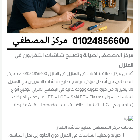
مركز المصطفى لصيانة وتصليح شاشات التلفزيون في
المنزل
أفضل مركز صيانة شاشات في
المنزل
في المنزل 01024856600 يُعد مركز
المصطفى من أفضل مراكز صيانة وتصليح شاشات التلفزيون في
المنزل
لما يتميز به من خبرة طويلة وجودة عالية في الإصلاح المنزلي لجميع أنواع
الشاشات، سواء LED – LCD – SMART – Plasma من جميع الماركات
(سامسونج – LG – توشيبا – جاك – شارب – ATA – Tornado وغيرها). —
خدمات مركز المصطفى تصليح شاشة التلفاز
صيانة وتصليح الشاشات في المنزل دون الحاجة إلى نقل الشاشة.