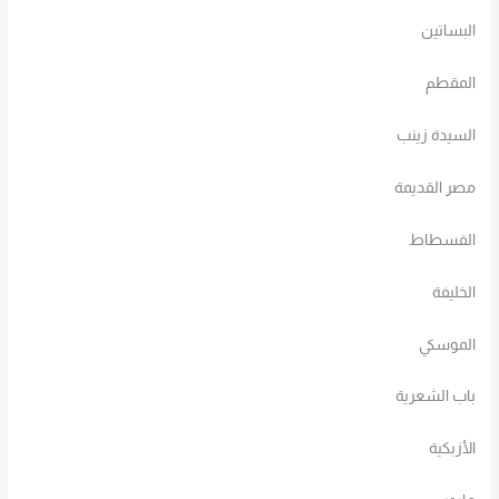
البساتين
المقطم
السيدة زينب
مصر القديمة
الفسطاط
الخليفة
الموسكي
باب الشعرية
الأزبكية