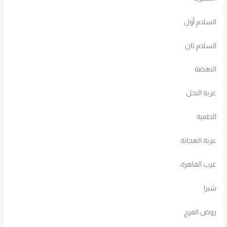
السلام أول
السلام ثان
النهضة
عزبة النخل
الحلمية
عزبة الهجانة
غرب القاهرة:
شبرا
روض الفرج