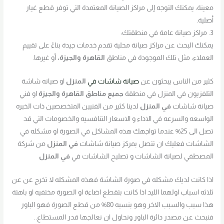
معينة، يمكنك التوجه إلى مراكز الصيانة المعتمدة التي توفر قطع غيار
أصلية.
3. مراكز صيانة عامة في منطقتك:
يمكنك البحث عن مراكز صيانة محلية تقدم خدمات جيدة بناءً على تقييم
العملاء، مثل تلك الموجودة في مناطق
القاهرة والجيزة
،
أو غيرها.
كثير من الناس يبحثون عن
صيانة شاشات في
المنزل
او صيانه شاشة
التلفزيون في المنزل في منطقة
جميع مناطق القاهرة والجيزة
او فني
صيانة شاشات
في المنزل
لدينا كثير من الفنيين المتخصصين ذات الخبره
الواسعه والسرعه في الاداء و الاسعار التنافسيه والخصومات التي قد
تصل الى 25% عندما تواجهك هذه المشاكل في الصورة او مشكله في
الشاشات فعليك ان تتصل بمركز صيانة شاشات
في المنزل
من شركة
المصطفي لصيانة الشاشات و تصليح الشاشات في
في المنزل
اذا كانت لديك مشكله في صورة الشاشة فهذه المشكله لا تخرج عن عن
ثلاثه اسباب اولهما الليد اذا كانت بتقطع اضاءة او الصورة مختفيه او باهتة
هذا سبب والسبب الاخر وهو بنسبه 80% من قطع الصورة فهو الباور
فنبحث عن مصدر دائرة الباور ونحاول ان نعالجها قدر المستطاع..