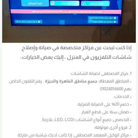
إذا كنت تبحث عن مراكز متخصصة في صيانة وإصلاح
شاشات التلفزيون في المنزل ، إليك بعض الخيارات:
1. مركز المصطفى لصيانة الشاشات
• المناطق المغطاة:
جميع مناطق القاهرة والجيزة
. رقم التلفون الخاص
بهم 01024856600
• الخدمات:
• خصم 20% على الصيانة المنزلية.
• ضمان سنة على قطع الغيار.
• التخصص: جميع أنواع الشاشات (LED، LCD، بلازما).
2. فروع أخرى موثوقة:
• مراكز الوكيل المعتمد المصطفي: إذا كانت لديك شاشة من ماركة