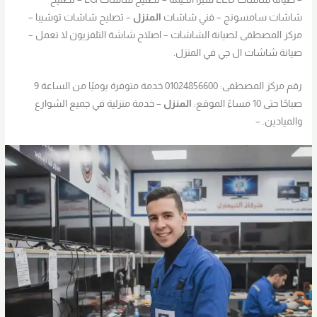
شاشات سامسونج – فني شاشات
المنزل
– تصليح شاشات توشيبا –
مركز المصطفى لصيانة الشاشات – اصلاح شاشة التلفزيون لا تعمل –
صيانة شاشات ال جي في المنزل.
رقم مركز المصطفى: 01024856600 خدمة متوفرة يوميًا من الساعة 9
صباحًا حتى 10 مساءً الموقع:
المنزل
– خدمة منزلية في جميع الشوارع
والميادين. –