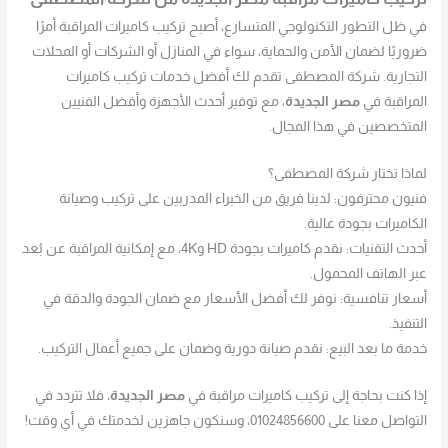
في ظل التطور التكنولوجي المتسارع، أصبح تركيب كاميرات المراقبة أمرًا
ضروريًا لضمان الأمن والحماية، سواء في المنازل أو الشركات أو المحلات
التجارية. شركة المصطفى تقدم لك أفضل خدمات تركيب كاميرات
المراقبة في
مصر الجديدة
، مع توفير أحدث الأجهزة وأفضل الفنيين
المتخصصين في هذا المجال.
لماذا تختار شركة المصطفى؟
فنيون محترفون: لدينا فريق من الخبراء المدربين على تركيب وصيانة
الكاميرات بجودة عالية.
أحدث التقنيات: نقدم كاميرات بجودة HD و4K، مع إمكانية المراقبة عن بُعد
عبر الهاتف المحمول.
أسعار تنافسية: نوفر لك أفضل الأسعار مع ضمان الجودة والدقة في
التنفيذ.
خدمة ما بعد البيع: نقدم صيانة دورية وضمان على جميع أعمال التركيب.
إذا كنت بحاجة إلى تركيب كاميرات مراقبة في
مصر الجديدة
، فلا تتردد في
التواصل معنا على 01024856600، وسنكون جاهزين لخدمتك في أي وقت!