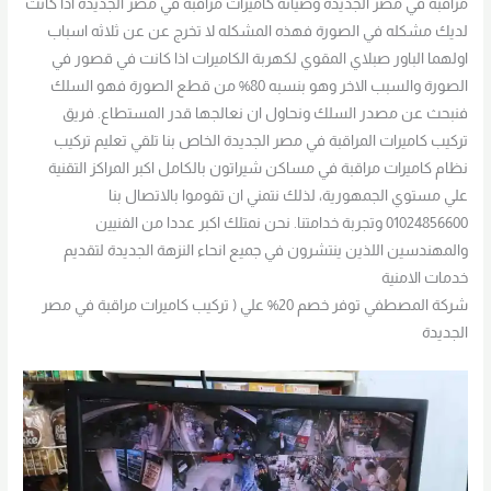
مراقبة في مصر الجديدة وصيانة كاميرات مراقبة في مصر الجديدة اذا كانت
لديك مشكله في الصورة فهذه المشكله لا تخرج عن عن ثلاثه اسباب
اولهما الباور صبلاي المقوي لكهربة الكاميرات اذا كانت في قصور في
الصورة والسبب الاخر وهو بنسبه 80% من قطع الصورة فهو السلك
فنبحث عن مصدر السلك ونحاول ان نعالجها قدر المستطاع. فريق
تركيب كاميرات المراقبة في مصر الجديدة الخاص بنا تلقي تعليم تركيب
نظام كاميرات مراقبة في مساكن شيراتون بالكامل اكبر المراكز التقنية
علي مستوي الجمهورية، لذلك نتمني ان تقوموا بالاتصال بنا
01024856600 وتجربة خدامتنا. نحن نمتلك اكبر عددا من الفنيين
والمهندسين اللذين ينتشرون في جميع انحاء النزهة الجديدة لتقديم
خدمات الامنية
شركة المصطفي توفر خصم 20% علي ( تركيب كاميرات مراقبة في مصر
الجديدة