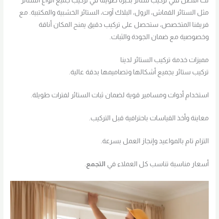
لك أفضل فني تركيب ستائر بخبرة طويلة في تركيب جميع أنواع الستائر
مثل الستائر القماش، الرول، البلاك آوت، الستائر الخشبية والمكتبية. مع
فريقنا المتخصص، ستحصل على تركيب دقيق يمنح المكان أناقة
وخصوصية مع ضمان الجودة والثبات.
مميزات خدمة تركيب الستائر لدينا
تركيب ستائر بجميع أشكالها وتصاميمها بدقة عالية.
استخدام أدوات ومسامير قوية لضمان ثبات الستائر لفترات طويلة.
معاينة وأخذ القياسات باحترافية قبل التركيب.
التزام تام بالمواعيد وإنجاز العمل بسرعة.
أسعار مناسبة تناسب كل العملاء في
التجمع
.