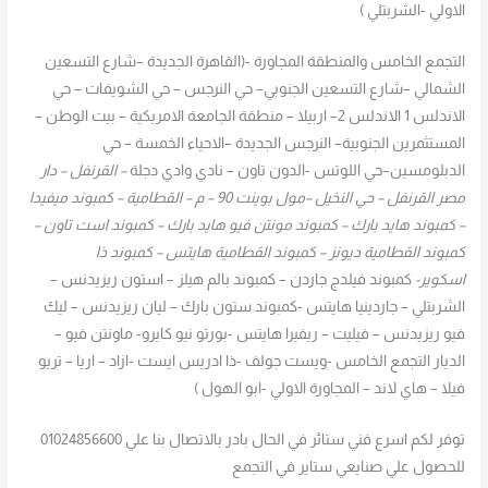
الاولي -الشربتلي )
التجمع الخامس والمنطقة المجاورة -(القاهرة الجديدة –شارع التسعين
الشمالي –شارع التسعين الجنوبي– حي النرجس – حي الشويفات – حي
الاندلس 1 الاندلس 2– اربيلا – منطقة الجامعة الامريكية – بيت الوطن –
المستثمرين الجنوبية– النرجس الجديدة –الاحياء الخمسة – حي
الدبلومسين–حي اللوتس -الدون تاون – نادي وادي دجلة
– القرنفل – دار
مصر القرنفل – حي النخيل –مول بوينت 90 – م – القطامية – كمبوند ميفيدا
– كمبوند هايد بارك – كمبوند مونتن فيو هايد بارك – كمبوند است تاون –
كمبوند القطامية ديونز – كمبوند القطامية هايتس – كمبوند ذا
اسكوير-
كمبوند فيلدج جاردن – كمبوند بالم هيلز – استون ريزيدنس –
الشربتلي – جاردينيا هايتس -كمبوند ستون بارك – ليان ريزيدنس – ليك
فيو ريزيدنس – فيليت – ريفيرا هايتس -بورتو نيو كايرو- ماونتن فيو –
الديار التجمع الخامس -ويست جولف -ذا ادريس ايست -ازاد – اريا – تريو
فيلا – هاي لاند – المجاورة الاولي -ابو الهول )
توفر لكم اسرع فني ستائر في الحال بادر بالاتصال بنا علي 01024856600
للحصول علي صنايعي ستاير في التجمع