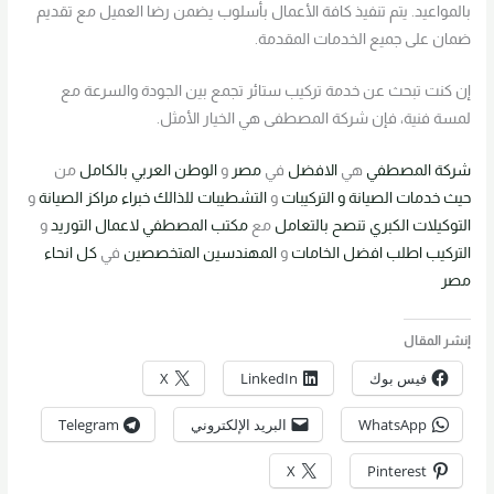
بالمواعيد. يتم تنفيذ كافة الأعمال بأسلوب يضمن رضا العميل مع تقديم
ضمان على جميع الخدمات المقدمة.
إن كنت تبحث عن خدمة تركيب ستائر تجمع بين الجودة والسرعة مع
لمسة فنية، فإن شركة المصطفى هي الخيار الأمثل.
شركة
المصطفي
هي
الافضل
في
مصر
و
الوطن العربي
بالكامل
من
حيث خدمات
الصيانة و التركيبات
و
التشطيبات
للذالك
خبراء
مراكز
الصيانة
و
التوكيلات
الكبري
تنصح
بالتعامل
مع
مكتب
المصطفي
لاعمال
التوريد
و
التركيب
اطلب
افضل
الخامات
و
المهندسين
المتخصصين
في
كل انحاء
مصر
إنشر المقال
فيس بوك
LinkedIn
X
WhatsApp
البريد الإلكتروني
Telegram
X
Pinterest