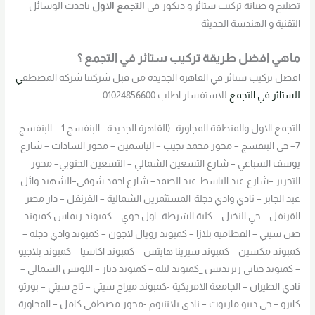
تصليح و صيانة تركيب ستائر و ديكور في
التجمع الاول
باحدث الوسائل
التقنية و الهندسة الحديثة
ماهي افضل طريقة تركيب ستائر في التجمع ؟
افضل تركيب ستائر في القاهرة الجديدة من قبل شركتنا شركة المصطف
ي
للستائر في التجمع
للاستفسار اطلب 01024856600
التجمع الاول والمنطقة المجاورة -(القاهرة الجديدة –البنفسج 1 – البنفسج
7– حي البنفسج – محور محمد نجيب – الياسمين – محور السادات – شارع
يوسف السباعي – شارع التسعين الشمالي – التسعين الجنوبي– محور
التحرير –شارع عبد الباسط عبد الصمد– شارع احمد شوقي–الشهيد وائل
عبد الجابر – نادي وادي دجلة_المستثمرين الشمالية – القرنفل – دار مصر
القرنفل – حي النخيل – كلية الشرطة -اول جوي – كمبوند ريماس كمبوند
صن سيتي – القطامية بلازا – كمبوند رويال لاجون – كمبوند وادي دجلة –
كمبوند مكسين – كمبوند سيرينا هايتس – كمبوند اكاسيا – كمبوند بلاجيو
– كمبوند حياتي ريزيدنس _كمبوند ليلة – كمبوند ديار – اللوتس الشمالي –
نادي الطيران – الجامعة الامريكية -كمبوند ميراج سيتي – تاج سيتي – بورتو
كايرو – جي دبيو ماريوت – نادي بلاتنيوم -محور مصطفي كامل – المجاورة