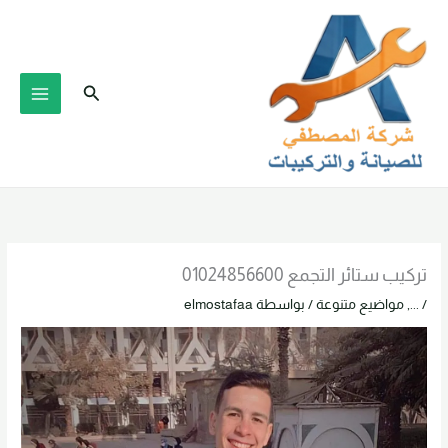
خطي
لى
لمحتوى
البحث
تركيب ستائر التجمع 01024856600
/
...
,
مواضيع متنوعة
/ بواسطة
elmostafaa