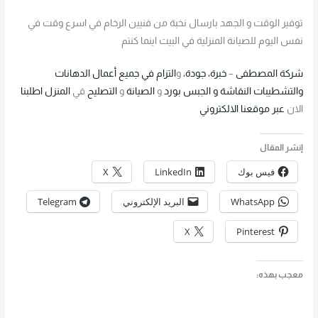
توفير الوقت و الجهد بارسال نخبة من فنيين الرخام في اسرع وقت في
نفس اليوم للصيانة المنزلية في البيت اينما كنتم
شركة
المصطفى
–
خبرة، جودة،
و
التزام في جميع
أعمال
الدهانات
والتشطيبات
النقاشة
و الجبس بورد
و
الصيانة
و
التصليح
في
المنزل
اطلبنا
الان
عبر موقعنا
الالكتروني
إنشر المقال
فيس بوك
LinkedIn
X
WhatsApp
البريد الإلكتروني
Telegram
X
Pinterest
معجب بهذه: