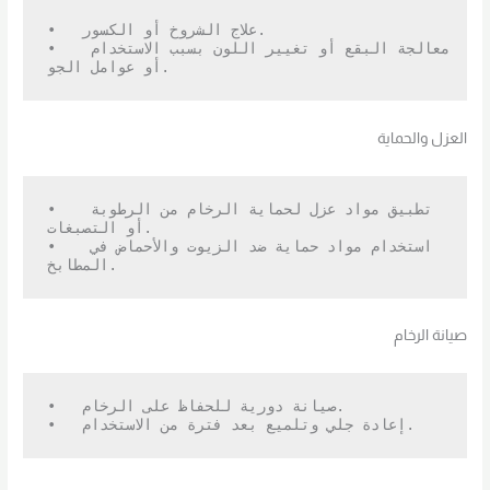
•   علاج الشروخ أو الكسور.

•   معالجة البقع أو تغيير اللون بسبب الاستخدام 
أو عوامل الجو.
العزل والحماية
•   تطبيق مواد عزل لحماية الرخام من الرطوبة 
أو التصبغات.

•   استخدام مواد حماية ضد الزيوت والأحماض في 
المطابخ.
صيانة الرخام
•   صيانة دورية للحفاظ على الرخام.

•   إعادة جلي وتلميع بعد فترة من الاستخدام.