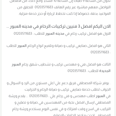
تكون من الساعة 9 صباحًا إلى الساعة 10 مساءً. ومع ذلك، من الأفضل
التواصل معهم مباشرة عبر رقم الهاتف 01203511683 للتحقق من
المواعيد بدقة، خصوصًا إذا كنت تخطط لزيارة أو حجز خدمة منزلية.
الان اليكم افضل 3 فنيين تركيبات الرخام في مدينه العبور ..
الاول هو افضل تركيب رخام في
مدينه العبور
للطلب : 01203511683
الثاني هو افضل صنايعي تركيب و صيانة وتلميع انواع الرخام
العبور
للطلب
: 01203511683
الثالث هو افضل فني و مهندس تركيب و تشطيب شقق رخام
العبور
الجديدة
للطلب : 01203511683
. يوفر شركة المصطفي فريق دعم علي اعلي مستوي من الرد و السوال و
الجواب لطلب خدمة صنايعي تركيب و صيانة الرخام و الجرانيت
في
العبور
اطلب مهندس و فني رخام علي : 01203511683 .. يقدم ورشة
المصطفي ارسال افضل نخبة من المهندسين في صيانة و تصليح و
التركيب في اسرع وقت لمنزلك و في نفس اليوم يستخدم ورشة رخام
المصطفي احدث و اجود الخامات الاصلية .