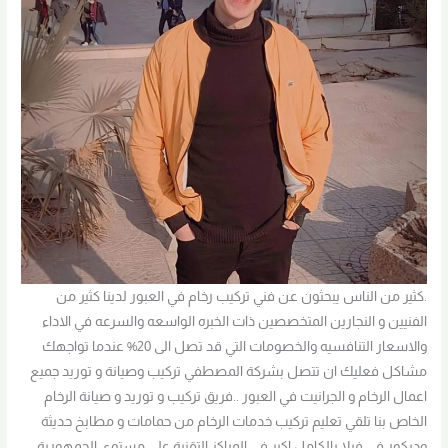
.كثير من الناس يبحثون عن فني تركيب رخام في العبور لدينا كثير من
الفنيين و النجارين المتخصصين ذات الخبره الواسعه والسرعه في الاداء
والاسعار التنافسيه والخصومات التي قد تصل الى 20% عندما تواجهك
مشاكل فعليك ان تتصل بشركة المصطفي تركيب وصيانة و توريد جميع
اعمال الرخام و الجرانيت في العبور ..فريق تركيب و توريد و صيانة الرخام
الخاص بنا تلقي تعليم تركيب خدمات الرخام من حمامات و مطابخ حديثة
وديكور في فيلا بالكامل اكبر في المراكز التقنية علي مستوي الجمهورية،