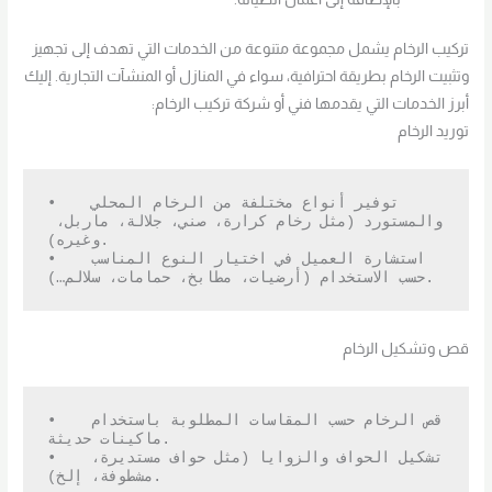
تركيب الرخام يشمل مجموعة متنوعة من الخدمات التي تهدف إلى تجهيز
وتثبيت الرخام بطريقة احترافية، سواء في المنازل أو المنشآت التجارية. إليك
أبرز الخدمات التي يقدمها فني أو شركة تركيب الرخام:
توريد الرخام
•   توفير أنواع مختلفة من الرخام المحلي 
والمستورد (مثل رخام كرارة، صني، جلالة، ماربل، 
وغيره).

•   استشارة العميل في اختيار النوع المناسب 
حسب الاستخدام (أرضيات، مطابخ، حمامات، سلالم…).
قص وتشكيل الرخام
•   قص الرخام حسب المقاسات المطلوبة باستخدام 
ماكينات حديثة.

•   تشكيل الحواف والزوايا (مثل حواف مستديرة، 
مشطوفة، إلخ).