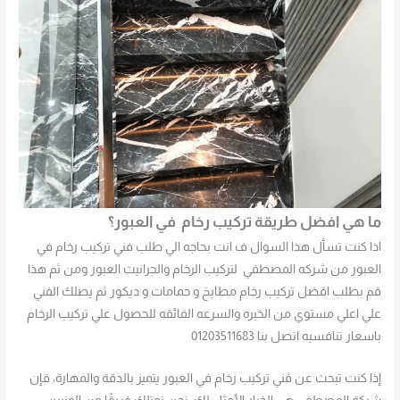
ما هي افضل طريقة تركيب رخام في العبور؟
اذا كنت تسأل هذا السوال ف انت بحاجه الي طلب فني تركيب رخام في
العبور من شركه المصطفي لتركيب الرخام والجرانيت العبور ومن ثم هذا
قم بطلب افضل تركيب رخام مطابخ و حمامات و ديكور ثم يصلك الفني
علي اعلي مستوي من الخبره والسرعه الفائقه للحصول علي تركيب الرخام
باسعار تنافسيه اتصل بنا 01203511683
إذا كنت تبحث عن فني تركيب رخام في العبور يتميز بالدقة والمهارة، فإن