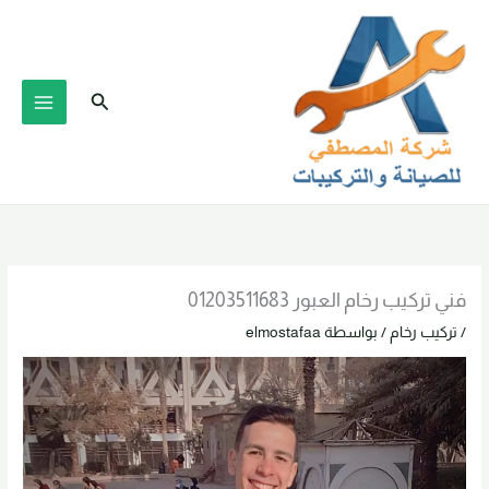
خطي
لى
لمحتوى
البحث
فني تركيب رخام العبور 01203511683
/
تركيب رخام
/ بواسطة
elmostafaa