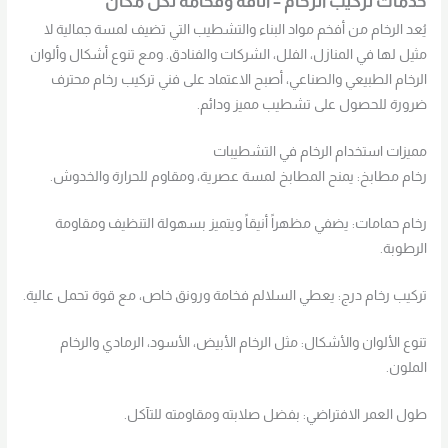
خدمات تركيب الرخام – أناقة وفخامة لكل مكان
يُعد الرخام من أفخم مواد البناء والتشطيب التي تضيف لمسة جمالية لا
مثيل لها في المنازل، الفلل، الشركات والفنادق. ومع تنوع أشكال وألوان
الرخام الطبيعي والصناعي، أصبح الاعتماد على فني تركيب رخام محترف
ضرورة للحصول على تشطيب مميز ودائم.
مميزات استخدام الرخام في التشطيبات
رخام مطابخ: يمنح المطابخ لمسة عصرية، ومقاوم للحرارة والخدوش.
رخام حمامات: يضفي مظهراً أنيقاً ويتميز بسهولة التنظيف ومقاومة
الرطوبة.
تركيب رخام درج: يعطي السلالم فخامة ورونق خاص، مع قوة تحمل عالية.
تنوع الألوان والأشكال: مثل الرخام الأبيض، الأسود، الرمادي والرخام
الملون.
طول العمر الافتراضي: بفضل صلابته ومقاومته للتآكل.