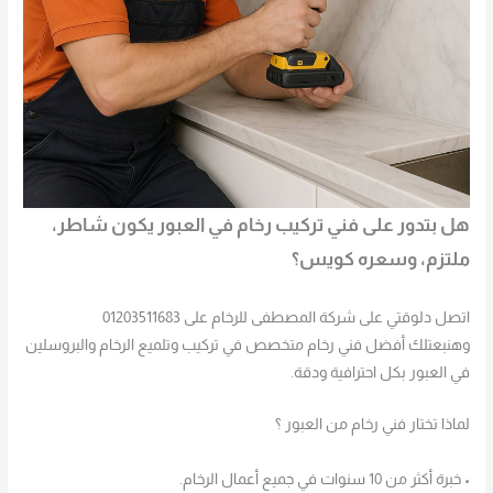
هل بتدور على فني تركيب رخام في العبور يكون شاطر،
ملتزم، وسعره كويس؟
اتصل دلوقتي على شركة المصطفى للرخام على 01203511683
وهنبعتلك أفضل فني رخام متخصص في تركيب وتلميع الرخام والبروسلين
في العبور بكل احترافية ودقة.
لماذا تختار فني رخام من العبور ؟
• خبرة أكثر من 10 سنوات في جميع أعمال الرخام.