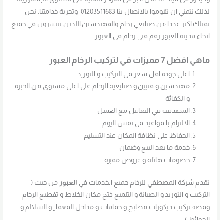
لذلك نتمني ان تقوموا بالاتصال بنا 01203511683 وتجربة خدامتنا. نحن
نمتلك اكبر عددا من صنايعي رخام والمهندسين اللذين ينتشرون في جميع
انحاء مدينة العبور رقم فني رخام في العبور
ماهي افضل 7 مميزات في لتركيب الرخام العبور
اعلي جودة اقل سعر في التركيب و التوريد
مهندسين و فنيين و صنايعية الرخام علي اعلي مستوي من الخبرة
و الكفائة
المصدقية في التعامل مع العميل
الالتزام بالمواعيد في نفس اليوم
الحفاظ علي نظافة المكان عند التسليم
خدمة ما بعد البيع وضمان
خصومات هائلة و عروض مميزة
تقدم شركة المصطفي للرخام جميع الخدمات في
العبور
من حيث (
التركيب و التوريد و الصيانة و التلميع فتح مكان الخلاط و تقطيع الرخام
وقصة تركيب ديكورات مطابخ و حمامات و مداخل المعمار و السلالم و
الحوائط )